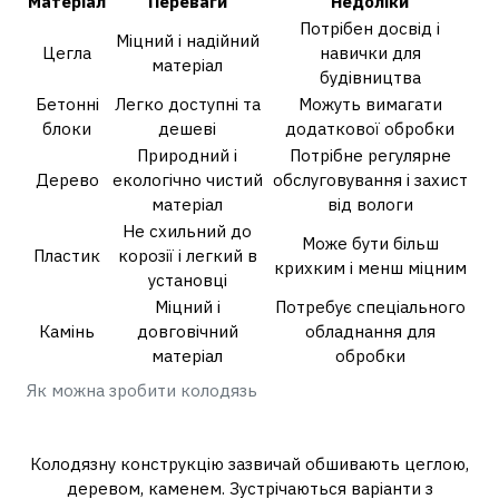
Матеріал
Переваги
Недоліки
Потрібен досвід і
Міцний і надійний
Цегла
навички для
матеріал
будівництва
Бетонні
Легко доступні та
Можуть вимагати
блоки
дешеві
додаткової обробки
Природний і
Потрібне регулярне
Дерево
екологічно чистий
обслуговування і захист
матеріал
від вологи
Не схильний до
Може бути більш
Пластик
корозії і легкий в
крихким і менш міцним
установці
Міцний і
Потребує спеціального
Камінь
довговічний
обладнання для
матеріал
обробки
Як можна зробити колодязь
Чим можна обробити колодязь?
Колодязну конструкцію зазвичай обшивають цеглою,
деревом, каменем. Зустрічаються варіанти з