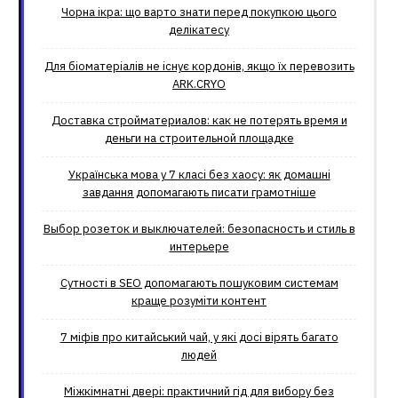
Чорна ікра: що варто знати перед покупкою цього
делікатесу
Для біоматеріалів не існує кордонів, якщо їх перевозить
ARK.CRYO
Доставка стройматериалов: как не потерять время и
деньги на строительной площадке
Українська мова у 7 класі без хаосу: як домашні
завдання допомагають писати грамотніше
Выбор розеток и выключателей: безопасность и стиль в
интерьере
Сутності в SEO допомагають пошуковим системам
краще розуміти контент
7 міфів про китайський чай, у які досі вірять багато
людей
Міжкімнатні двері: практичний гід для вибору без