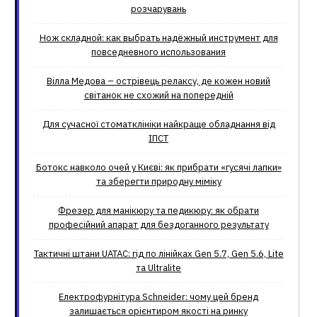
розчарувань
Нож складной: как выбрать надёжный инструмент для
повседневного использования
Вілла Медова – острівець релаксу, де кожен новий
світанок не схожий на попередній
Для сучасної стоматклініки найкраще обладнання від
ІПСТ
Ботокс навколо очей у Києві: як прибрати «гусячі лапки»
та зберегти природну міміку
Фрезер для манікюру та педикюру: як обрати
професійний апарат для бездоганного результату
Тактичні штани UATAC: гід по лінійках Gen 5.7, Gen 5.6, Lite
та Ultralite
Електрофурнітура Schneider: чому цей бренд
залишається орієнтиром якості на ринку