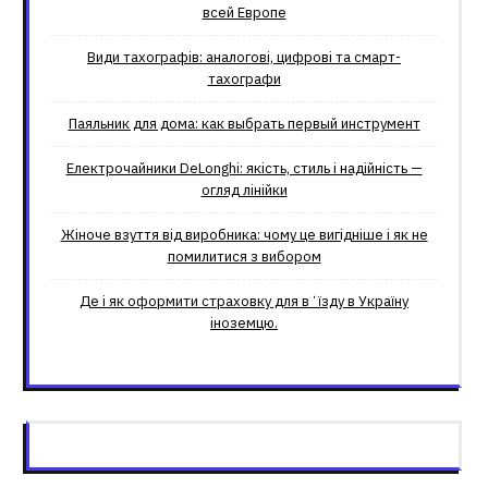
всей Европе
Види тахографів: аналогові, цифрові та смарт-
тахографи
Паяльник для дома: как выбрать первый инструмент
Електрочайники DeLonghi: якість, стиль і надійність —
огляд лінійки
Жіноче взуття від виробника: чому це вигідніше і як не
помилитися з вибором
Де і як оформити страховку для вʼїзду в Україну
іноземцю.