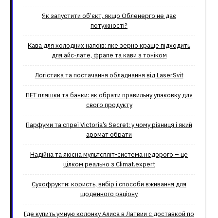
Як запустити об’єкт, якщо Обленерго не дає
потужності?
Кава для холодних напоїв: яке зерно краще підходить
для айс-лате, фрапе та кави з тоніком
Логістика та постачання обладнання від LaserSvit
ПЕТ пляшки та банки: як обрати правильну упаковку для
свого продукту
Парфуми та спреї Victoria’s Secret: у чому різниця і який
аромат обрати
Надійна та якісна мультспліт-система недорого – це
цілком реально з Climat.еxpert
Сухофрукти: користь, вибір і способи вживання для
щоденного раціону
Где купить умную колонку Алиса в Латвии с доставкой по