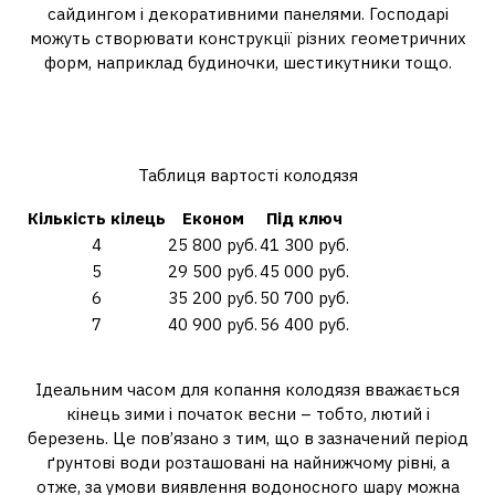
сайдингом і декоративними панелями. Господарі
можуть створювати конструкції різних геометричних
форм, наприклад будиночки, шестикутники тощо.
Скільки коштує зробити
колодязь?
Таблиця вартості колодязя
Кількість кілець
Економ
Під ключ
4
25 800 руб.
41 300 руб.
5
29 500 руб.
45 000 руб.
6
35 200 руб.
50 700 руб.
7
40 900 руб.
56 400 руб.
Коли краще робити колодязь?
Ідеальним часом для копання колодязя вважається
кінець зими і початок весни – тобто, лютий і
березень. Це пов’язано з тим, що в зазначений період
ґрунтові води розташовані на найнижчому рівні, а
отже, за умови виявлення водоносного шару можна