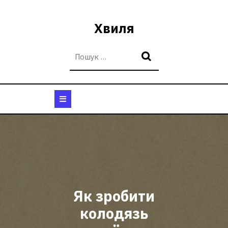
Перейти
до
Хвиля
вмісту
Кнопка
Відкрити
Як зробити
колодязь