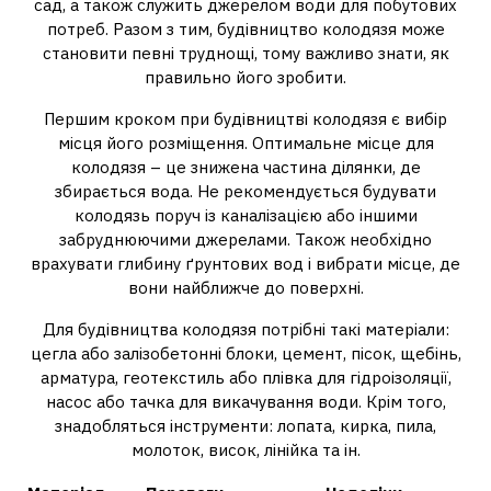
сад, а також служить джерелом води для побутових
потреб. Разом з тим, будівництво колодязя може
становити певні труднощі, тому важливо знати, як
правильно його зробити.
Першим кроком при будівництві колодязя є вибір
місця його розміщення. Оптимальне місце для
колодязя – це знижена частина ділянки, де
збирається вода. Не рекомендується будувати
колодязь поруч із каналізацією або іншими
забруднюючими джерелами. Також необхідно
врахувати глибину ґрунтових вод і вибрати місце, де
вони найближче до поверхні.
Для будівництва колодязя потрібні такі матеріали:
цегла або залізобетонні блоки, цемент, пісок, щебінь,
арматура, геотекстиль або плівка для гідроізоляції,
насос або тачка для викачування води. Крім того,
знадобляться інструменти: лопата, кирка, пила,
молоток, висок, лінійка та ін.