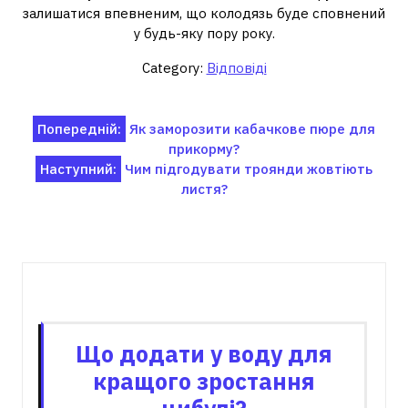
залишатися впевненим, що колодязь буде сповнений
у будь-яку пору року.
Category:
Відповіді
Навігація
Попередній:
Як заморозити кабачкове пюре для
прикорму?
записів
Наступний:
Чим підгодувати троянди жовтіють
листя?
Пов'язані записи
Що додати у воду для
кращого зростання