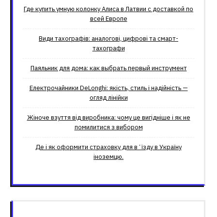
Где купить умную колонку Алиса в Латвии с доставкой по
всей Европе
Види тахографів: аналогові, цифрові та смарт-
тахографи
Паяльник для дома: как выбрать первый инструмент
Електрочайники DeLonghi: якість, стиль і надійність —
огляд лінійки
Жіноче взуття від виробника: чому це вигідніше і як не
помилитися з вибором
Де і як оформити страховку для вʼїзду в Україну
іноземцю.