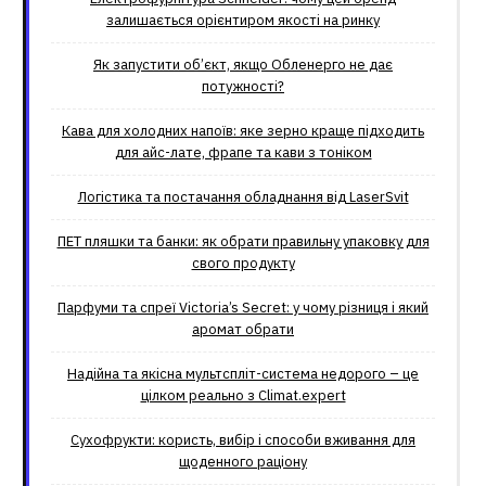
залишається орієнтиром якості на ринку
Як запустити об’єкт, якщо Обленерго не дає
потужності?
Кава для холодних напоїв: яке зерно краще підходить
для айс-лате, фрапе та кави з тоніком
Логістика та постачання обладнання від LaserSvit
ПЕТ пляшки та банки: як обрати правильну упаковку для
свого продукту
Парфуми та спреї Victoria’s Secret: у чому різниця і який
аромат обрати
Надійна та якісна мультспліт-система недорого – це
цілком реально з Climat.еxpert
Сухофрукти: користь, вибір і способи вживання для
щоденного раціону