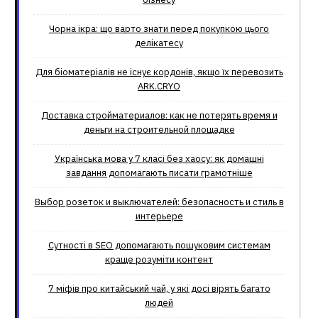
Чорна ікра: що варто знати перед покупкою цього
делікатесу
Для біоматеріалів не існує кордонів, якщо їх перевозить
ARK.CRYO
Доставка стройматериалов: как не потерять время и
деньги на строительной площадке
Українська мова у 7 класі без хаосу: як домашні
завдання допомагають писати грамотніше
Выбор розеток и выключателей: безопасность и стиль в
интерьере
Сутності в SEO допомагають пошуковим системам
краще розуміти контент
7 міфів про китайський чай, у які досі вірять багато
людей