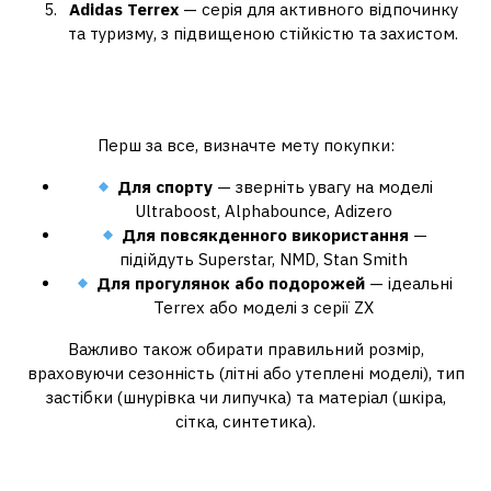
Adidas Terrex
— серія для активного відпочинку
та туризму, з підвищеною стійкістю та захистом.
Як обрати чоловічі кросівки
Adidas?
Перш за все, визначте мету покупки:
Для спорту
— зверніть увагу на моделі
Ultraboost, Alphabounce, Adizero
Для повсякденного використання
—
підійдуть Superstar, NMD, Stan Smith
Для прогулянок або подорожей
— ідеальні
Terrex або моделі з серії ZX
Важливо також обирати правильний розмір,
враховуючи сезонність (літні або утеплені моделі), тип
застібки (шнурівка чи липучка) та матеріал (шкіра,
сітка, синтетика).
Де вигідно купити чоловічі