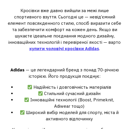
у кожному кроці
Кросівки вже давно вийшли за межі лише
спортивного взуття. Сьогодні це — невід’ємний
елемент повсякденного стилю, спосіб виразити себе
та забезпечити комфорт на кожен день. Якщо ви
шукаєте ідеальне поєднання модного дизайну,
інноваційних технологій і перевіреної якості — варто
купити чоловічі кросівки Adidas
.
Чому саме Adidas?
Adidas
— це легендарний бренд з понад 70-річною
історією. Його продукція поєднує:
Надійність і довговічність матеріалів
Стильний сучасний дизайн
Інноваційні технології (Boost, Primeknit,
Adiwear тощо)
Широкий вибір моделей для спорту, міста й
активного відпочинку