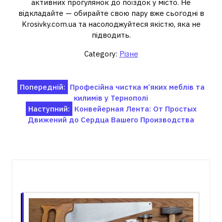
активних прогулянок до поїздок у місто. Не
відкладайте — обирайте свою пару вже сьогодні в
Krosivky.com.ua та насолоджуйтеся якістю, яка не
підводить.
Category:
Різне
Навігація
Попередній:
Професійна чистка м’яких меблів та
килимів у Тернополі
записів
Наступний:
Конвейерная Лента: От Простых
Движений до Сердца Вашего Производства
Пов'язані записи