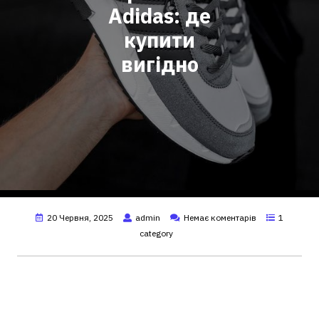
Adidas: де
купити
вигідно
20 Червня, 2025
admin
Немає коментарів
1
category
Купити чоловічі кросівки
Adidas: стиль, комфорт і якість