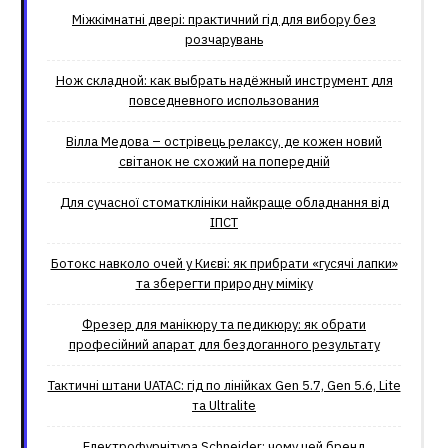
Міжкімнатні двері: практичний гід для вибору без
розчарувань
Нож складной: как выбрать надёжный инструмент для
повседневного использования
Вілла Медова – острівець релаксу, де кожен новий
світанок не схожий на попередній
Для сучасної стоматклініки найкраще обладнання від
ІПСТ
Ботокс навколо очей у Києві: як прибрати «гусячі лапки»
та зберегти природну міміку
Фрезер для манікюру та педикюру: як обрати
професійний апарат для бездоганного результату
Тактичні штани UATAC: гід по лінійках Gen 5.7, Gen 5.6, Lite
та Ultralite
Електрофурнітура Schneider: чому цей бренд