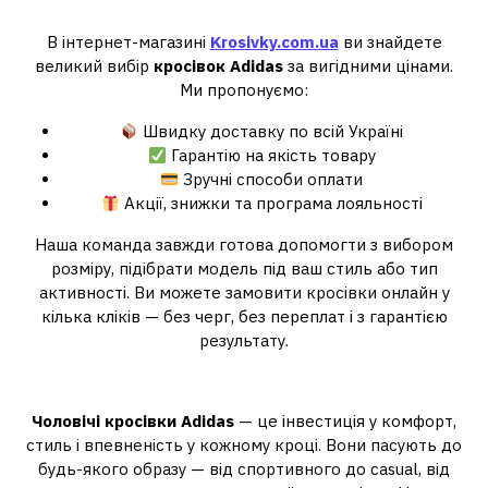
кросівки Adidas в Україні?
В інтернет-магазині
Krosivky.com.ua
ви знайдете
великий вибір
кросівок Adidas
за вигідними цінами.
Ми пропонуємо:
Швидку доставку по всій Україні
Гарантію на якість товару
Зручні способи оплати
Акції, знижки та програма лояльності
Наша команда завжди готова допомогти з вибором
розміру, підібрати модель під ваш стиль або тип
активності. Ви можете замовити кросівки онлайн у
кілька кліків — без черг, без переплат і з гарантією
результату.
Висновок
Чоловічі кросівки Adidas
— це інвестиція у комфорт,
стиль і впевненість у кожному кроці. Вони пасують до
будь-якого образу — від спортивного до casual, від