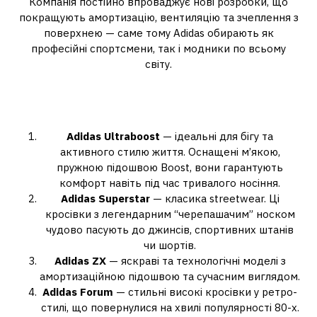
Компанія постійно впроваджує нові розробки, що
покращують амортизацію, вентиляцію та зчеплення з
поверхнею — саме тому Adidas обирають як
професійні спортсмени, так і модники по всьому
світу.
Найпопулярніші моделі
чоловічих кросівок Adidas
Adidas Ultraboost
— ідеальні для бігу та
активного стилю життя. Оснащені м’якою,
пружною підошвою Boost, вони гарантують
комфорт навіть під час тривалого носіння.
Adidas Superstar
— класика streetwear. Ці
кросівки з легендарним “черепашачим” носком
чудово пасують до джинсів, спортивних штанів
чи шортів.
Adidas ZX
— яскраві та технологічні моделі з
амортизаційною підошвою та сучасним виглядом.
Adidas Forum
— стильні високі кросівки у ретро-
стилі, що повернулися на хвилі популярності 80-х.