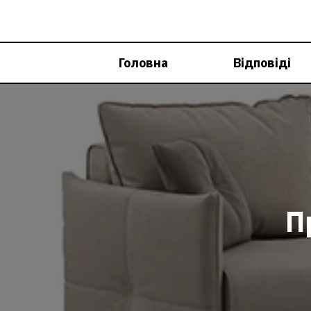
Перейти
до
вмісту
Головна
Відповіді
П