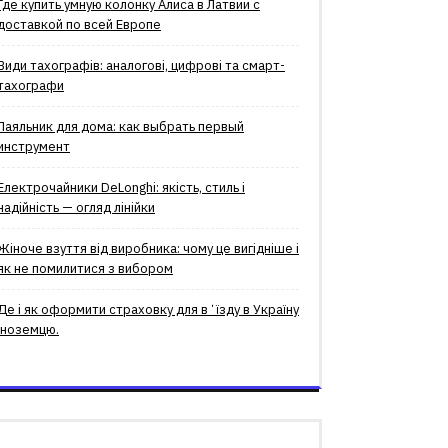
Где купить умную колонку Алиса в Латвии с
доставкой по всей Европе
Види тахографів: аналогові, цифрові та смарт-
тахографи
Паяльник для дома: как выбрать первый
инструмент
Електрочайники DeLonghi: якість, стиль і
надійність — огляд лінійки
Жіноче взуття від виробника: чому це вигідніше і
як не помилитися з вибором
Де і як оформити страховку для вʼїзду в Україну
іноземцю.