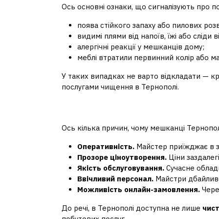
Ось основні ознаки, що сигналізують про п
поява стійкого запаху або пилових розв
видимі плями від напоїв, їжі або сліди в
алергічні реакції у мешканців дому;
меблі втратили первинний колір або ма
У таких випадках не варто відкладати — к
послугами чищення в Тернополі.
Переваги звернення
Ось кілька причин, чому мешканці Терноп
Оперативність.
Майстер приїжджає в з
Прозоре ціноутворення.
Ціни заздалегі
Якість обслуговування.
Сучасне обладн
Ввічливий персонал.
Майстри дбайливо
Можливість онлайн-замовлення.
Чере
До речі, в Тернополі доступна не лише
чист
побутових послуг.