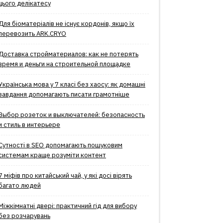
цього делікатесу
Для біоматеріалів не існує кордонів, якщо їх
перевозить ARK.CRYO
Доставка стройматериалов: как не потерять
время и деньги на строительной площадке
Українська мова у 7 класі без хаосу: як домашні
завдання допомагають писати грамотніше
Выбор розеток и выключателей: безопасность
и стиль в интерьере
Сутності в SEO допомагають пошуковим
системам краще розуміти контент
7 міфів про китайський чай, у які досі вірять
багато людей
Міжкімнатні двері: практичний гід для вибору
без розчарувань