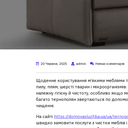
20 Червня, 2025
admin
Немає коментарів
Щоденне користування м’якими меблями т
пилу, плям, шерсті тварин і мікроорганізм
належну гігієну й чистоту, особливо якщо м
багато тернополян звертаються по допомогу
чищенні.
На сайті
https://domovasluzhba.ua/ua/ternopi
швидко замовити послуги з чистки меблів і