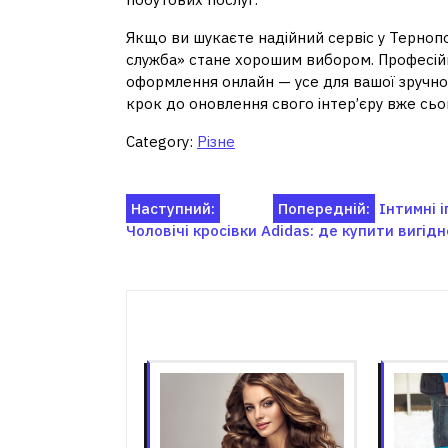
Якщо ви шукаєте надійний сервіс у Тернопо
служба» стане хорошим вибором. Професійн
оформлення онлайн — усе для вашої зручност
крок до оновлення свого інтер’єру вже сьо
Category:
Різне
Навігація
Наступний:
Попередній:
Інтимні 
Чоловічі кросівки Adidas: де купити вигідн
записів
Пов'я