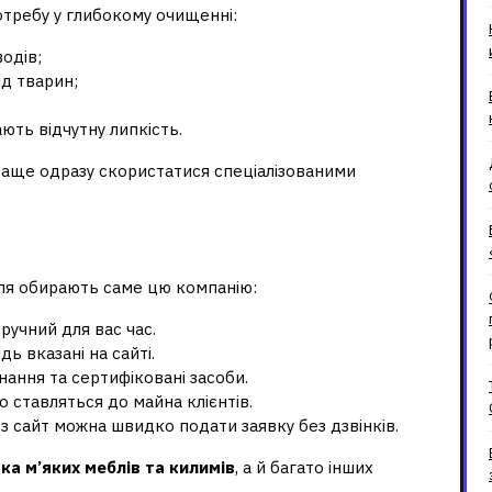
отребу у глибокому очищенні:
одів;
ід тварин;
ють відчутну липкість.
раще одразу скористатися спеціалізованими
 до «Домової служби»
оля обирають саме цю компанію:
ручний для вас час.
дь вказані на сайті.
ання та сертифіковані засоби.
 ставляться до майна клієнтів.
з сайт можна швидко подати заявку без дзвінків.
ка м’яких меблів та килимів
, а й багато інших