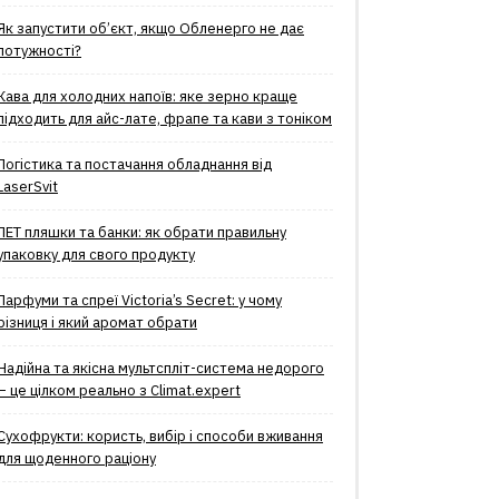
Як запустити об’єкт, якщо Обленерго не дає
потужності?
Кава для холодних напоїв: яке зерно краще
підходить для айс-лате, фрапе та кави з тоніком
Логістика та постачання обладнання від
LaserSvit
ПЕТ пляшки та банки: як обрати правильну
упаковку для свого продукту
Парфуми та спреї Victoria’s Secret: у чому
різниця і який аромат обрати
Надійна та якісна мультспліт-система недорого
– це цілком реально з Climat.еxpert
Сухофрукти: користь, вибір і способи вживання
для щоденного раціону