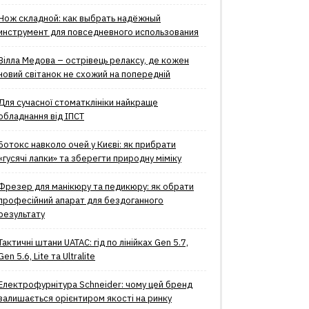
Нож складной: как выбрать надёжный
инструмент для повседневного использования
Вілла Медова – острівець релаксу, де кожен
новий світанок не схожий на попередній
Для сучасної стоматклініки найкраще
обладнання від ІПСТ
Ботокс навколо очей у Києві: як прибрати
«гусячі лапки» та зберегти природну міміку
Фрезер для манікюру та педикюру: як обрати
професійний апарат для бездоганного
результату
Тактичні штани UATAC: гід по лінійках Gen 5.7,
Gen 5.6, Lite та Ultralite
Електрофурнітура Schneider: чому цей бренд
залишається орієнтиром якості на ринку