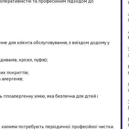
 оперативністю та професійним підходом до
ує «Домова служба» в
учне для клієнта обслуговування, з виїздом додому у
иванів, крісел, пуфів);
их покриттів;
 алергенів;
іпоалергенну хімію, яка безпечна для дітей і
и глибоке чищення
й килими потребують періодичної професійної чистки.