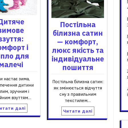
Дитяче
Постільна
зимове
білизна сатин
взуття:
— комфорт,
омфорт і
люкс якість та
епло для
індивідуальне
малечі
пошиття
и настає зима,
Постільна білизна сатин:
зпечення дитини
як змінюється відчуття
лим, зручним і
сну з правильним
ійним взуттям…
текстилем…
итати далі
Читати далі