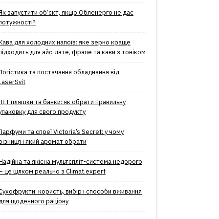
Як запустити об’єкт, якщо Обленерго не дає
потужності?
Кава для холодних напоїв: яке зерно краще
підходить для айс-лате, фрапе та кави з тоніком
Логістика та постачання обладнання від
LaserSvit
ПЕТ пляшки та банки: як обрати правильну
упаковку для свого продукту
Парфуми та спреї Victoria’s Secret: у чому
різниця і який аромат обрати
Надійна та якісна мультспліт-система недорого
– це цілком реально з Climat.еxpert
Сухофрукти: користь, вибір і способи вживання
для щоденного раціону