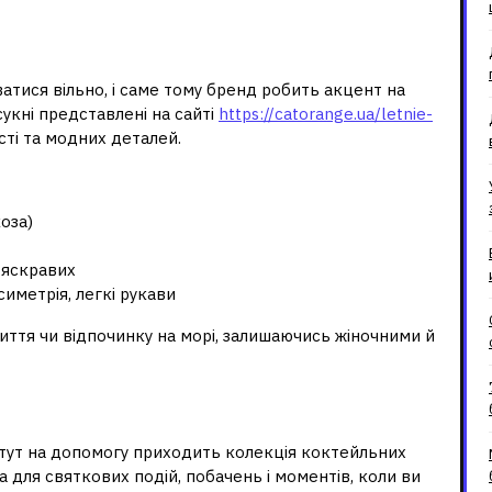
GE — легкість із
тися вільно, і саме тому бренд робить акцент на
сукні представлені на сайті
https://catorange.ua/letnie-
сті та модних деталей.
коза)
 яскравих
симетрія, легкі рукави
життя чи відпочинку на морі, залишаючись жіночними й
коли хочеться сяяти
І тут на допомогу приходить колекція коктейльних
 для святкових подій, побачень і моментів, коли ви