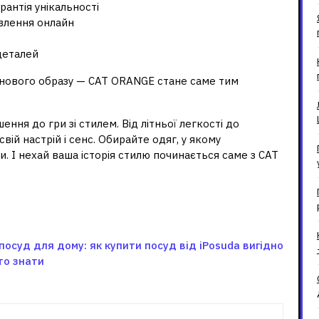
рантія унікальності
влення онлайн
деталей
 нового образу — CAT ORANGE стане саме тим
ня до гри зі стилем. Від літньої легкості до
свій настрій і сенс. Обирайте одяг, у якому
. І нехай ваша історія стилю починається саме з CAT
посуд для дому: як купити посуд від iPosuda вигідно
то знати