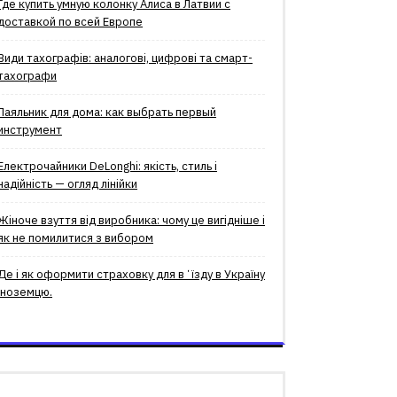
Где купить умную колонку Алиса в Латвии с
доставкой по всей Европе
Види тахографів: аналогові, цифрові та смарт-
тахографи
Паяльник для дома: как выбрать первый
инструмент
Електрочайники DeLonghi: якість, стиль і
надійність — огляд лінійки
Жіноче взуття від виробника: чому це вигідніше і
як не помилитися з вибором
Де і як оформити страховку для вʼїзду в Україну
іноземцю.