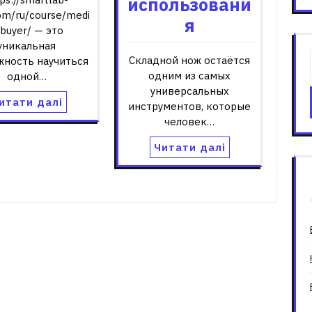
использовани
com/ru/course/medi
я
-buyer/ — это
уникальная
Складной нож остаётся
жность научиться
одним из самых
одной…
универсальных
итати далі
инструментов, которые
человек…
Читати далі