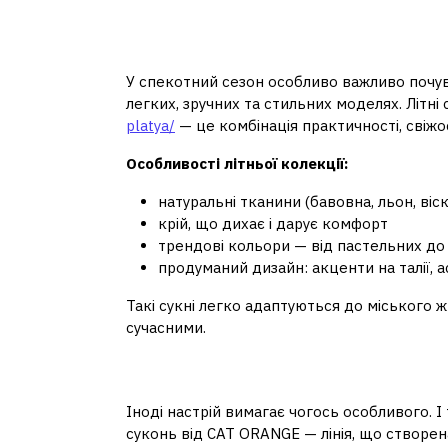
Літні сукні CAT ORAN
характером
У спекотний сезон особливо важливо почува
легких, зручних та стильних моделях. Літні 
platya/
— це комбінація практичності, свіжо
Особливості літньої колекції:
натуральні тканини (бавовна, льон, віс
крій, що дихає і дарує комфорт
трендові кольори — від пастельних до
продуманий дизайн: акценти на талії, а
Такі сукні легко адаптуються до міського 
сучасними.
Коктейльні сукні — 
Іноді настрій вимагає чогось особливого. 
суконь від CAT ORANGE — лінія, що створена