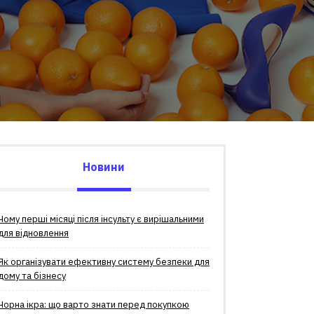
Новини
Чому перші місяці після інсульту є вирішальними
для відновлення
Як організувати ефективну систему безпеки для
дому та бізнесу
Чорна ікра: що варто знати перед покупкою