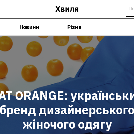
Хвиля
Новини
Різне
AT ORANGE: українськ
бренд дизайнерськог
жіночого одягу