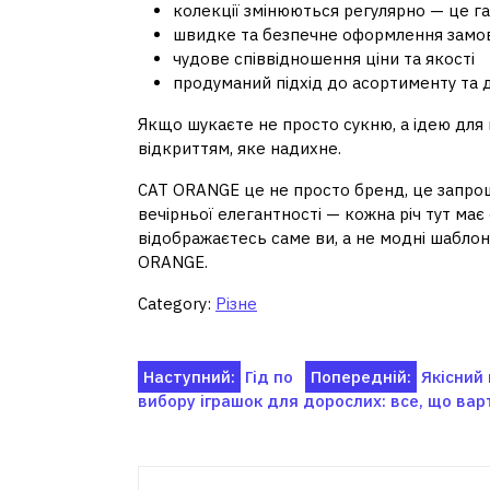
колекції змінюються регулярно — це га
швидке та безпечне оформлення замо
чудове співвідношення ціни та якості
продуманий підхід до асортименту та 
Якщо шукаєте не просто сукню, а ідею для
відкриттям, яке надихне.
CAT ORANGE це не просто бренд, це запрошен
вечірньої елегантності — кожна річ тут має 
відображаєтесь саме ви, а не модні шаблони
ORANGE.
Category:
Різне
Навігація
Наступний:
Гід по
Попередній:
Якісний 
вибору іграшок для дорослих: все, що вар
записів