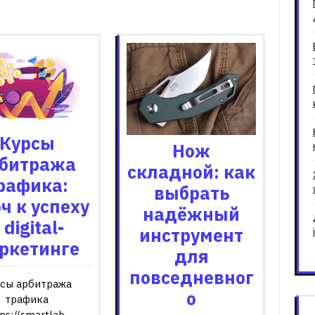
зані записи
Курсы
Нож
битража
складной: как
рафика:
выбрать
ч к успеху
надёжный
 digital-
инструмент
ркетинге
для
повседневног
сы арбитража
о
трафика
ps://smartlab-