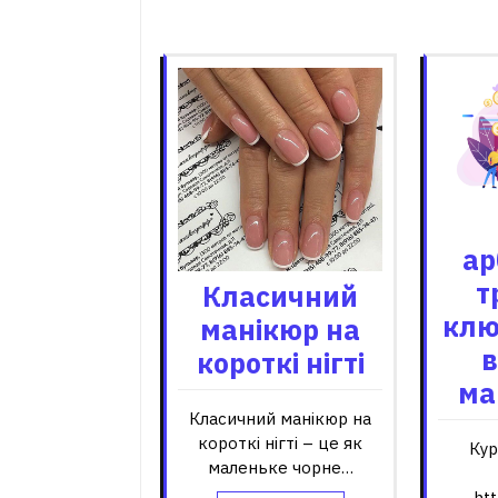
Пов'я
ар
т
Класичний
клю
манікюр на
в
короткі нігті
ма
Класичний манікюр на
короткі нігті – це як
Кур
маленьке чорне…
htt