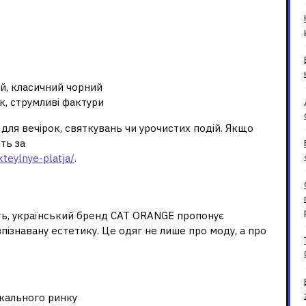
й, класичний чорний
, струмливі фактури
 для вечірок, святкувань чи урочистих подій. Якщо
ть за
kteylnye-platja/
.
е CAT ORANGE
сть, український бренд CAT ORANGE пропонує
впізнавану естетику. Це одяг не лише про моду, а про
окального ринку