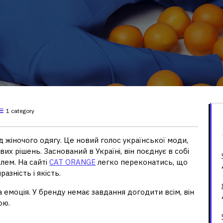
1 category
жіночого одягу. Це новий голос української моди,
их рішень. Заснований в Україні, він поєднує в собі
лем. На сайті
CAT ORANGE
легко переконатись, що
азність і якість.
 емоція. У бренду немає завдання догодити всім, він
ою.