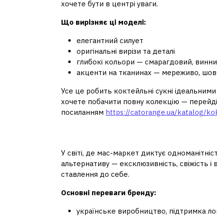
хочете бути в центрі уваги.
Що вирізняє ці моделі:
елегантний силует
оригінальні вирізи та деталі
глибокі кольори — смарагдовий, винни
акценти на тканинах — мереживо, шовк
Усе це робить коктейльні сукні ідеальними
хочете побачити повну колекцію — перейді
посиланням
https://catorange.ua/katalog/ko
Чому обирають сам
У світі, де мас-маркет диктує одноманітні
альтернативу — ексклюзивність, свіжість і 
ставлення до себе.
Основні переваги бренду:
українське виробництво, підтримка л