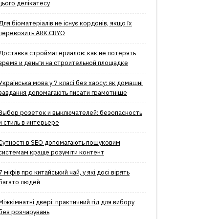
цього делікатесу
Для біоматеріалів не існує кордонів, якщо їх
перевозить ARK.CRYO
Доставка стройматериалов: как не потерять
время и деньги на строительной площадке
Українська мова у 7 класі без хаосу: як домашні
завдання допомагають писати грамотніше
Выбор розеток и выключателей: безопасность
и стиль в интерьере
Сутності в SEO допомагають пошуковим
системам краще розуміти контент
7 міфів про китайський чай, у які досі вірять
багато людей
Міжкімнатні двері: практичний гід для вибору
без розчарувань