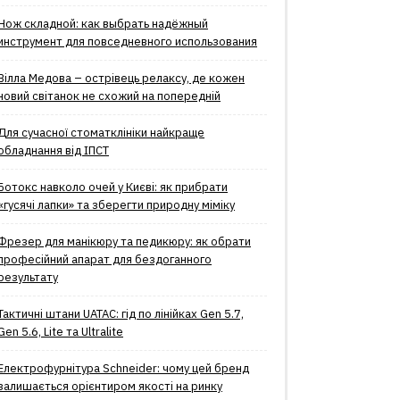
Нож складной: как выбрать надёжный
инструмент для повседневного использования
Вілла Медова – острівець релаксу, де кожен
новий світанок не схожий на попередній
Для сучасної стоматклініки найкраще
обладнання від ІПСТ
Ботокс навколо очей у Києві: як прибрати
«гусячі лапки» та зберегти природну міміку
Фрезер для манікюру та педикюру: як обрати
професійний апарат для бездоганного
результату
Тактичні штани UATAC: гід по лінійках Gen 5.7,
Gen 5.6, Lite та Ultralite
Електрофурнітура Schneider: чому цей бренд
залишається орієнтиром якості на ринку