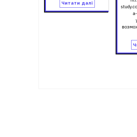
Читати далі
study.
a
возмо
Ч