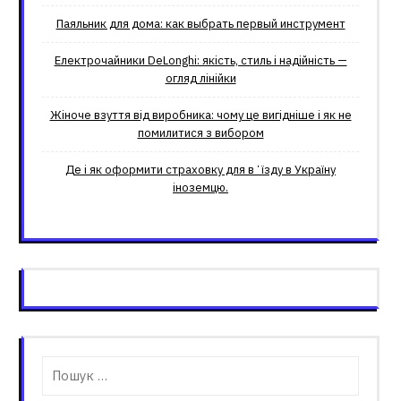
Паяльник для дома: как выбрать первый инструмент
Електрочайники DeLonghi: якість, стиль і надійність —
огляд лінійки
Жіноче взуття від виробника: чому це вигідніше і як не
помилитися з вибором
Де і як оформити страховку для вʼїзду в Україну
іноземцю.