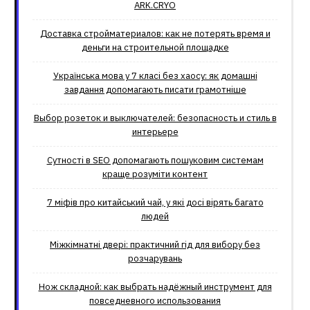
ARK.CRYO
Доставка стройматериалов: как не потерять время и
деньги на строительной площадке
Українська мова у 7 класі без хаосу: як домашні
завдання допомагають писати грамотніше
Выбор розеток и выключателей: безопасность и стиль в
интерьере
Сутності в SEO допомагають пошуковим системам
краще розуміти контент
7 міфів про китайський чай, у які досі вірять багато
людей
Міжкімнатні двері: практичний гід для вибору без
розчарувань
Нож складной: как выбрать надёжный инструмент для
повседневного использования