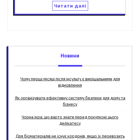
Читати далі
Новини
Чому перші місяці після інсульту є вирішальними для
відновлення
Як організувати ефективну систему безпеки для дому та
бізнесу
Чорна ікра: що варто знати перед покупкою цього
делікатесу
Для біоматеріалів не існує кордонів, якщо їх перевозить