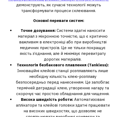
демонструють, як сучасні технології можуть
трансформувати процеси склеювання.
Основні переваги систем:
Точне дозування:
Системи здатні наносити
матеріал з мікронною точністю, що є критично
важливим в електроніці або при виробництві
медичних пристроїв. Це не тільки покращує
якість з’єднання, але й мінімізує перевитрату
дорогих матеріалів.
Технологія безбакового плавлення (Tankless):
Інноваційні клейові станції розплавляють лише
необхідну кількість клею-розплаву
безпосередньо перед нанесенням. Це запобігає
термічній деградації клею, утворенню нагару та
скорочує час простою обладнання для чищення.
Висока швидкість роботи:
Автоматизовані
аплікатори та клейові головки здатні працювати
на високих швидкостях, що дозволяє не
сповільнювати виробничі конвеєри та