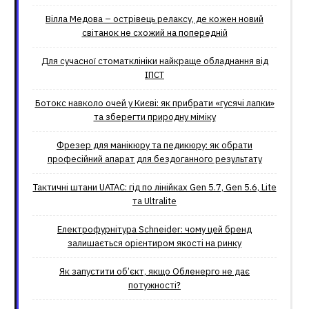
Вілла Медова – острівець релаксу, де кожен новий
світанок не схожий на попередній
Для сучасної стоматклініки найкраще обладнання від
ІПСТ
Ботокс навколо очей у Києві: як прибрати «гусячі лапки»
та зберегти природну міміку
Фрезер для манікюру та педикюру: як обрати
професійний апарат для бездоганного результату
Тактичні штани UATAC: гід по лінійках Gen 5.7, Gen 5.6, Lite
та Ultralite
Електрофурнітура Schneider: чому цей бренд
залишається орієнтиром якості на ринку
Як запустити об’єкт, якщо Обленерго не дає
потужності?