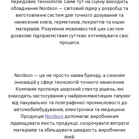
передових технологій. Саме тут на сцену виходить
обладнання Nordson — світовий лідер у розробці та
виготовленні систем для точного дозування та
нанесення клеїв, герметиків, покриттів та інших
матеріалів. Розуміння можливостей цих систем
дозволяє підприємствам суттєво оптимізувати свої
процеси.
Що таке обладнання Nordson і
де воно використовується?
Nordson — це не просто назва бренду, а синонім
інновацій у сфері технологій точного нанесення.
Компанія пропонує широкий спектр рішень, які
знаходять застосування у найрізноманітніших галузях:
від пакувальної та поліграфічної промисловості до
автомобілебудування, електроніки та медицини.
Продукція
Nordson
допомагає виробникам
підвищувати якість продукції, скорочувати витрати
матеріалів та збільшувати швидкість виробничих
ліній.