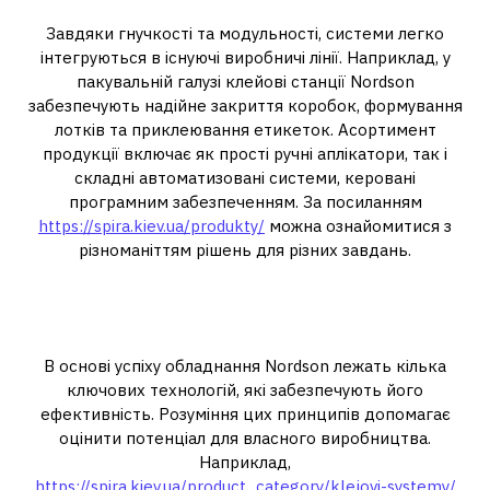
Завдяки гнучкості та модульності, системи легко
інтегруються в існуючі виробничі лінії. Наприклад, у
пакувальній галузі клейові станції Nordson
забезпечують надійне закриття коробок, формування
лотків та приклеювання етикеток. Асортимент
продукції включає як прості ручні аплікатори, так і
складні автоматизовані системи, керовані
програмним забезпеченням. За посиланням
https://spira.kiev.ua/produkty/
можна ознайомитися з
різноманіттям рішень для різних завдань.
Ключові технології та їхні
переваги
В основі успіху обладнання Nordson лежать кілька
ключових технологій, які забезпечують його
ефективність. Розуміння цих принципів допомагає
оцінити потенціал для власного виробництва.
Наприклад,
https://spira.kiev.ua/product_category/klejovi-systemy/