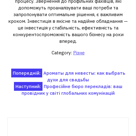
процесу. Звернення до профільних фахівців, які
допоможуть проаналізувати ваші потреби та
запропонувати оптимальне рішення, є важливим
кроком. Інвестиція в якісне та надійне обладнання —
це інвестиція у стабільність, ефективність та
конкурентоспроможність вашого бізнесу на роки
вперед.
Category:
Різне
Навігація
Попередній:
Ароматы для невесты: как выбрать
духи для свадьбы
записів
Наступний:
Професійне бюро перекладів: ваш
провідник у світі глобальних комунікацій
Пов'язані записи