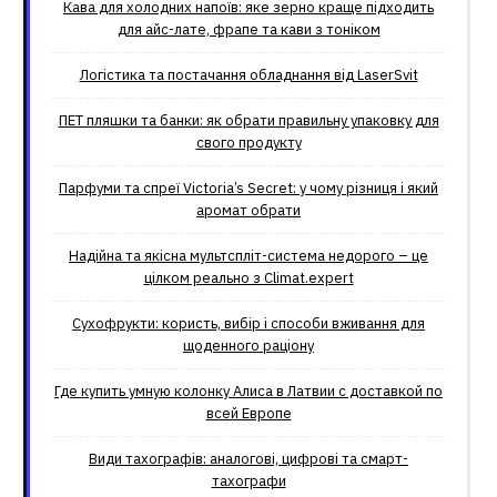
Кава для холодних напоїв: яке зерно краще підходить
для айс-лате, фрапе та кави з тоніком
Логістика та постачання обладнання від LaserSvit
ПЕТ пляшки та банки: як обрати правильну упаковку для
свого продукту
Парфуми та спреї Victoria’s Secret: у чому різниця і який
аромат обрати
Надійна та якісна мультспліт-система недорого – це
цілком реально з Climat.еxpert
Сухофрукти: користь, вибір і способи вживання для
щоденного раціону
Где купить умную колонку Алиса в Латвии с доставкой по
всей Европе
Види тахографів: аналогові, цифрові та смарт-
тахографи