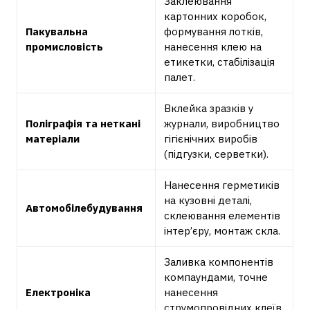
Заклеювання
картонних коробок,
Пакувальна
формування лотків,
промисловість
нанесення клею на
етикетки, стабілізація
палет.
Вклейка зразків у
Поліграфія та неткані
журнали, виробництво
матеріали
гігієнічних виробів
(підгузки, серветки).
Нанесення герметиків
на кузовні деталі,
Автомобілебудування
склеювання елементів
інтер’єру, монтаж скла.
Заливка компонентів
компаундами, точне
Електроніка
нанесення
струмопровідних клеїв,