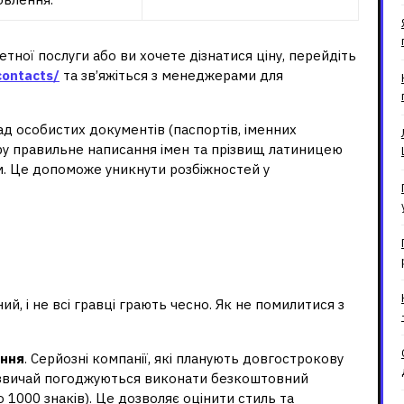
ної послуги або ви хочете дізнатися ціну, перейдіть
contacts/
та зв’яжіться з менеджерами для
 особистих документів (паспортів, іменних
у правильне написання імен та прізвищ латиницею
. Це допоможе уникнути розбіжностей у
й сервіс від
, і не всі гравці грають чесно. Як не помилитися з
ання
. Серйозні компанії, які планують довгострокову
азвичай погоджуються виконати безкоштовний
1000 знаків). Це дозволяє оцінити стиль та