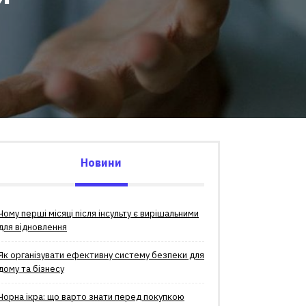
Новини
Чому перші місяці після інсульту є вирішальними
для відновлення
Як організувати ефективну систему безпеки для
дому та бізнесу
Чорна ікра: що варто знати перед покупкою