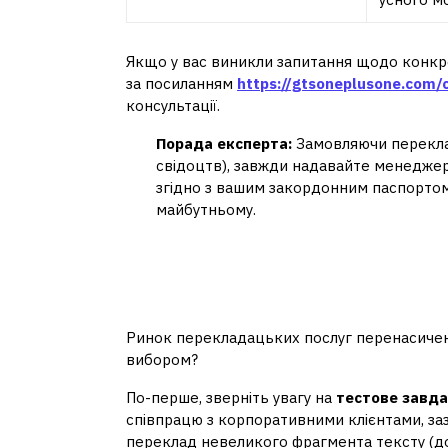
Якщо у вас виникли запитання щодо конкрет
за посиланням
https://gtsoneplusone.com/
консультації.
Порада експерта:
Замовляючи переклад
свідоцтв), завжди надавайте менеджер
згідно з вашим закордонним паспортом
майбутньому.
Як відрізнити якісни
посереднього
Ринок перекладацьких послуг перенасичений
вибором?
По-перше, зверніть увагу на
тестове завд
співпрацю з корпоративними клієнтами, з
переклад невеликого фрагмента тексту (до 