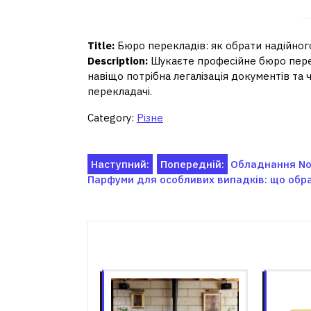
Title:
Бюро перекладів: як обрати надійного
Description:
Шукаєте професійне бюро перекл
навіщо потрібна легалізація документів та
перекладачі.
Category:
Різне
Навігація
Наступний:
Попередній:
Обладнання Nor
Парфуми для особливих випадків: що обр
записів
Пов'я