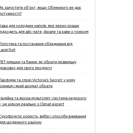
Як запустити об’єкт, якщо Обленерго не дає
потужності?
Кава для холодних напоїв: яке зерно краще
підходить для айс-лате, фрапе та кави з тоніком
Логістика та постачання обладнання від
LaserSvit
ПЕТ пляшки та банки: як обрати правильну
упаковку для свого продукту
Парфуми та спреї Victoria’s Secret: у чому
різниця і який аромат обрати
Надійна та якісна мультспліт-система недорого
– це цілком реально з Climat.еxpert
Сухофрукти: користь, вибір і способи вживання
для щоденного раціону