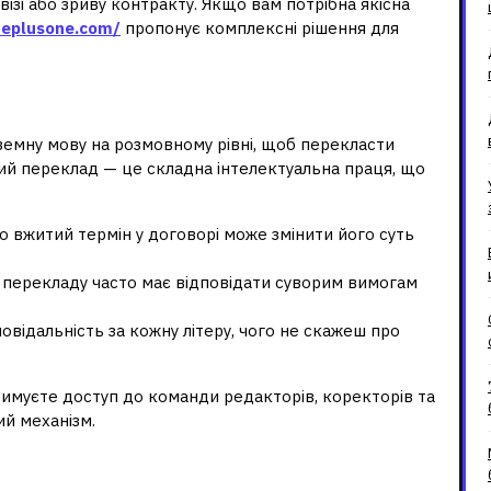
ізі або зриву контракту. Якщо вам потрібна якісна
neplusone.com/
пропонує комплексні рішення для
ся до професіоналів?
земну мову на розмовному рівні, щоб перекласти
ний переклад — це складна інтелектуальна праця, що
 вжитий термін у договорі може змінити його суть
ерекладу часто має відповідати суворим вимогам
овідальність за кожну літеру, чого не скажеш про
тримуєте доступ до команди редакторів, коректорів та
ий механізм.
ше ніж просто текст