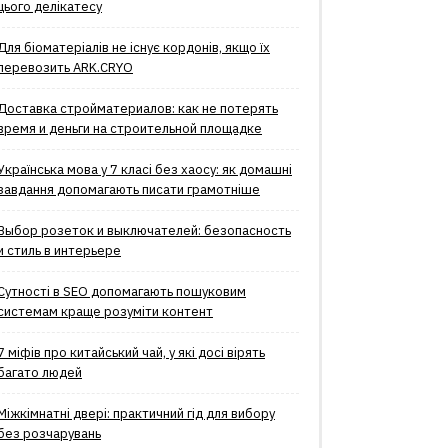
цього делікатесу
Для біоматеріалів не існує кордонів, якщо їх
перевозить ARK.CRYO
Доставка стройматериалов: как не потерять
время и деньги на строительной площадке
Українська мова у 7 класі без хаосу: як домашні
завдання допомагають писати грамотніше
Выбор розеток и выключателей: безопасность
и стиль в интерьере
Сутності в SEO допомагають пошуковим
системам краще розуміти контент
7 міфів про китайський чай, у які досі вірять
багато людей
Міжкімнатні двері: практичний гід для вибору
без розчарувань