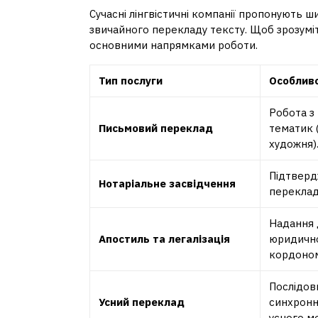
Сучасні лінгвістичні компанії пропонують ш
звичайного перекладу тексту. Щоб зрозуміт
основними напрямками роботи.
Тип послуги
Особливо
Робота з
Письмовий переклад
тематик (
художня)
Підтверд
Нотаріальне засвідчення
переклад
Надання 
Апостиль та легалізація
юридично
кордоном
Послідов
Усний переклад
синхронн
усного м