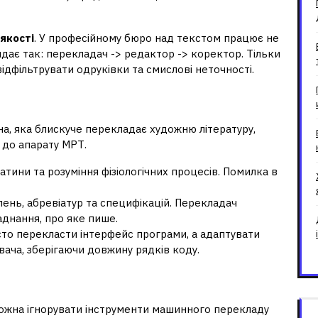
якості
. У професійному бюро над текстом працює не
ає так: перекладач -> редактор -> коректор. Тільки
ідфільтрувати одруківки та смислові неточності.
х перекладів
на, яка блискуче перекладає художню літературу,
 до апарату МРТ.
тини та розуміння фізіологічних процесів. Помилка в
ень, абревіатур та специфікацій. Перекладач
днання, про яке пише.
то перекласти інтерфейс програми, а адаптувати
вача, зберігаючи довжину рядків коду.
юдський фактор
 можна ігнорувати інструменти машинного перекладу