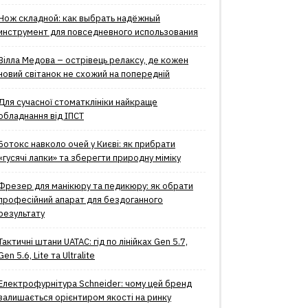
Нож складной: как выбрать надёжный
инструмент для повседневного использования
Вілла Медова – острівець релаксу, де кожен
новий світанок не схожий на попередній
Для сучасної стоматклініки найкраще
обладнання від ІПСТ
Ботокс навколо очей у Києві: як прибрати
«гусячі лапки» та зберегти природну міміку
Фрезер для манікюру та педикюру: як обрати
професійний апарат для бездоганного
результату
Тактичні штани UATAC: гід по лінійках Gen 5.7,
Gen 5.6, Lite та Ultralite
Електрофурнітура Schneider: чому цей бренд
залишається орієнтиром якості на ринку