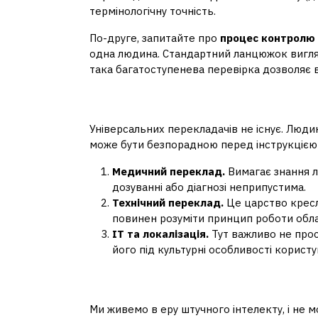
термінологічну точність.
По-друге, запитайте про
процес контролю 
одна людина. Стандартний ланцюжок вигляд
така багатоступенева перевірка дозволяє в
Специфіка галузеви
Універсальних перекладачів не існує. Люди
може бути безпорадною перед інструкцією
Медичний переклад.
Вимагає знання ла
дозуванні або діагнозі неприпустима.
Технічний переклад.
Це царство кресл
повинен розуміти принцип роботи обла
IT та локалізація.
Тут важливо не прос
його під культурні особливості користу
Автоматизація та л
Ми живемо в еру штучного інтелекту, і не