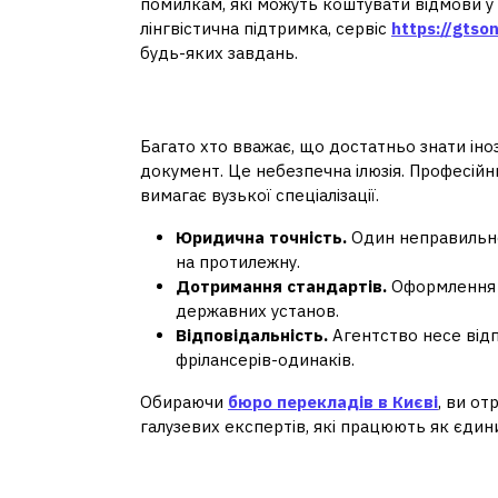
помилкам, які можуть коштувати відмови у в
лінгвістична підтримка, сервіс
https://gtso
будь-яких завдань.
Чому варто звертати
Багато хто вважає, що достатньо знати іно
документ. Це небезпечна ілюзія. Професій
вимагає вузької спеціалізації.
Юридична точність.
Один неправильно
на протилежну.
Дотримання стандартів.
Оформлення п
державних установ.
Відповідальність.
Агентство несе відп
фрілансерів-одинаків.
Обираючи
бюро перекладів в Києві
, ви о
галузевих експертів, які працюють як єдин
Спектр послуг: біль