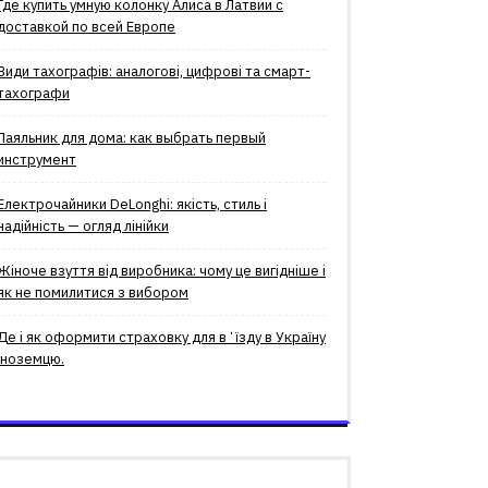
Где купить умную колонку Алиса в Латвии с
доставкой по всей Европе
Види тахографів: аналогові, цифрові та смарт-
тахографи
Паяльник для дома: как выбрать первый
инструмент
Електрочайники DeLonghi: якість, стиль і
надійність — огляд лінійки
Жіноче взуття від виробника: чому це вигідніше і
як не помилитися з вибором
Де і як оформити страховку для вʼїзду в Україну
іноземцю.