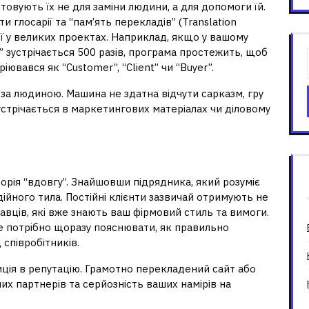
товують їх не для заміни людини, а для допомоги їй.
глосарії та “пам’ять перекладів” (Translation
ії у великих проектах. Наприклад, якщо у вашому
” зустрічається 500 разів, програма простежить, щоб
ювався як “Customer”, “Client” чи “Buyer”.
за людиною. Машина не здатна відчути сарказм, гру
зустрічається в маркетингових матеріалах чи діловому
алих відносин
торія “вдовгу”. Знайшовши підрядника, який розуміє
ійного тила. Постійні клієнти зазвичай отримують не
авців, які вже знають ваш фірмовий стиль та вимоги.
е потрібно щоразу пояснювати, як правильно
співробітників.
иція в репутацію. Грамотно перекладений сайт або
их партнерів та серйозність ваших намірів на