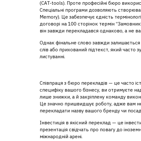
(CAT-tools). Проте професійні бюро викорис
Спеціальні програми дозволяють створювати 
Memory). Це забезпечує єдність термінолог
договорі на 100 сторінок термін “Замовник
він завжди перекладався однаково, а не варі
Однак фінальне слово завжди залишається 
слів або прихований підтекст, який часто 
листуванні.
Побудова довготрив
Співпраця з бюро перекладів — це часто іс
специфіку вашого бізнесу, ви отримуєте над
лише знижки, а й закріплену команду викон
Це значно пришвидшує роботу, адже вам н
перекладати назву вашого бренду чи посад 
Інвестиція в якісний переклад — це інвест
презентація свідчать про повагу до іноземн
міжнародній арені.