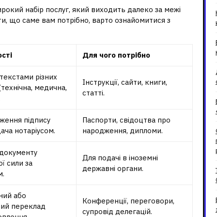
ирокий набір послуг, який виходить далеко за межі
и, що саме вам потрібно, варто ознайомитися з
сті
Для чого потрібно
 текстами різних
Інструкції, сайти, книги,
технічна, медична,
статті.
.
ження підпису
Паспорти, свідоцтва про
ача нотаріусом.
народження, дипломи.
документу
Для подачі в іноземні
ї сили за
державні органи.
.
ний або
Конференції, переговори,
ий переклад
супровід делегацій.
овлення.