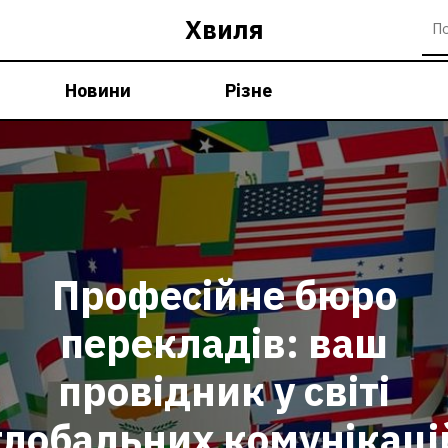
Хвиля
Новини
Різне
Професійне бюро
перекладів: ваш
провідник у світі
глобальних комунікаці