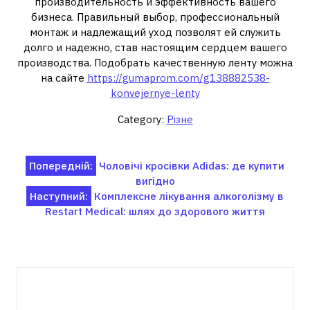
производительность и эффективность вашего
бизнеса. Правильный выбор, профессиональный
монтаж и надлежащий уход позволят ей служить
долго и надежно, став настоящим сердцем вашего
производства. Подобрать качественную ленту можна
на сайте
https://gumaprom.com/g138882538-
konvejernye-lenty
Category:
Різне
Навігація
Попередній:
Чоловічі кросівки Adidas: де купити
вигідно
записів
Наступний:
Комплексне лікування алкоголізму в
Restart Medical: шлях до здорового життя
Пов'язані записи