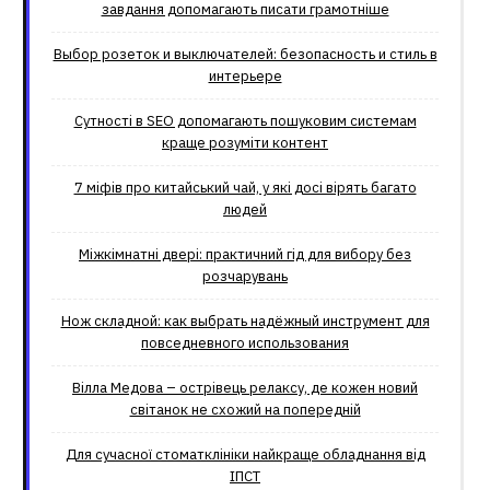
завдання допомагають писати грамотніше
Выбор розеток и выключателей: безопасность и стиль в
интерьере
Сутності в SEO допомагають пошуковим системам
краще розуміти контент
7 міфів про китайський чай, у які досі вірять багато
людей
Міжкімнатні двері: практичний гід для вибору без
розчарувань
Нож складной: как выбрать надёжный инструмент для
повседневного использования
Вілла Медова – острівець релаксу, де кожен новий
світанок не схожий на попередній
Для сучасної стоматклініки найкраще обладнання від
ІПСТ