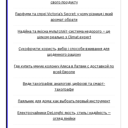
свого продукту
Парфуми та спреї Victoria’s Secret: у чому різниця і який
аромат обрати
Надійна та якісна мультспліт-система недорого – це
цілком реально з Climat.еxpert
Сухофрукти: користь, вибір і способи вживання для
щоденного раціону
Где купить умную колонку Алиса в Латвии с доставкой по
всей Европе
Види тахографів: аналогові, цифрові та смарт-
тахографи
Паяльник для дома: как выбрать первый инструмент
Електрочайники DeLonghi: якість, стиль і надійність —
огляд лінійки