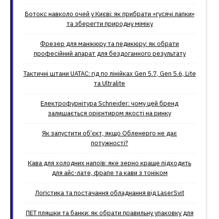
Ботокс навколо очей у Києві: як прибрати «гусячі лапки»
та зберегти природну міміку
Фрезер для манікюру та педикюру: як обрати
професійний апарат для бездоганного результату
Тактичні штани UATAC: гід по лінійках Gen 5.7, Gen 5.6, Lite
та Ultralite
Електрофурнітура Schneider: чому цей бренд
залишається орієнтиром якості на ринку
Як запустити об’єкт, якщо Обленерго не дає
потужності?
Кава для холодних напоїв: яке зерно краще підходить
для айс-лате, фрапе та кави з тоніком
Логістика та постачання обладнання від LaserSvit
ПЕТ пляшки та банки: як обрати правильну упаковку для