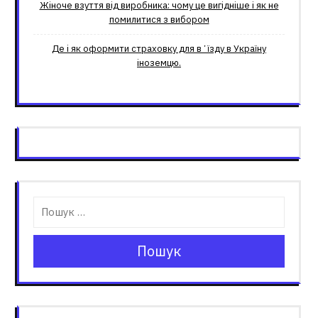
Жіноче взуття від виробника: чому це вигідніше і як не
помилитися з вибором
Де і як оформити страховку для вʼїзду в Україну
іноземцю.
Пошук