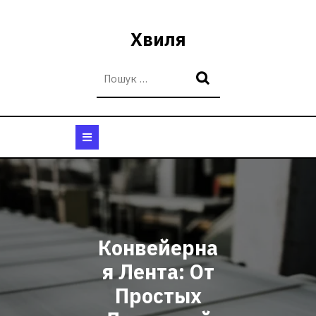
Перейти
до
Хвиля
вмісту
Кнопка
Відкрити
Конвейерна
я Лента: От
Простых