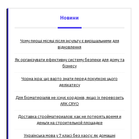
Новини
Чому перші місяці після інсульту є вирішальними для
відновлення
Як організувати ефективну систему безпеки для дому та
бізнесу
Чорна ікра: що варто знати перед покупкою цього
делікатесу
Для біоматеріалів не існує кордонів, якщо їх перевозить
ARK.CRYO
Доставка стройматериалов: как не потерять время и
деньги на строительной площадке
Українська мова у 7 класі без хаосу: як домашні