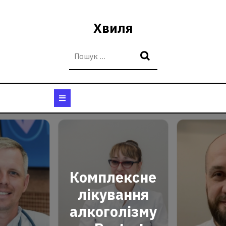
Перейти
до
Хвиля
вмісту
Кнопка
Відкрити
Комплексне
лікування
алкоголізму