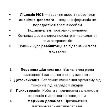
Основні переваги:
Ліцензія МОЗ
— гарантія якості та безпеки
Анонімна допомога
— жодна інформація не
передається третім особам
Індивідуальні програми лікування
Команда досвідчених психіатрів, наркологів і
психотерапевтів
Повний курс
реабілітації
та підтримки після
лікування
Етапи лікування алкоголізму
Первинна діагностика.
Визначення рівня
залежності, загального стану здоров’я.
Детоксикація.
Безпечне очищення організму від
токсинів під наглядом лікарів.
Психотерапія.
Робота з причинами залежності,
корекція мислення та поведінки.
Медична допомога.
Призначення
підтримувальних препаратів.