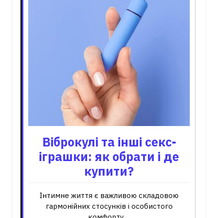
Віброкулі та інші секс-
іграшки: як обрати і де
купити?
Інтимне життя є важливою складовою
гармонійних стосунків і особистого
комфорту.…