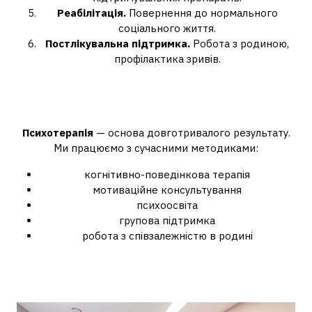
Реабілітація.
Повернення до нормального
соціального життя.
Постлікувальна підтримка.
Робота з родиною,
профілактика зривів.
Психотерапія як ключ до
стабільності
Психотерапія
— основа довготривалого результату.
Ми працюємо з сучасними методиками:
когнітивно-поведінкова терапія
мотиваційне консультування
психоосвіта
групова підтримка
робота з співзалежністю в родині
Анонімна допомога —
важливий аспект довіри