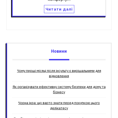
Читати далі
Новини
Чому перші місяці після інсульту є вирішальними для
відновлення
Як організувати ефективну систему безпеки для дому та
бізнесу
Чорна ікра: що варто знати перед покупкою цього
делікатесу