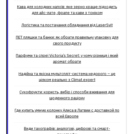
Кава для холодних напоїв: яке зерно краще підходить
для айс-лате, фрапе та кави з тоніком
Логістика та постачання обладнання від LaserSvit
ПЕТ пляшки та банки: як обрати правильну упаковку для
свого продукту
Парфуми та спреї Victoria’s Secret: у чому різниця і який
аромат обрати
Надійна та якісна мультспліт-система недорого – це
цілком реально з Climat.еxpert
Сухофрукти: користь, вибір і способи вживання для
щоденного раціону
Где купить умную колонку Алиса в Латвии с доставкой по
всей Европе
Види тахографів: аналогові, цифрові та смарт-