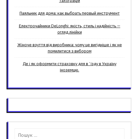
тахографи
Паяльник для дома: как выбрать первый инструмент
Електрочайники DeLonghi: якість, стиль і надійність —
огляд лінійки
Жіноче взуття від виробника: чому це вигідніше і як не
помилитися з вибором
Де і як оформити страховку для вʼїзду в Україну
іноземцю.