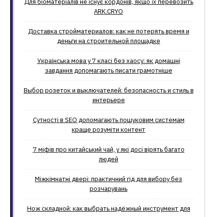
Для біоматеріалів не існує кордонів, якщо їх перевозить
ARK.CRYO
Доставка стройматериалов: как не потерять время и
деньги на строительной площадке
Українська мова у 7 класі без хаосу: як домашні
завдання допомагають писати грамотніше
Выбор розеток и выключателей: безопасность и стиль в
интерьере
Сутності в SEO допомагають пошуковим системам
краще розуміти контент
7 міфів про китайський чай, у які досі вірять багато
людей
Міжкімнатні двері: практичний гід для вибору без
розчарувань
Нож складной: как выбрать надёжный инструмент для