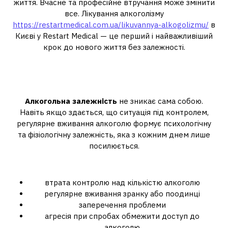
життя. Вчасне та професійне втручання може змінити
все. Лікування алкоголізму
https://restartmedical.com.ua/likuvannya-alkogolizmu/
в
Києві у Restart Medical — це перший і найважливіший
крок до нового життя без залежності.
Чому варто звернутися по
допомогу?
Алкогольна залежність
не зникає сама собою.
Навіть якщо здається, що ситуація під контролем,
регулярне вживання алкоголю формує психологічну
та фізіологічну залежність, яка з кожним днем лише
посилюється.
Ознаки залежності:
втрата контролю над кількістю алкоголю
регулярне вживання зранку або поодинці
заперечення проблеми
агресія при спробах обмежити доступ до
алкоголю