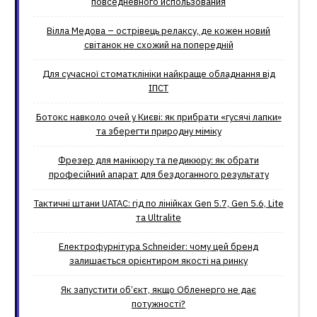
повседневного использования
Вілла Медова – острівець релаксу, де кожен новий
світанок не схожий на попередній
Для сучасної стоматклініки найкраще обладнання від
ІПСТ
Ботокс навколо очей у Києві: як прибрати «гусячі лапки»
та зберегти природну міміку
Фрезер для манікюру та педикюру: як обрати
професійний апарат для бездоганного результату
Тактичні штани UATAC: гід по лінійках Gen 5.7, Gen 5.6, Lite
та Ultralite
Електрофурнітура Schneider: чому цей бренд
залишається орієнтиром якості на ринку
Як запустити об’єкт, якщо Обленерго не дає
потужності?