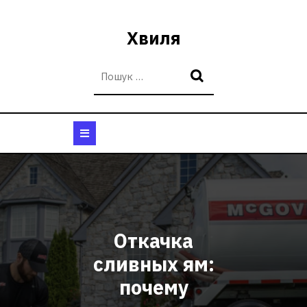
Перейти
до
Хвиля
вмісту
Кнопка
Відкрити
Откачка
сливных ям:
почему