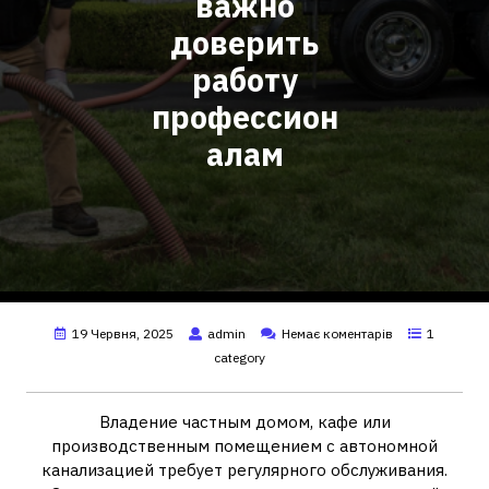
важно
доверить
работу
профессион
алам
19 Червня, 2025
admin
Немає коментарів
1
category
Владение частным домом, кафе или
производственным помещением с автономной
канализацией требует регулярного обслуживания.