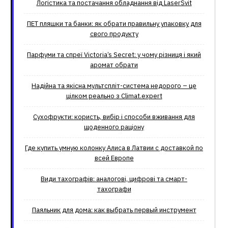
Логістика та постачання обладнання від LaserSvit
ПЕТ пляшки та банки: як обрати правильну упаковку для
свого продукту
Парфуми та спреї Victoria’s Secret: у чому різниця і який
аромат обрати
Надійна та якісна мультспліт-система недорого – це
цілком реально з Climat.еxpert
Сухофрукти: користь, вибір і способи вживання для
щоденного раціону
Где купить умную колонку Алиса в Латвии с доставкой по
всей Европе
Види тахографів: аналогові, цифрові та смарт-
тахографи
Паяльник для дома: как выбрать первый инструмент