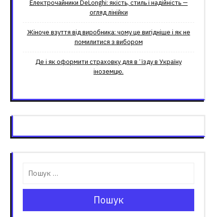
Електрочайники DeLonghi: якість, стиль і надійність —
огляд лінійки
Жіноче взуття від виробника: чому це вигідніше і як не
помилитися з вибором
Де і як оформити страховку для вʼїзду в Україну
іноземцю.
Пошук