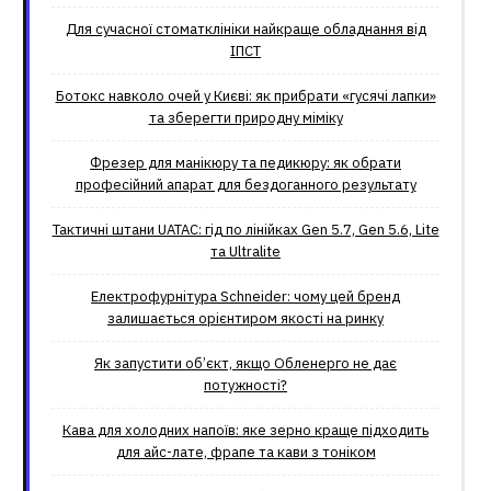
Для сучасної стоматклініки найкраще обладнання від
ІПСТ
Ботокс навколо очей у Києві: як прибрати «гусячі лапки»
та зберегти природну міміку
Фрезер для манікюру та педикюру: як обрати
професійний апарат для бездоганного результату
Тактичні штани UATAC: гід по лінійках Gen 5.7, Gen 5.6, Lite
та Ultralite
Електрофурнітура Schneider: чому цей бренд
залишається орієнтиром якості на ринку
Як запустити об’єкт, якщо Обленерго не дає
потужності?
Кава для холодних напоїв: яке зерно краще підходить
для айс-лате, фрапе та кави з тоніком