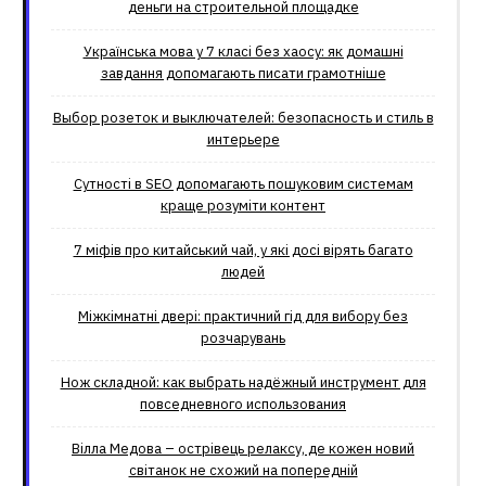
деньги на строительной площадке
Українська мова у 7 класі без хаосу: як домашні
завдання допомагають писати грамотніше
Выбор розеток и выключателей: безопасность и стиль в
интерьере
Сутності в SEO допомагають пошуковим системам
краще розуміти контент
7 міфів про китайський чай, у які досі вірять багато
людей
Міжкімнатні двері: практичний гід для вибору без
розчарувань
Нож складной: как выбрать надёжный инструмент для
повседневного использования
Вілла Медова – острівець релаксу, де кожен новий
світанок не схожий на попередній