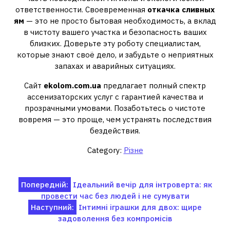
ответственности. Своевременная
откачка сливных
ям
— это не просто бытовая необходимость, а вклад
в чистоту вашего участка и безопасность ваших
близких. Доверьте эту роботу специалистам,
которые знают своё дело, и забудьте о неприятных
запахах и аварийных ситуациях.
Сайт
ekolom.com.ua
предлагает полный спектр
ассенизаторских услуг с гарантией качества и
прозрачными умовами. Позаботьтесь о чистоте
вовремя — это проще, чем устранять последствия
бездействия.
Category:
Різне
Навігація
Попередній:
Ідеальний вечір для інтроверта: як
провести час без людей і не сумувати
записів
Наступний:
Інтимні іграшки для двох: щире
задоволення без компромісів