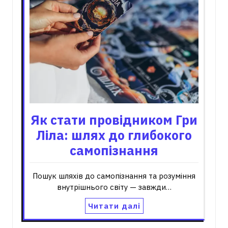
Як стати провідником Гри
Ліла: шлях до глибокого
самопізнання
Пошук шляхів до самопізнання та розуміння
внутрішнього світу — завжди…
Читати далі