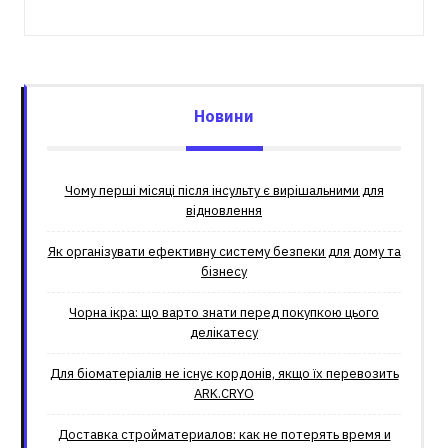
Новини
Чому перші місяці після інсульту є вирішальними для
відновлення
Як організувати ефективну систему безпеки для дому та
бізнесу
Чорна ікра: що варто знати перед покупкою цього
делікатесу
Для біоматеріалів не існує кордонів, якщо їх перевозить
ARK.CRYO
Доставка стройматериалов: как не потерять время и