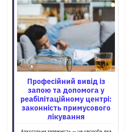
Професійний вивід із
запою та допомога у
реабілітаційному центрі:
законність примусового
лікування
Алкогольна залежність — це хвороба, яка