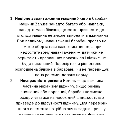
машина Zanussi не віджимає
білизну
Невірне завантаження машини
Якщо в барабані
машини Zanussi занадто багато або, навпаки,
занадто мало білизни, це може призвести до
того, що машина не зможе виконати віджимання.
При великому навантаженні барабан просто не
зможе обертатися належним чином, а при
недостатньому навантаженні — датчики не
отримають правильних показників і віджим не
буде виконаний. Перевірте, чи рівномірно
розподілена білизна в барабані, і чи не перевищує
вона рекомендовану норму.
Несправність ременя
Ремінь — це важлива
частина механізму віджиму. Якщо ремінь
зношений або порваний, барабан не зможе
розкручуватися на необхідній швидкості, що
призведе до відсутності віджиму. Для перевірки
цього елемента потрібно зняти задню кришку
машини та перевірити стан ременя. Якщо він