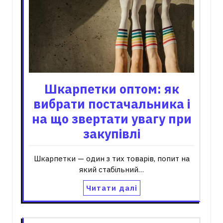
Шкарпетки оптом: як
вибрати постачальника і
на що звертати увагу при
закупівлі
Шкарпетки — один з тих товарів, попит на
який стабільний…
Читати далі