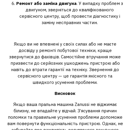
Ремонт або заміна двигуна
. У випадку проблем з
двигуном, зверніться до кваліфікованого
сервісного центру, щоб провести діагностику і
заміну несправних частин.
Коли звертатися до майстра?
Якщо ви не впевнені у своїх силах або не маєте
досвіду у ремонті побутової техніки, краще
звернутися до фахівців. Самостійне втручання може
призвести до серйозних ушкоджень пристрою або
навіть до втрати гарантії на техніку. Звернення до
сервісного центру — це гарантія якісного та
швидкого усунення проблеми.
Висновок
Якщо ваша пральна машина Zanussi не віджимає
білизну, не впадайте у відчай. З’ясування причин
поломки та правильне усунення проблеми допоможе
вам повернути функціональність пристрою. Однак, не
забувайте про важливість регулярного технічного