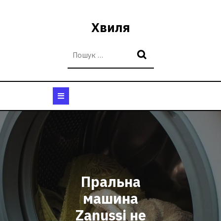
Перейти
до
Хвиля
вмісту
Кнопка
Відкрити
Пральна
машина
Zanussi не