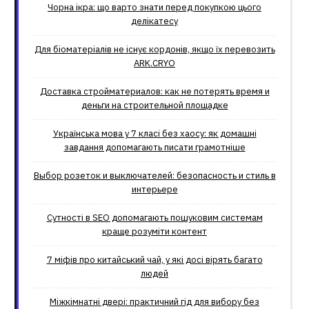
Чорна ікра: що варто знати перед покупкою цього
делікатесу
Для біоматеріалів не існує кордонів, якщо їх перевозить
ARK.CRYO
Доставка стройматериалов: как не потерять время и
деньги на строительной площадке
Українська мова у 7 класі без хаосу: як домашні
завдання допомагають писати грамотніше
Выбор розеток и выключателей: безопасность и стиль в
интерьере
Сутності в SEO допомагають пошуковим системам
краще розуміти контент
7 міфів про китайський чай, у які досі вірять багато
людей
Міжкімнатні двері: практичний гід для вибору без