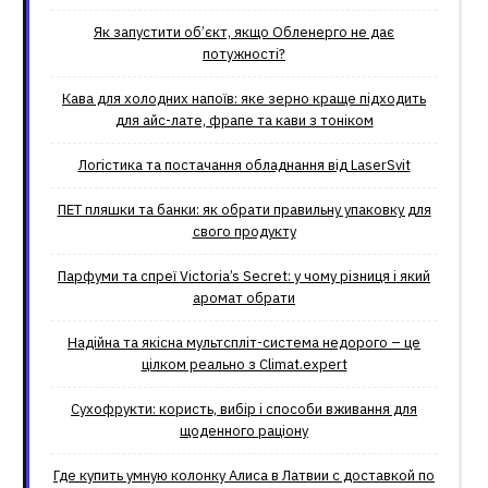
Як запустити об’єкт, якщо Обленерго не дає
потужності?
Кава для холодних напоїв: яке зерно краще підходить
для айс-лате, фрапе та кави з тоніком
Логістика та постачання обладнання від LaserSvit
ПЕТ пляшки та банки: як обрати правильну упаковку для
свого продукту
Парфуми та спреї Victoria’s Secret: у чому різниця і який
аромат обрати
Надійна та якісна мультспліт-система недорого – це
цілком реально з Climat.еxpert
Сухофрукти: користь, вибір і способи вживання для
щоденного раціону
Где купить умную колонку Алиса в Латвии с доставкой по