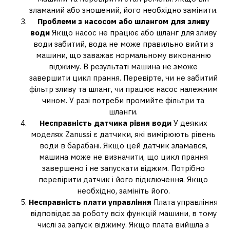
зламаний або зношений, його необхідно замінити.
Проблеми з насосом або шлангом для зливу
води
Якщо насос не працює або шланг для зливу
води забитий, вода не може правильно вийти з
машини, що заважає нормальному виконанню
віджиму. В результаті машина не зможе
завершити цикл прання. Перевірте, чи не забитий
фільтр зливу та шланг, чи працює насос належним
чином. У разі потреби промийте фільтри та
шланги.
Несправність датчика рівня води
У деяких
моделях Zanussi є датчики, які вимірюють рівень
води в барабані. Якщо цей датчик зламався,
машина може не визначити, що цикл прання
завершено і не запускати віджим. Потрібно
перевірити датчик і його підключення. Якщо
необхідно, замініть його.
Несправність плати управління
Плата управління
відповідає за роботу всіх функцій машини, в тому
числі за запуск віджиму. Якщо плата вийшла з