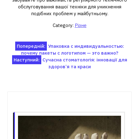
обслуговування вашої техніки для уникнення
подібних проблем у майбутньому.
Category:
Різне
Навігація
Попередній:
Упаковка с индивидуальностью:
почему пакеты с логотипом — это важно?
записів
Наступний:
Сучасна стоматологія: інновації для
здоров’я та краси
Пов'язані записи