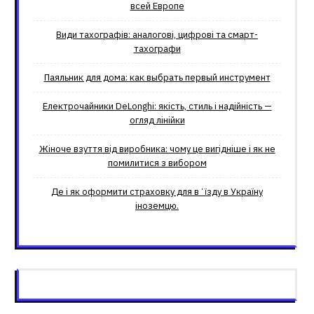
всей Европе
Види тахографів: аналогові, цифрові та смарт-
тахографи
Паяльник для дома: как выбрать первый инструмент
Електрочайники DeLonghi: якість, стиль і надійність —
огляд лінійки
Жіноче взуття від виробника: чому це вигідніше і як не
помилитися з вибором
Де і як оформити страховку для вʼїзду в Україну
іноземцю.