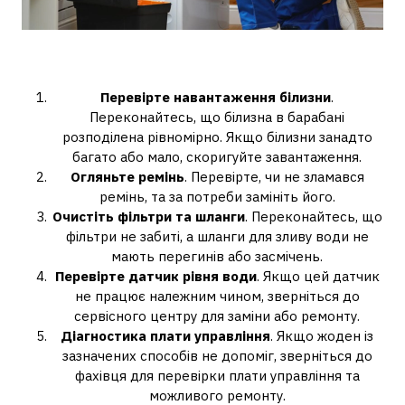
Як усунути проблему?
Перевірте навантаження білизни
.
Переконайтесь, що білизна в барабані
розподілена рівномірно. Якщо білизни занадто
багато або мало, скоригуйте завантаження.
Огляньте ремінь
. Перевірте, чи не зламався
ремінь, та за потреби замініть його.
Очистіть фільтри та шланги
. Переконайтесь, що
фільтри не забиті, а шланги для зливу води не
мають перегинів або засмічень.
Перевірте датчик рівня води
. Якщо цей датчик
не працює належним чином, зверніться до
сервісного центру для заміни або ремонту.
Діагностика плати управління
. Якщо жоден із
зазначених способів не допоміг, зверніться до
фахівця для перевірки плати управління та
можливого ремонту.