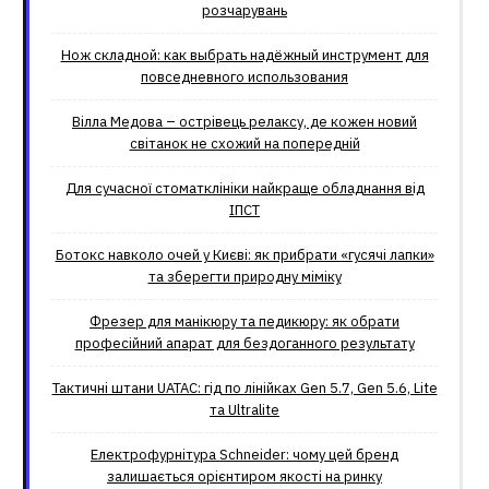
розчарувань
Нож складной: как выбрать надёжный инструмент для
повседневного использования
Вілла Медова – острівець релаксу, де кожен новий
світанок не схожий на попередній
Для сучасної стоматклініки найкраще обладнання від
ІПСТ
Ботокс навколо очей у Києві: як прибрати «гусячі лапки»
та зберегти природну міміку
Фрезер для манікюру та педикюру: як обрати
професійний апарат для бездоганного результату
Тактичні штани UATAC: гід по лінійках Gen 5.7, Gen 5.6, Lite
та Ultralite
Електрофурнітура Schneider: чому цей бренд
залишається орієнтиром якості на ринку