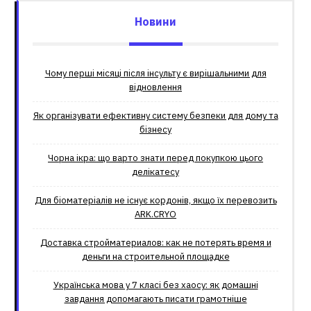
Новини
Чому перші місяці після інсульту є вирішальними для
відновлення
Як організувати ефективну систему безпеки для дому та
бізнесу
Чорна ікра: що варто знати перед покупкою цього
делікатесу
Для біоматеріалів не існує кордонів, якщо їх перевозить
ARK.CRYO
Доставка стройматериалов: как не потерять время и
деньги на строительной площадке
Українська мова у 7 класі без хаосу: як домашні
завдання допомагають писати грамотніше