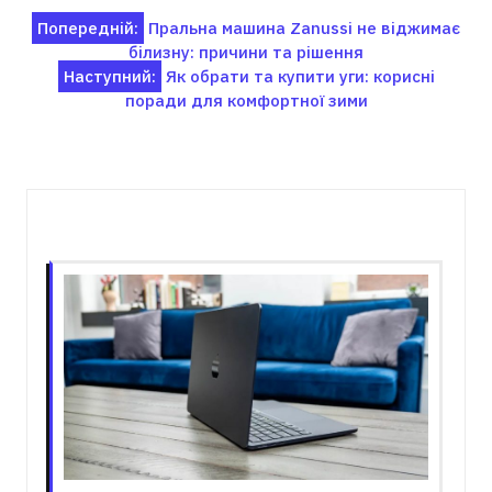
Навігація
Попередній:
Пральна машина Zanussi не віджимає
білизну: причини та рішення
записів
Наступний:
Як обрати та купити уги: корисні
поради для комфортної зими
Пов'язані записи