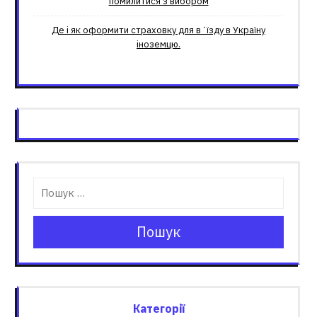
помилитися з вибором
Де і як оформити страховку для вʼїзду в Україну
іноземцю.
Пошук
Категорії