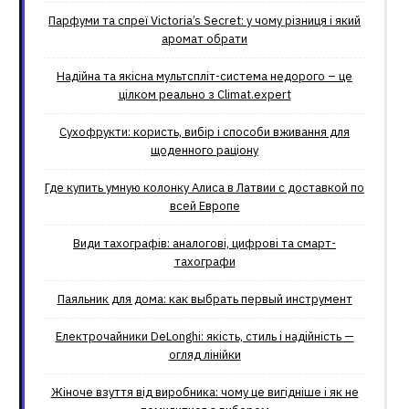
Парфуми та спреї Victoria’s Secret: у чому різниця і який
аромат обрати
Надійна та якісна мультспліт-система недорого – це
цілком реально з Climat.еxpert
Сухофрукти: користь, вибір і способи вживання для
щоденного раціону
Где купить умную колонку Алиса в Латвии с доставкой по
всей Европе
Види тахографів: аналогові, цифрові та смарт-
тахографи
Паяльник для дома: как выбрать первый инструмент
Електрочайники DeLonghi: якість, стиль і надійність —
огляд лінійки
Жіноче взуття від виробника: чому це вигідніше і як не