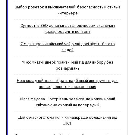
Выбор розеток и выключателей: безопасность и стиль в
интерьере
Сутності в SEO допомагають пошуковим системам
краще розуміти контент
7 міфів про китайський чай, у які досі вірять багато
людей
Міжкімнатні двері: практичний гід для вибору без
розчарувань
Нож складной: как выбрать надёжный инструмент для
повседневного использования
Вілла Медова – острівець релаксу, де кожен новий
світанок не схожий на попередній
Для сучасної стоматклініки найкраще обладнання від
ІПСТ