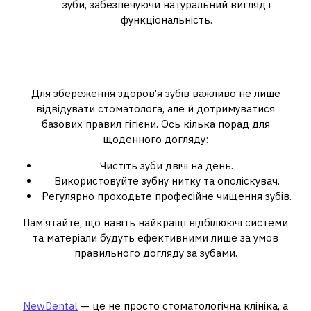
зуби, забезпечуючи натуральний вигляд і
функціональність.
Догляд за зубами: чому це
важливо?
Для збереження здоров’я зубів важливо не лише
відвідувати стоматолога, але й дотримуватися
базових правил гігієни. Ось кілька порад для
щоденного догляду:
Чистіть зуби двічі на день.
Використовуйте зубну нитку та ополіскувач.
Регулярно проходьте професійне чищення зубів.
Пам’ятайте, що навіть найкращі відбілюючі системи
та матеріали будуть ефективними лише за умов
правильного догляду за зубами.
Чому обирають NewDental?
NewDental
— це не просто стоматологічна клініка, а