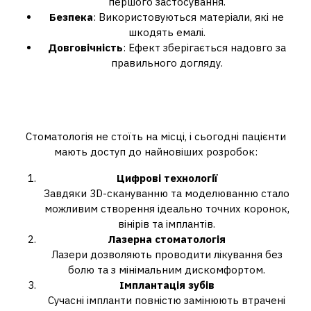
першого застосування.
Безпека
: Використовуються матеріали, які не
шкодять емалі.
Довговічність
: Ефект зберігається надовго за
правильного догляду.
Інноваційні технології в
стоматології
Стоматологія не стоїть на місці, і сьогодні пацієнти
мають доступ до найновіших розробок:
Цифрові технології
Завдяки 3D-скануванню та моделюванню стало
можливим створення ідеально точних коронок,
вінірів та імплантів.
Лазерна стоматологія
Лазери дозволяють проводити лікування без
болю та з мінімальним дискомфортом.
Імплантація зубів
Сучасні імпланти повністю замінюють втрачені