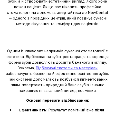
зуби, а й створювати естетичний вигляд, якого хоче
кожен пацієнт. Якщо вас цікавить професійна
стоматологічна допомога, звертайтеся до NewDental
— одного з провідних центрів, який поєднує сучасні
методи лікування та комфорт для пацієнтів.
Естетична стоматологія: краса
та здоров’я посмішки
Одним із ключових напрямків сучасної стоматології є
естетика. Відбілювання зубів, реставрація та корекція
форми зубів дозволяють досягти бажаного вигляду.
Зокрема,
Відбілюючі системи та матеріали
забезпечують безпечне й ефективне освітлення зубів.
Такі системи допомагають позбутися пігментованих
плям, повертають природний блиск зубів і значно
покращують загальний вигляд посмішки.
Основні переваги відбілювання:
Ефективність
: Результат помітний вже після