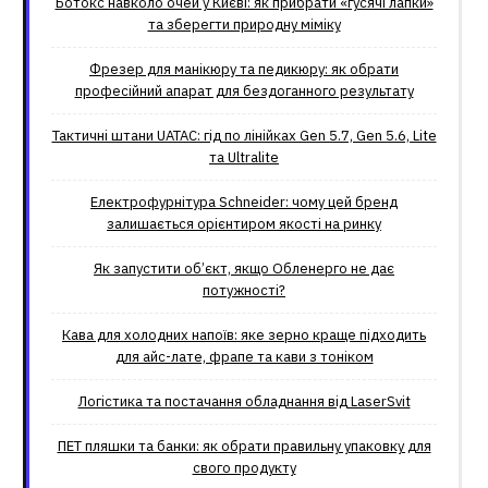
Ботокс навколо очей у Києві: як прибрати «гусячі лапки»
та зберегти природну міміку
Фрезер для манікюру та педикюру: як обрати
професійний апарат для бездоганного результату
Тактичні штани UATAC: гід по лінійках Gen 5.7, Gen 5.6, Lite
та Ultralite
Електрофурнітура Schneider: чому цей бренд
залишається орієнтиром якості на ринку
Як запустити об’єкт, якщо Обленерго не дає
потужності?
Кава для холодних напоїв: яке зерно краще підходить
для айс-лате, фрапе та кави з тоніком
Логістика та постачання обладнання від LaserSvit
ПЕТ пляшки та банки: як обрати правильну упаковку для
свого продукту