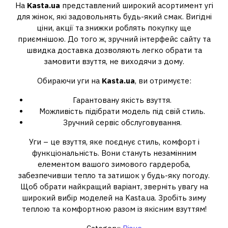
На
Kasta.ua
представлений широкий асортимент угі
для жінок, які задовольнять будь-який смак. Вигідні
ціни, акції та знижки роблять покупку ще
приємнішою. До того ж, зручний інтерфейс сайту та
швидка доставка дозволяють легко обрати та
замовити взуття, не виходячи з дому.
Обираючи уги на
Kasta.ua
, ви отримуєте:
Гарантовану якість взуття.
Можливість підібрати модель під свій стиль.
Зручний сервіс обслуговування.
Уги – це взуття, яке поєднує стиль, комфорт і
функціональність. Вони стануть незамінним
елементом вашого зимового гардероба,
забезпечивши тепло та затишок у будь-яку погоду.
Щоб обрати найкращий варіант, зверніть увагу на
широкий вибір моделей на Kasta.ua. Зробіть зиму
теплою та комфортною разом із якісним взуттям!