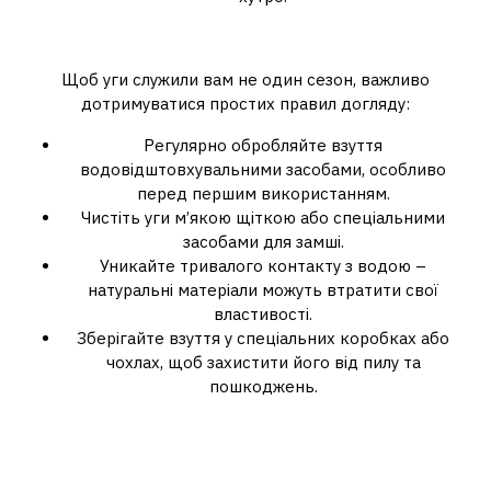
Як доглядати за угі?
Щоб уги служили вам не один сезон, важливо
дотримуватися простих правил догляду:
Регулярно обробляйте взуття
водовідштовхувальними засобами, особливо
перед першим використанням.
Чистіть уги м’якою щіткою або спеціальними
засобами для замші.
Уникайте тривалого контакту з водою –
натуральні матеріали можуть втратити свої
властивості.
Зберігайте взуття у спеціальних коробках або
чохлах, щоб захистити його від пилу та
пошкоджень.
Чому варто купувати уги саме
на Kasta.ua?