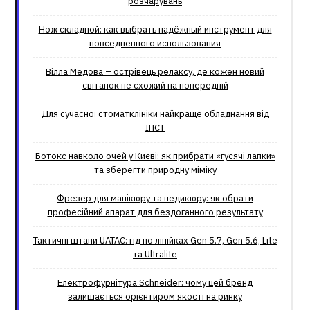
розчарувань
Нож складной: как выбрать надёжный инструмент для
повседневного использования
Вілла Медова – острівець релаксу, де кожен новий
світанок не схожий на попередній
Для сучасної стоматклініки найкраще обладнання від
ІПСТ
Ботокс навколо очей у Києві: як прибрати «гусячі лапки»
та зберегти природну міміку
Фрезер для манікюру та педикюру: як обрати
професійний апарат для бездоганного результату
Тактичні штани UATAC: гід по лінійках Gen 5.7, Gen 5.6, Lite
та Ultralite
Електрофурнітура Schneider: чому цей бренд
залишається орієнтиром якості на ринку