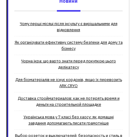
Новини
Чому перші місяці після інсульту є вирішальними для
відновлення
Як організувати ефективну систему безпеки для дому та
бізнесу
Чорна ікра: що варто знати перед покупкою цього
делікатесу
Для біоматеріалів не існує кордонів, якщо їх перевозить
ARK.CRYO
Доставка стройматериалов: как не потерять время и
деньги на строительной площадке
Українська мова у 7 класі без хаосу: як домашні
завдання допомагають писати грамотніше
Выбор розеток и выключателей: безопасность и стиль в