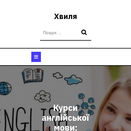
Перейти
до
Хвиля
вмісту
Кнопка
Відкрити
Курси
англійської
мови: