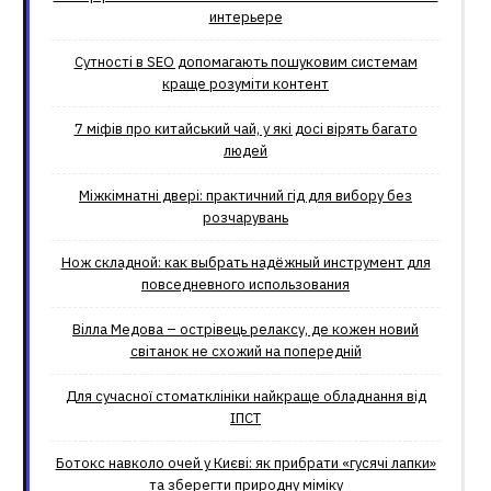
интерьере
Сутності в SEO допомагають пошуковим системам
краще розуміти контент
7 міфів про китайський чай, у які досі вірять багато
людей
Міжкімнатні двері: практичний гід для вибору без
розчарувань
Нож складной: как выбрать надёжный инструмент для
повседневного использования
Вілла Медова – острівець релаксу, де кожен новий
світанок не схожий на попередній
Для сучасної стоматклініки найкраще обладнання від
ІПСТ
Ботокс навколо очей у Києві: як прибрати «гусячі лапки»
та зберегти природну міміку