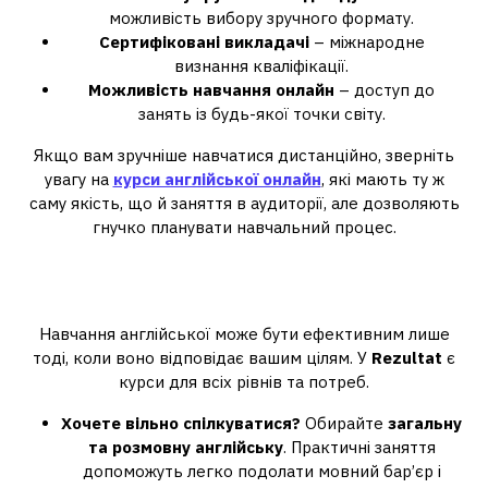
можливість вибору зручного формату.
Сертифіковані викладачі
– міжнародне
визнання кваліфікації.
Можливість навчання онлайн
– доступ до
занять із будь-якої точки світу.
Якщо вам зручніше навчатися дистанційно, зверніть
увагу на
курси англійської онлайн
, які мають ту ж
саму якість, що й заняття в аудиторії, але дозволяють
гнучко планувати навчальний процес.
Вибір курсів: знайдіть ідеальний
формат навчання
Навчання англійської може бути ефективним лише
тоді, коли воно відповідає вашим цілям. У
Rezultat
є
курси для всіх рівнів та потреб.
Хочете вільно спілкуватися?
Обирайте
загальну
та розмовну англійську
. Практичні заняття
допоможуть легко подолати мовний бар’єр і