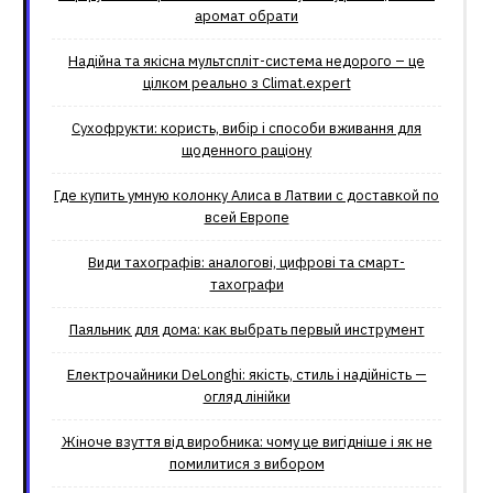
аромат обрати
Надійна та якісна мультспліт-система недорого – це
цілком реально з Climat.еxpert
Сухофрукти: користь, вибір і способи вживання для
щоденного раціону
Где купить умную колонку Алиса в Латвии с доставкой по
всей Европе
Види тахографів: аналогові, цифрові та смарт-
тахографи
Паяльник для дома: как выбрать первый инструмент
Електрочайники DeLonghi: якість, стиль і надійність —
огляд лінійки
Жіноче взуття від виробника: чому це вигідніше і як не
помилитися з вибором