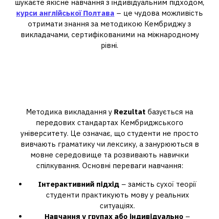
шукаєте якісне навчання з індивідуальним підходом,
курси англійської Полтава
– це чудова можливість
отримати знання за методикою Кембриджу з
викладачами, сертифікованими на міжнародному
рівні.
Чому варто обрати курси
англійської у Полтаві та
онлайн?
Методика викладання у
Rezultat
базується на
передових стандартах Кембриджського
університету. Це означає, що студенти не просто
вивчають граматику чи лексику, а занурюються в
мовне середовище та розвивають навички
спілкування. Основні переваги навчання:
Інтерактивний підхід
– замість сухої теорії
студенти практикують мову у реальних
ситуаціях.
Навчання у групах або індивідуально
–