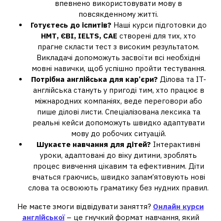
впевнено використовувати мову в
повсякденному житті.
Готуєтесь до іспитів?
Наші курси підготовки до
НМТ, ЄВІ, IELTS, CAE
створені для тих, хто
прагне скласти тест з високим результатом.
Викладачі допоможуть засвоїти всі необхідні
мовні навички, щоб успішно пройти тестування.
Потрібна англійська для кар’єри?
Ділова та IT-
англійська стануть у пригоді тим, хто працює в
міжнародних компаніях, веде переговори або
пише ділові листи. Спеціалізована лексика та
реальні кейси допоможуть швидко адаптувати
мову до робочих ситуацій.
Шукаєте навчання для дітей?
Інтерактивні
уроки, адаптовані до віку дитини, зроблять
процес вивчення цікавим та ефективним. Діти
вчаться граючись, швидко запам’ятовують нові
слова та освоюють граматику без нудних правил.
Не маєте змоги відвідувати заняття?
Онлайн курси
англійської
– це гнучкий формат навчання, який