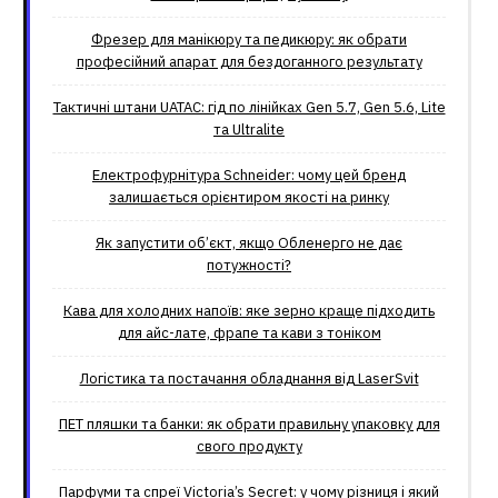
Фрезер для манікюру та педикюру: як обрати
професійний апарат для бездоганного результату
Тактичні штани UATAC: гід по лінійках Gen 5.7, Gen 5.6, Lite
та Ultralite
Електрофурнітура Schneider: чому цей бренд
залишається орієнтиром якості на ринку
Як запустити об’єкт, якщо Обленерго не дає
потужності?
Кава для холодних напоїв: яке зерно краще підходить
для айс-лате, фрапе та кави з тоніком
Логістика та постачання обладнання від LaserSvit
ПЕТ пляшки та банки: як обрати правильну упаковку для
свого продукту
Парфуми та спреї Victoria’s Secret: у чому різниця і який