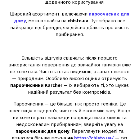
щоденного користування.
Широкий асортимент, включаючи
пароочисник для
дому
, можна знайти на
chisto.ua
. Тут зібрано все
найкраще від брендів, які дійсно дбають про якість
прибирання.
Що кажуть користувачі
Більшість відгуків свідчать: після першого
використання повернення до звичайної ганчірки вже
не хочеться. Чистота стає видимою, а запах свіжості
— природним. Особливо високі оцінки отримують
пароочисники Karcher
— їх вибирають ті, хто шукає
надійний результат без компромісів.
Пароочисник — це більше, ніж просто техніка. Це
інвестиція в здоров’я, чистоту й економію часу. Якщо
ви хочете раз і назавжди попрощатися з хімією та
недосконалим прибиранням, зверніть увагу на
пароочисник для дому
. Переглянути моделі та
дізнатися більше можна
на
https://chisto.ua/
— тут