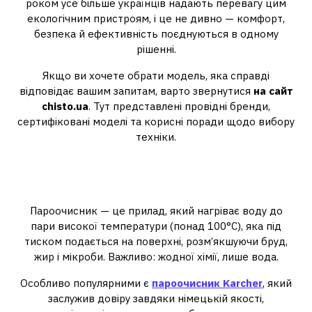
роком усе більше українців надають перевагу цим
екологічним пристроям, і це не дивно — комфорт,
безпека й ефективність поєднуються в одному
рішенні.
Якщо ви хочете обрати модель, яка справді
відповідає вашим запитам, варто звернутися
на сайт
chisto.ua
. Тут представлені провідні бренди,
сертифіковані моделі та корисні поради щодо вибору
техніки.
Як працює пароочисник і чим
він відрізняється
Пароочисник — це прилад, який нагріває воду до
пари високої температури (понад 100°C), яка під
тиском подається на поверхні, розм’якшуючи бруд,
жир і мікроби. Важливо: жодної хімії, лише вода.
Особливо популярними є
пароочисник Karcher
, який
заслужив довіру завдяки німецькій якості,