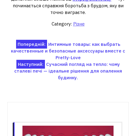
починається справжня боротьба з брудом, яку ви
точно виграєте.
Category:
Різне
Навігація
Попередній:
Интимные товары: как выбрать
качественные и безопасные аксессуары вместе с
записів
Pretty-Love
Наступний:
Сучасний погляд на тепло: чому
сталеві печі — ідеальне рішення для опалення
будинку.
Пов'язані записи