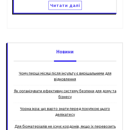
Читати далі
Новини
Чому перші місяці після інсульту є вирішальними для
відновлення
Як організувати ефективну систему безпеки для дому та
бізнесу
Чорна ікра: що варто знати перед покупкою цього
делікатесу
Для біоматеріалів не існує кордонів, якщо їх перевозить