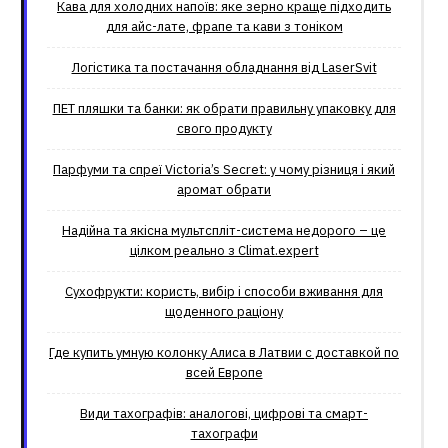
Кава для холодних напоїв: яке зерно краще підходить
для айс-лате, фрапе та кави з тоніком
Логістика та постачання обладнання від LaserSvit
ПЕТ пляшки та банки: як обрати правильну упаковку для
свого продукту
Парфуми та спреї Victoria’s Secret: у чому різниця і який
аромат обрати
Надійна та якісна мультспліт-система недорого – це
цілком реально з Climat.еxpert
Сухофрукти: користь, вибір і способи вживання для
щоденного раціону
Где купить умную колонку Алиса в Латвии с доставкой по
всей Европе
Види тахографів: аналогові, цифрові та смарт-
тахографи