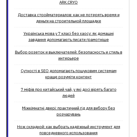
ARK.CRYO
Доставка стройматериалов: как не потерять время и
деньги на строительной площадке
Українська мова у 7 класі без хаосу: як домашні
завдання допомагають писати грамотніше
Выбор розеток и выключателей: безопасность и стиль в
интерьере
Сутності в SEO допомагають пошуковим системам
краще розуміти контент
7 міфів про китайський чай, у які досі вірять багато
людей
Міжкімнатні двері: практичний гід для вибору без
розчарувань
Нож складной: как выбрать надёжный инструмент для
повседневного использования