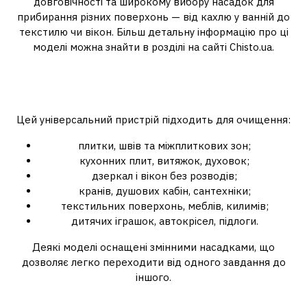
довговічності та широкому вибору насадок для
прибирання різних поверхонь — від кахлю у ванній до
текстилю чи вікон. Більш детальну інформацію про ці
моделі можна знайти в розділі на сайті Chisto.ua.
Що можна чистити
пароочисником
Цей універсальний пристрій підходить для очищення:
плитки, швів та міжплиткових зон;
кухонних плит, витяжок, духовок;
дзеркал і вікон без розводів;
кранів, душових кабін, сантехніки;
текстильних поверхонь, меблів, килимів;
дитячих іграшок, автокрісел, підлоги.
Деякі моделі оснащені змінними насадками, що
дозволяє легко переходити від одного завдання до
іншого.
Кому підійде пароочисник