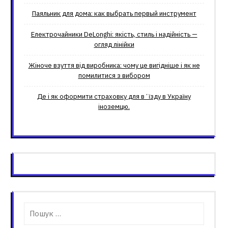
Паяльник для дома: как выбрать первый инструмент
Електрочайники DeLonghi: якість, стиль і надійність —
огляд лінійки
Жіноче взуття від виробника: чому це вигідніше і як не
помилитися з вибором
Де і як оформити страховку для вʼїзду в Україну
іноземцю.