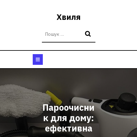
Перейти
до
Хвиля
вмісту
Кнопка
Відкрити
Пароочисни
к для дому:
ефективна