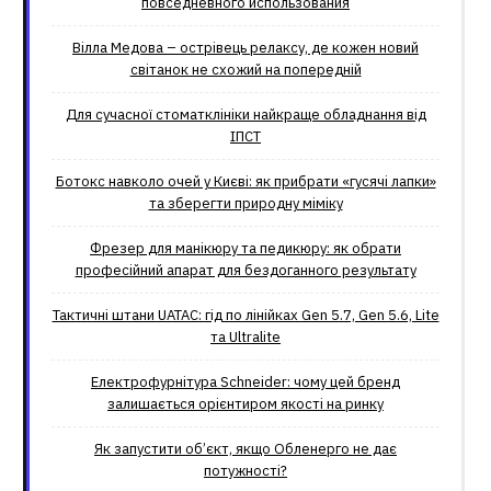
повседневного использования
Вілла Медова – острівець релаксу, де кожен новий
світанок не схожий на попередній
Для сучасної стоматклініки найкраще обладнання від
ІПСТ
Ботокс навколо очей у Києві: як прибрати «гусячі лапки»
та зберегти природну міміку
Фрезер для манікюру та педикюру: як обрати
професійний апарат для бездоганного результату
Тактичні штани UATAC: гід по лінійках Gen 5.7, Gen 5.6, Lite
та Ultralite
Електрофурнітура Schneider: чому цей бренд
залишається орієнтиром якості на ринку
Як запустити об’єкт, якщо Обленерго не дає
потужності?