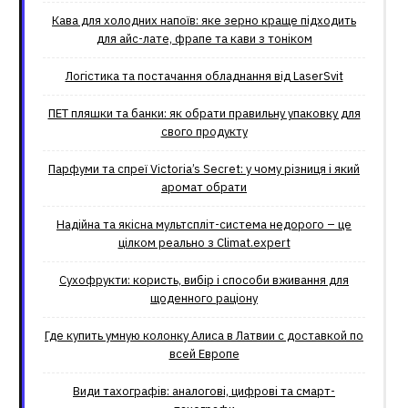
Кава для холодних напоїв: яке зерно краще підходить
для айс-лате, фрапе та кави з тоніком
Логістика та постачання обладнання від LaserSvit
ПЕТ пляшки та банки: як обрати правильну упаковку для
свого продукту
Парфуми та спреї Victoria’s Secret: у чому різниця і який
аромат обрати
Надійна та якісна мультспліт-система недорого – це
цілком реально з Climat.еxpert
Сухофрукти: користь, вибір і способи вживання для
щоденного раціону
Где купить умную колонку Алиса в Латвии с доставкой по
всей Европе
Види тахографів: аналогові, цифрові та смарт-