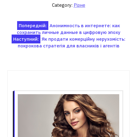
Category:
Різне
Навігація
Попередній:
Анонимность в интернете: как
сохранить личные данные в цифровую эпоху
записів
Наступний:
Як продати комерційну нерухомість:
покрокова стратегія для власників і агентів
Пов'язані записи