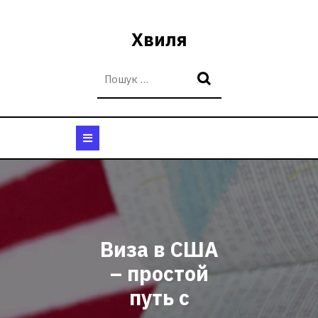
Перейти
до
Хвиля
вмісту
Кнопка
Відкрити
Виза в США
– простой
путь с