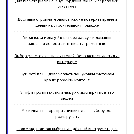
Для біоматеріалів не існує кордонів, якщо їх перевозить
ARK.CRYO
Доставка стройматериалов: как не потерять время и
деньги на строительной площадке
Українська мова у 7 класі без хаосу: як домашні
завдання допомагають писати грамотніше
Выбор розеток и выключателей: безопасность и стиль в
интерьере
Сутності в SEO допомагають пошуковим системам
краще розуміти контент
7 міфів про китайський чай, у які досі вірять багато
людей
Міжкімнатні двері: практичний гід для вибору без
розчарувань
Нож складной: как выбрать надёжный инструмент для