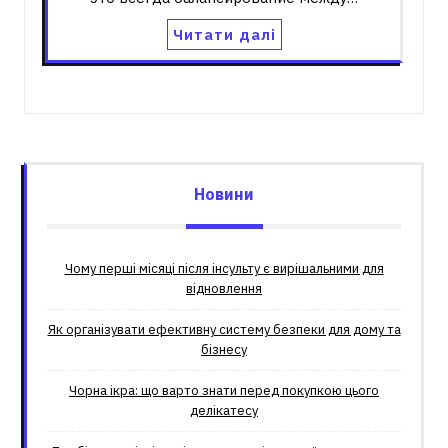
Читати далі
Новини
Чому перші місяці після інсульту є вирішальними для
відновлення
Як організувати ефективну систему безпеки для дому та
бізнесу
Чорна ікра: що варто знати перед покупкою цього
делікатесу