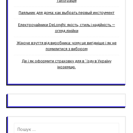
тахографи
Паяльник для дома: как выбрать первый инструмент
Електрочайники DeLonghi: якість, стиль і надійність —
огляд лінійки
Жіноче взуття від виробника: чому це вигідніше і як не
помилитися з вибором
Де і як оформити страховку для вʼїзду в Україну
іноземцю.