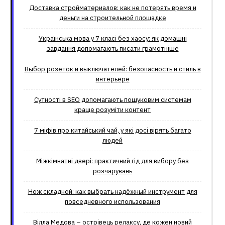
Доставка стройматериалов: как не потерять время и
деньги на строительной площадке
Українська мова у 7 класі без хаосу: як домашні
завдання допомагають писати грамотніше
Выбор розеток и выключателей: безопасность и стиль в
интерьере
Сутності в SEO допомагають пошуковим системам
краще розуміти контент
7 міфів про китайський чай, у які досі вірять багато
людей
Міжкімнатні двері: практичний гід для вибору без
розчарувань
Нож складной: как выбрать надёжный инструмент для
повседневного использования
Вілла Медова – острівець релаксу, де кожен новий