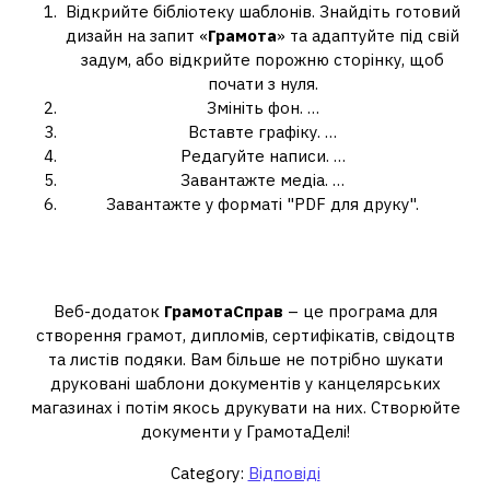
Відкрийте бібліотеку шаблонів. Знайдіть готовий
дизайн на запит «
Грамота
» та адаптуйте під свій
задум, або відкрийте порожню сторінку, щоб
почати з нуля.
Змініть фон. …
Вставте графіку. …
Редагуйте написи. …
Завантажте медіа. …
Завантажте у форматі "PDF для друку".
Який додаток можна зробити
грамоту?
Веб-додаток
ГрамотаСправ
– це програма для
створення грамот, дипломів, сертифікатів, свідоцтв
та листів подяки. Вам більше не потрібно шукати
друковані шаблони документів у канцелярських
магазинах і потім якось друкувати на них. Створюйте
документи у ГрамотаДелі!
Category:
Відповіді