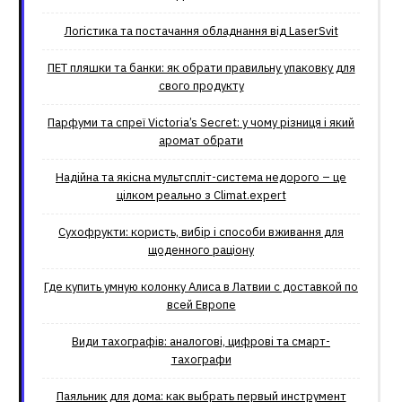
Логістика та постачання обладнання від LaserSvit
ПЕТ пляшки та банки: як обрати правильну упаковку для
свого продукту
Парфуми та спреї Victoria’s Secret: у чому різниця і який
аромат обрати
Надійна та якісна мультспліт-система недорого – це
цілком реально з Climat.еxpert
Сухофрукти: користь, вибір і способи вживання для
щоденного раціону
Где купить умную колонку Алиса в Латвии с доставкой по
всей Европе
Види тахографів: аналогові, цифрові та смарт-
тахографи
Паяльник для дома: как выбрать первый инструмент