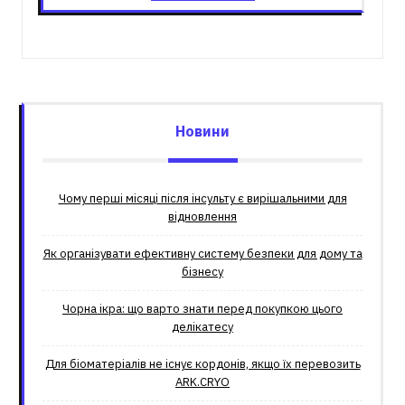
Новини
Чому перші місяці після інсульту є вирішальними для
відновлення
Як організувати ефективну систему безпеки для дому та
бізнесу
Чорна ікра: що варто знати перед покупкою цього
делікатесу
Для біоматеріалів не існує кордонів, якщо їх перевозить
ARK.CRYO