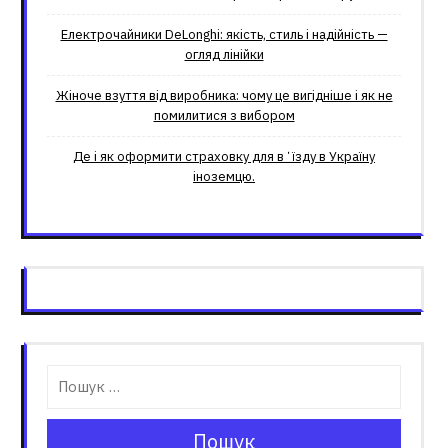
Електрочайники DeLonghi: якість, стиль і надійність —
огляд лінійки
Жіноче взуття від виробника: чому це вигідніше і як не
помилитися з вибором
Де і як оформити страховку для вʼїзду в Україну
іноземцю.
Пошук