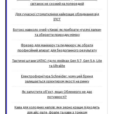
світанок не схожий на попередній
Для сучасної стоматклініки найкраще обладнання від
ІПСТ
Ботокс навколо очей у Києві: як прибрати «гусячі лапки»
та зберегти природну міміку
Фрезер для манікюру та педикюру: як обрати
професійний апарат для бездоганного результату
Тактичні штани UATAC: гід по лінійках Gen 5.7, Gen 5.6, Lite
та Ultralite
Електрофурнітура Schneider: чому цей бренд
залишається орієнтиром якості на ринку
Як запустити об’єкт, якщо Обленерго не дає
потужності?
Кава для холодних напоїв: яке зерно краще підходить
для айс-лате, фрапе та кави з тоніком