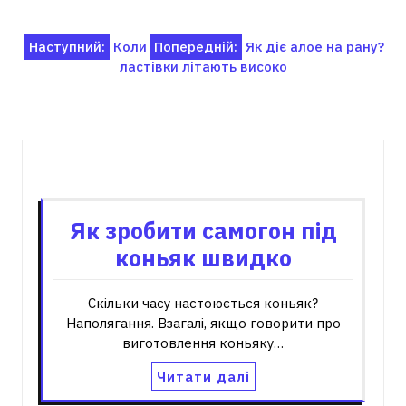
Навігація
Наступний:
Коли
Попередній:
Як діє алое на рану?
ластівки літають високо
записів
Пов'язані записи
Як зробити самогон під
коньяк швидко
Скільки часу настоюється коньяк?
Наполягання. Взагалі, якщо говорити про
виготовлення коньяку…
Читати далі