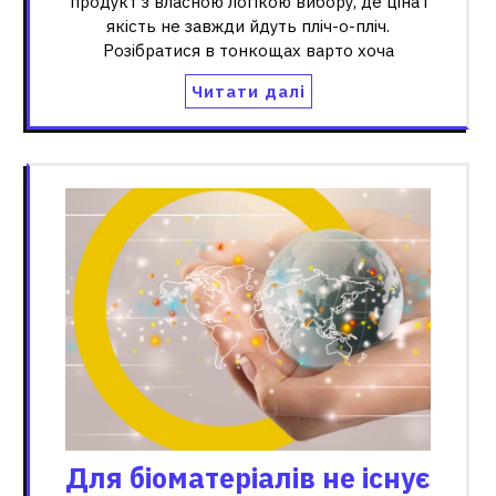
продукт з власною логікою вибору, де ціна і
якість не завжди йдуть пліч-о-пліч.
Розібратися в тонкощах варто хоча
Читати далі
Для біоматеріалів не існує