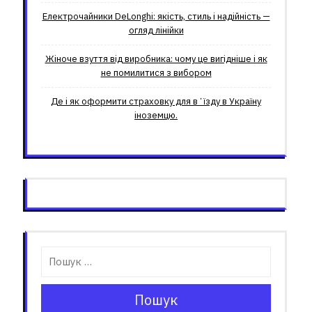
Електрочайники DeLonghi: якість, стиль і надійність —
огляд лінійки
Жіноче взуття від виробника: чому це вигідніше і як
не помилитися з вибором
Де і як оформити страховку для вʼїзду в Україну
іноземцю.
Пошук