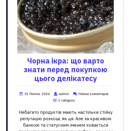
Чорна ікра: що варто
знати перед покупкою
цього делікатесу
31 Липня, 2026
admin
Немає коментарів
1 category
Небагато продуктів мають настільки стійку
репутацію розкоші, як ця. Але за красивою
банкою та статусним іменем ховається