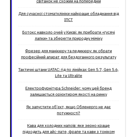
світанок не схожий на попередній
Для сучасної стоматклініки найкраще обладнання від
ІПСТ
Ботокс навколо очей у Києві: як прибрати «гусячі
лапки» та зберегти природну міміку
Фрезер для манікюру та педикюру: як обрати
професійний апарат для бездоганного результату
Тактичні штани UATAC: гід по лінійках Gen 5.7, Gen 5.6,
Lite та Ultralite
Електрофурнітура Schneider: чому цей бренд
залишається орієнтиром якості на ринку
Як запустити об’єкт, якщо Обленерго не дає
потужності?
Кава для холодних напоїв: яке зерно краще
підходить для айс-лате, фрапе та кави з тоніком