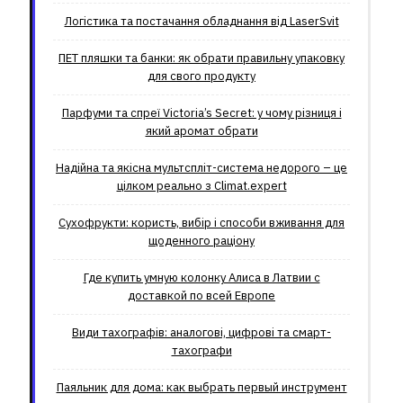
Логістика та постачання обладнання від LaserSvit
ПЕТ пляшки та банки: як обрати правильну упаковку
для свого продукту
Парфуми та спреї Victoria’s Secret: у чому різниця і
який аромат обрати
Надійна та якісна мультспліт-система недорого – це
цілком реально з Climat.еxpert
Сухофрукти: користь, вибір і способи вживання для
щоденного раціону
Где купить умную колонку Алиса в Латвии с
доставкой по всей Европе
Види тахографів: аналогові, цифрові та смарт-
тахографи
Паяльник для дома: как выбрать первый инструмент