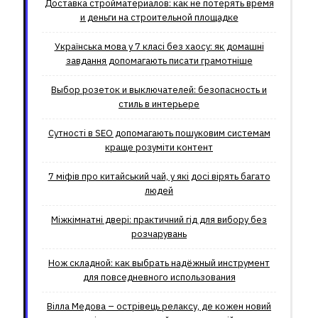
Доставка стройматериалов: как не потерять время
и деньги на строительной площадке
Українська мова у 7 класі без хаосу: як домашні
завдання допомагають писати грамотніше
Выбор розеток и выключателей: безопасность и
стиль в интерьере
Сутності в SEO допомагають пошуковим системам
краще розуміти контент
7 міфів про китайський чай, у які досі вірять багато
людей
Міжкімнатні двері: практичний гід для вибору без
розчарувань
Нож складной: как выбрать надёжный инструмент
для повседневного использования
Вілла Медова – острівець релаксу, де кожен новий