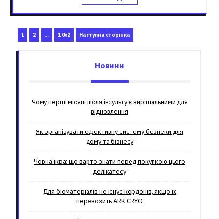
Пагінація
Сторінка
Сторінка
Сторінка
1
2
…
1 062
Наступна сторінка
записів
Новини
Чому перші місяці після інсульту є вирішальними для
відновлення
Як організувати ефективну систему безпеки для
дому та бізнесу
Чорна ікра: що варто знати перед покупкою цього
делікатесу
Для біоматеріалів не існує кордонів, якщо їх
перевозить ARK.CRYO