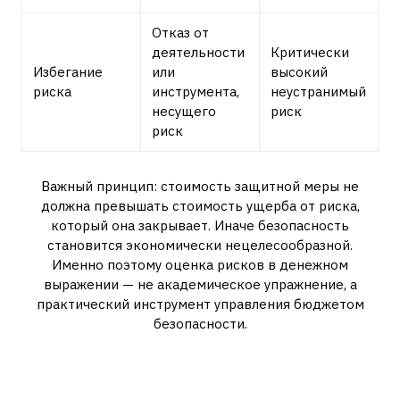
Отказ от
деятельности
Критически
Избегание
или
высокий
риска
инструмента,
неустранимый
несущего
риск
риск
Важный принцип: стоимость защитной меры не
должна превышать стоимость ущерба от риска,
который она закрывает. Иначе безопасность
становится экономически нецелесообразной.
Именно поэтому оценка рисков в денежном
выражении — не академическое упражнение, а
практический инструмент управления бюджетом
безопасности.
Мониторинг и пересмотр:
почему это не финал, а