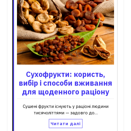
Сухофрукти: користь,
вибір і способи вживання
для щоденного раціону
Сушені фрукти існують у раціоні людини
тисячоліттями — задовго до…
Читати далі