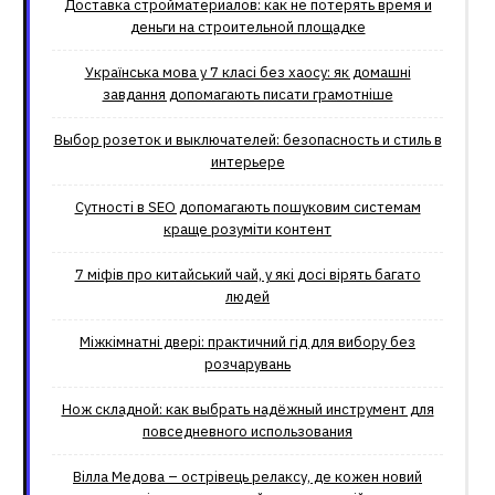
Доставка стройматериалов: как не потерять время и
деньги на строительной площадке
Українська мова у 7 класі без хаосу: як домашні
завдання допомагають писати грамотніше
Выбор розеток и выключателей: безопасность и стиль в
интерьере
Сутності в SEO допомагають пошуковим системам
краще розуміти контент
7 міфів про китайський чай, у які досі вірять багато
людей
Міжкімнатні двері: практичний гід для вибору без
розчарувань
Нож складной: как выбрать надёжный инструмент для
повседневного использования
Вілла Медова – острівець релаксу, де кожен новий