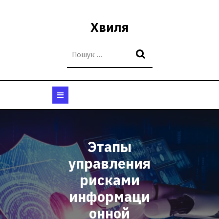
Перейти
до
Хвиля
вмісту
Кнопка
Відкрити
Этапы
управления
рисками
информаци
онной