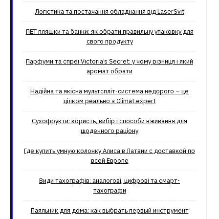
Логістика та постачання обладнання від LaserSvit
ПЕТ пляшки та банки: як обрати правильну упаковку для
свого продукту
Парфуми та спреї Victoria’s Secret: у чому різниця і який
аромат обрати
Надійна та якісна мультспліт-система недорого – це
цілком реально з Climat.еxpert
Сухофрукти: користь, вибір і способи вживання для
щоденного раціону
Где купить умную колонку Алиса в Латвии с доставкой по
всей Европе
Види тахографів: аналогові, цифрові та смарт-
тахографи
Паяльник для дома: как выбрать первый инструмент