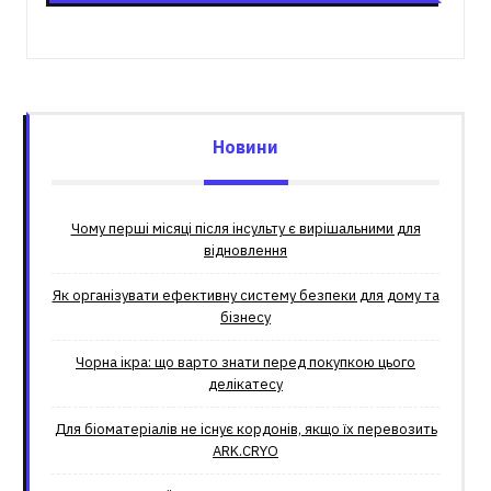
Новини
Чому перші місяці після інсульту є вирішальними для
відновлення
Як організувати ефективну систему безпеки для дому та
бізнесу
Чорна ікра: що варто знати перед покупкою цього
делікатесу
Для біоматеріалів не існує кордонів, якщо їх перевозить
ARK.CRYO