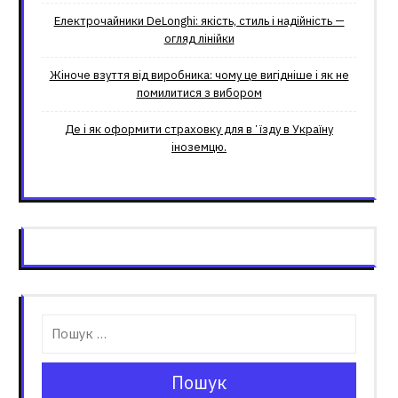
Електрочайники DeLonghi: якість, стиль і надійність —
огляд лінійки
Жіноче взуття від виробника: чому це вигідніше і як не
помилитися з вибором
Де і як оформити страховку для вʼїзду в Україну
іноземцю.
Пошук