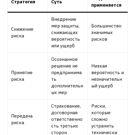
Стратегия
Суть
применяется
Внедрение
мер защиты,
Большинство
Снижение
снижающих
значимых
риска
вероятность
рисков
или ущерб
Осознанное
решение не
Низкая
Принятие
предпринима
вероятность и
риска
ть
незначительн
дополнительн
ый ущерб
ых мер
Страхование,
Риски,
договорная
которые
Передача
ответственно
сложно
риска
сть третьих
устранить
сторон
технически