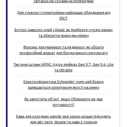
світанок не схожий на попередній
Для сучасної стоматклініки найкраще обладнання від
ІПСТ
Ботокс навколо очей у Києві: як прибрати «гусячі лапки»
та зберегти природну міміку
Фрезер для манікюру та педикюру: як обрати
професійний апарат для бездоганного результату
Тактичні штани UATAC: гід по лінійках Gen 5.7, Gen 5.6, Lite
та Ultralite
Електрофурнітура Schneider: чому цей бренд
залишається орієнтиром якості на ринку
Як запустити об’єкт, якщо Обленерго не дає
потужності?
Кава для холодних напоїв: яке зерно краще підходить
для айс-лате, фрапе та кави з тоніком