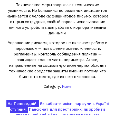
Технические меры закрывают технические
уязвимости. Но большинство реальных инцидентов
начинается с человека: фишинговое письмо, которое
открыл сотрудник, слабый пароль, использование
личного устройства для работы с корпоративными
данными.
Управление рисками, которое не включает работу с
персоналом — повышение осведомлённости,
регламенты, контроль соблюдения политик —
защищает только часть периметра. Атаки,
направленные на социальную инженерию, обходят
технические средства защиты именно потому, что
бьют в то место, где их нет: в человека.
Category:
Різне
Навігація
На
Попередній:
Як вибрати якісні парфуми в Україні
ступний:
Пансіонат для престарілих: як зробити
записів
правильний вибір і не шкодувати про нього