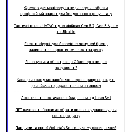
Фрезер для манікюру та педикюру: як обрати
професійний апарат для бездоганного результату
Тактичні штани UATAC: гід по лінійках Gen 5.7, Gen 5.6, Lite
та Ultralite
Електрофурнітура Schneider: чому цей бренд
залишається орієнтиром якості на ринку
Як запустити об’єкт, якщо Обленерго не дає
потужності?
Кава для холодних напоїв: яке зерно краще підходить
для айс-лате, фрапе та кави з тоніком
Логістика та постачання обладнання від LaserSvit
ПЕТ пляшки та банки: як обрати правильну упаковку для
свого продукту
Парфуми та спреї Victoria’s Secret: у чому різниця і який