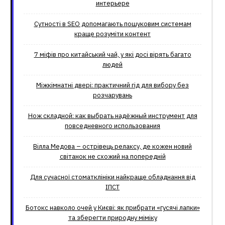
интерьере
Сутності в SEO допомагають пошуковим системам
краще розуміти контент
7 міфів про китайський чай, у які досі вірять багато
людей
Міжкімнатні двері: практичний гід для вибору без
розчарувань
Нож складной: как выбрать надёжный инструмент для
повседневного использования
Вілла Медова – острівець релаксу, де кожен новий
світанок не схожий на попередній
Для сучасної стоматклініки найкраще обладнання від
ІПСТ
Ботокс навколо очей у Києві: як прибрати «гусячі лапки»
та зберегти природну міміку