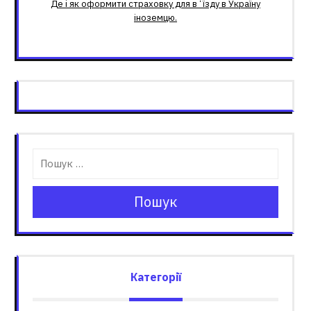
Де і як оформити страховку для вʼїзду в Україну
іноземцю.
Пошук
Категорії