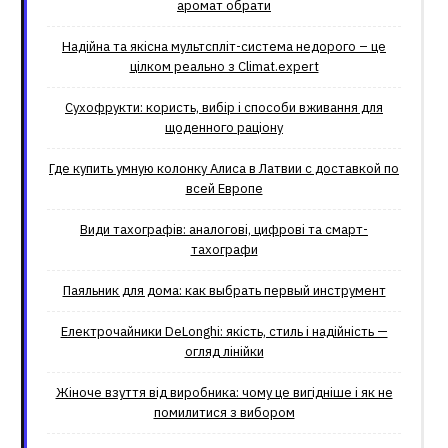
аромат обрати
Надійна та якісна мультспліт-система недорого – це
цілком реально з Climat.еxpert
Сухофрукти: користь, вибір і способи вживання для
щоденного раціону
Где купить умную колонку Алиса в Латвии с доставкой по
всей Европе
Види тахографів: аналогові, цифрові та смарт-
тахографи
Паяльник для дома: как выбрать первый инструмент
Електрочайники DeLonghi: якість, стиль і надійність —
огляд лінійки
Жіноче взуття від виробника: чому це вигідніше і як не
помилитися з вибором