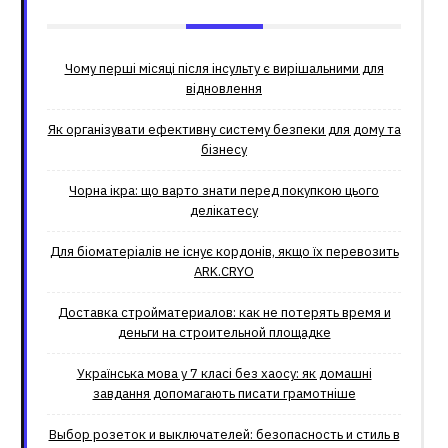
Чому перші місяці після інсульту є вирішальними для
відновлення
Як організувати ефективну систему безпеки для дому та
бізнесу
Чорна ікра: що варто знати перед покупкою цього
делікатесу
Для біоматеріалів не існує кордонів, якщо їх перевозить
ARK.CRYO
Доставка стройматериалов: как не потерять время и
деньги на строительной площадке
Українська мова у 7 класі без хаосу: як домашні
завдання допомагають писати грамотніше
Выбор розеток и выключателей: безопасность и стиль в