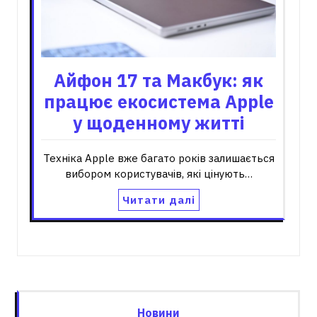
Айфон 17 та Макбук: як
працює екосистема Apple
у щоденному житті
Техніка Apple вже багато років залишається
вибором користувачів, які цінують…
Читати далі
Новини