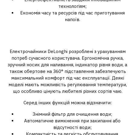
технологіям;
Економія часу та ресурсів під час приготування
напоїв.
Зручність використання та
функціональні можливості
Електрочайники DeLonghi розроблені з урахуванням
потреб сучасного користувача. Ергономічна ручка,
зручний носик для наливання, індикатор рівня води, а
також обертове на 360° підставлення забезпечують
максимальний комфорт під час експлуатації. Деякі
моделі мають можливість регулювання температури,
що особливо цінують любителі різних сортів чаю.
Серед інших функцій можна відзначити:
Знімний фільтр для очищення води;
Автоматичне вимкнення при закипанні або
відсутності води;
Компактність та легкість обслуговування.