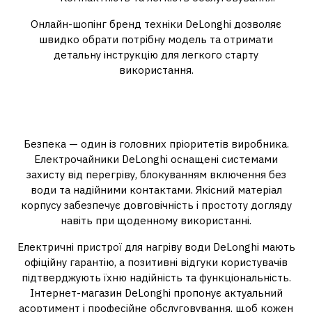
Онлайн-шопінг бренд техніки DeLonghi дозволяє
швидко обрати потрібну модель та отримати
детальну інструкцію для легкого старту
використання.
Безпека та довговічність у
кожній деталі
Безпека — один із головних пріоритетів виробника.
Електрочайники DeLonghi оснащені системами
захисту від перегріву, блокуванням включення без
води та надійними контактами. Якісний матеріал
корпусу забезпечує довговічність і простоту догляду
навіть при щоденному використанні.
Електричні пристрої для нагріву води DeLonghi мають
офіційну гарантію, а позитивні відгуки користувачів
підтверджують їхню надійність та функціональність.
Інтернет-магазин DeLonghi пропонує актуальний
асортимент і професійне обслуговування, щоб кожен