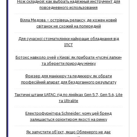
Нож складной: как выбрать надёжный инструмент для
повседневного использования
Вілла Медова – острівець релаксу, де кожен новий
світанок не схожий на попередній
Для сучасної стоматклініки найкраще обладнання від
ІПСТ
Ботокс навколо очей у Києві: як прибрати «гусячі лапки»
та зберегти природну міміку
Фрезер для манікюру та педикюру: як обрати
професійний апарат для бездоганного результату
Тактичні штани UATAC: гід по лінійках Gen 5.7, Gen 5.6, Lite
та Ultralite
Електрофурнітура Schneider: чому цей бренд
залишається орієнтиром якості на ринку
Як запустити об’єкт, якщо Обленерго не дає