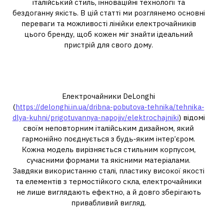
італійський стиль, інноваційні технології та
бездоганну якість. В цій статті ми розглянемо основні
переваги та можливості лінійки електрочайників
цього бренду, щоб кожен міг знайти ідеальний
пристрій для свого дому.
Італійський дизайн та сучасні
технології
Електрочайники DeLonghi
(
https://delonghi.in.ua/dribna-pobutova-tehnika/tehnika-
dlya-kuhni/prigotuvannya-napojiv/elektrochajniki
) відомі
своїм неповторним італійським дизайном, який
гармонійно поєднується з будь-яким інтер’єром.
Кожна модель вирізняється стильним корпусом,
сучасними формами та якісними матеріалами.
Завдяки використанню сталі, пластику високої якості
та елементів з термостійкого скла, електрочайники
не лише виглядають ефектно, а й довго зберігають
привабливий вигляд.