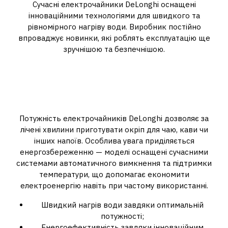
Сучасні електрочайники DeLonghi оснащені
інноваційними технологіями для швидкого та
рівномірного нагріву води. Виробник постійно
впроваджує новинки, які роблять експлуатацію ще
зручнішою та безпечнішою.
Потужність і
енергоефективність
електрочайників
Потужність електрочайників DeLonghi дозволяє за
лічені хвилини приготувати окріп для чаю, кави чи
інших напоїв. Особлива увага приділяється
енергозбереженню — моделі оснащені сучасними
системами автоматичного вимкнення та підтримки
температури, що допомагає економити
електроенергію навіть при частому використанні.
Швидкий нагрів води завдяки оптимальній
потужності;
Енергоефективність завдяки інноваційним