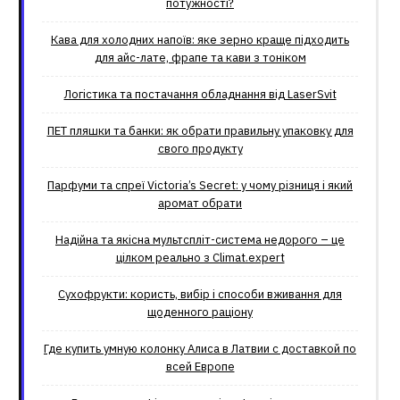
потужності?
Кава для холодних напоїв: яке зерно краще підходить
для айс-лате, фрапе та кави з тоніком
Логістика та постачання обладнання від LaserSvit
ПЕТ пляшки та банки: як обрати правильну упаковку для
свого продукту
Парфуми та спреї Victoria’s Secret: у чому різниця і який
аромат обрати
Надійна та якісна мультспліт-система недорого – це
цілком реально з Climat.еxpert
Сухофрукти: користь, вибір і способи вживання для
щоденного раціону
Где купить умную колонку Алиса в Латвии с доставкой по
всей Европе