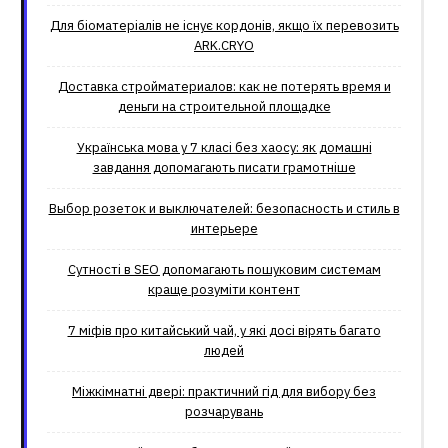
Для біоматеріалів не існує кордонів, якщо їх перевозить
ARK.CRYO
Доставка стройматериалов: как не потерять время и
деньги на строительной площадке
Українська мова у 7 класі без хаосу: як домашні
завдання допомагають писати грамотніше
Выбор розеток и выключателей: безопасность и стиль в
интерьере
Сутності в SEO допомагають пошуковим системам
краще розуміти контент
7 міфів про китайський чай, у які досі вірять багато
людей
Міжкімнатні двері: практичний гід для вибору без
розчарувань