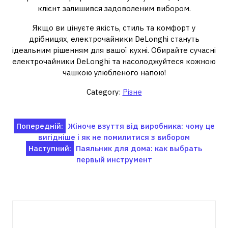
клієнт залишився задоволеним вибором.
Якщо ви цінуєте якість, стиль та комфорт у
дрібницях, електрочайники DeLonghi стануть
ідеальним рішенням для вашої кухні. Обирайте сучасні
електрочайники DeLonghi та насолоджуйтеся кожною
чашкою улюбленого напою!
Category:
Різне
Навігація
Попередній:
Жіноче взуття від виробника: чому це
вигідніше і як не помилитися з вибором
записів
Наступний:
Паяльник для дома: как выбрать
первый инструмент
Пов'язані записи