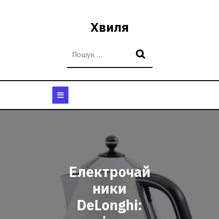
Перейти
до
Хвиля
вмісту
Кнопка
Відкрити
Електрочай
ники
DeLonghi: