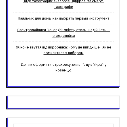
Види тахографів: аналогові, цифрові та смарт-
тахографи
Паяльник для дома: как выбрать первый инструмент
Електрочайники DeLonghi: якість, стиль і надійність —
огляд лінійки
Жіноче взуття від виробника: чому це вигідніше і як не
помилитися з вибором
Де і як оформити страховку для вʼїзду в Україну
іноземцю.