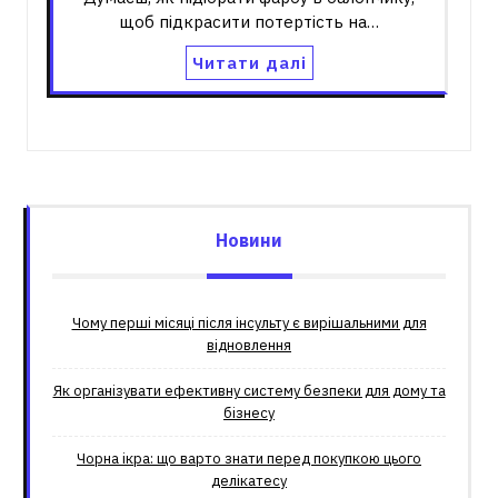
щоб підкрасити потертість на…
Читати далі
Новини
Чому перші місяці після інсульту є вирішальними для
відновлення
Як організувати ефективну систему безпеки для дому та
бізнесу
Чорна ікра: що варто знати перед покупкою цього
делікатесу