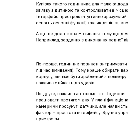
Купівля такого годинника для малюка дода
зв’язку з дитиною та контролювати її місц
Інтерфейс пристрою інтуїтивно зрозумілий 
освоїть основні функції, такі як дзвінки, к
А ще це додаткова мотивація, тому що деяк
Наприклад, завдання з виконання певної кіл
На що звернути уваг
По-перше, годинник повинен витримувати 
під час вмивання). Тому краще обирати вар
корпусу, він має бути зроблений з полімеру
важлива стійкість до ударів.
По-друге, важлива автономність. Годинник
працювати протягом дня. У плані функціонал
камери чи просунуті датчики, але наявніст
фактор – простота інтерфейсу. Зручне упр
пристроєм.