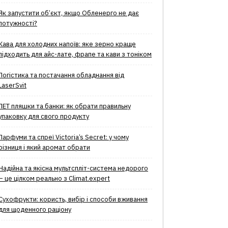
Як запустити об’єкт, якщо Обленерго не дає
потужності?
Кава для холодних напоїв: яке зерно краще
підходить для айс-лате, фрапе та кави з тоніком
Логістика та постачання обладнання від
LaserSvit
ПЕТ пляшки та банки: як обрати правильну
упаковку для свого продукту
Парфуми та спреї Victoria’s Secret: у чому
різниця і який аромат обрати
Надійна та якісна мультспліт-система недорого
– це цілком реально з Climat.еxpert
Сухофрукти: користь, вибір і способи вживання
для щоденного раціону