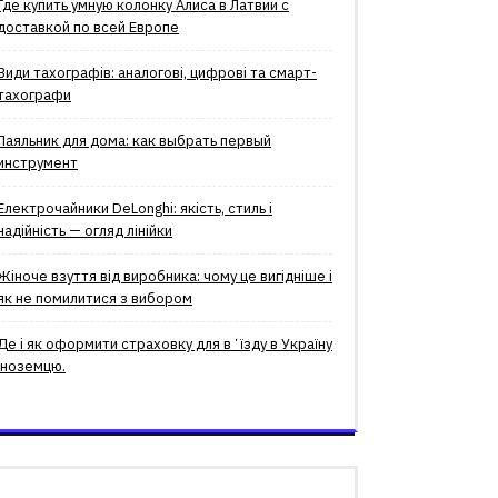
Где купить умную колонку Алиса в Латвии с
доставкой по всей Европе
Види тахографів: аналогові, цифрові та смарт-
тахографи
Паяльник для дома: как выбрать первый
инструмент
Електрочайники DeLonghi: якість, стиль і
надійність — огляд лінійки
Жіноче взуття від виробника: чому це вигідніше і
як не помилитися з вибором
Де і як оформити страховку для вʼїзду в Україну
іноземцю.