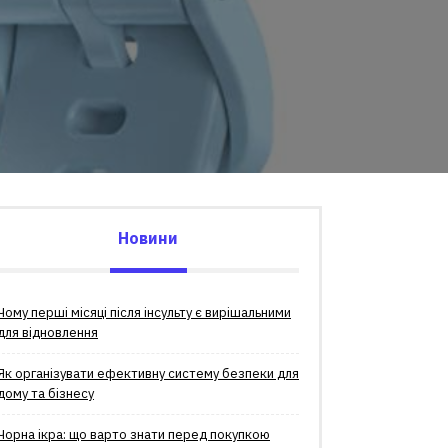
Новини
Чому перші місяці після інсульту є вирішальними
для відновлення
Як організувати ефективну систему безпеки для
дому та бізнесу
Чорна ікра: що варто знати перед покупкою