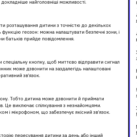
 докладніше найголовніші можливості.
ти розташування дитини з точністю до декількох
ь функцію геозон: можна налаштувати безпечні зони, і
ни батьків прийде повідомлення.
и спеціальну кнопку, щоб миттєво відправити сигнал
инник може дзвонити на заздалегідь налаштовані
еративний зв’язок.
фону. Тобто дитина може дзвонити й приймати
тів. Це виключає спілкування з незнайомцями.
м і мікрофоном, що забезпечує якісний зв’язок.
торію пересування дитини за день або інший