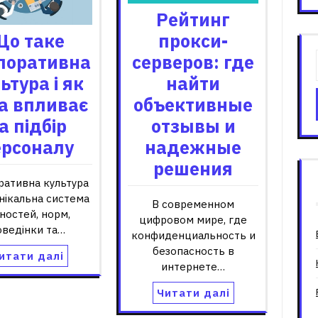
Рейтинг
Що таке
прокси-
поративна
серверов: где
ьтура і як
найти
а впливає
объективные
а підбір
отзывы и
ерсоналу
надежные
решения
ративна культура
нікальна система
В современном
ностей, норм,
цифровом мире, где
оведінки та…
конфиденциальность и
безопасность в
итати далі
интернете…
Читати далі