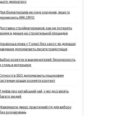
цього делікатесу
Для біоматеріалів не існує кордонів, якщо їх
перевозить ARK.CRYO
Доставка стройматериалов: как не потерять
время и деньги на строительной площадке
Українська мова у 7 класі без хаосу: як домашні
завдання допомагають писати грамотніше
Выбор розеток и выключателей: безопасность
и стиль в интерьере
Сутності в SEO допомагають пошуковим
системам краще розуміти контент
7 міфів про китайський чай, у які досі вірять
багато людей
Міжкімнатні двері: практичний гід для вибору
без розчарувань