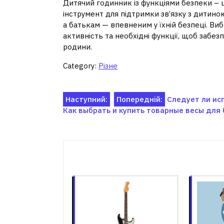
Дитячий годинник із функціями безпеки – це
інструмент для підтримки зв’язку з дитино
а батькам — впевненим у їхній безпеці. Виб
активність та необхідні функції, щоб забез
родини.
Category:
Різне
Навігація
Наступний:
Попередній:
Следует ли ис
Как выбрать и купить товарные весы для
записів
Пов'я