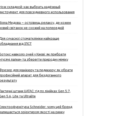
Нож складной: как выбрать надёжный
инструмент для повседневного использования
Вілла Медова – острівець релаксу, де кожен
новий світанок не схожий на попередній
Для сучасної стоматклініки найкраще
обладнання від ІПСТ
Ботокс навколо очей у Києві: як прибрати
«гусячі лапки» та зберегти природну міміку
Фрезер для манікюру та педикюру: як обрати
професійний апарат для бездоганного
результату
Тактичні штани UATAC: гід по лінійках Gen 5.7,
Gen 5.6, Lite та Ultralite
Електрофурнітура Schneider: чому цей бренд
залишається орієнтиром якості на ринку