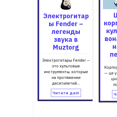
Электрогитар
кор
ы Fender –
кул
легенды
вон
звука в
н
Muztorg
п
Электрогитары Fender –
это культовые
Корпо
инструменты, которые
— це у
на протяжении
цін
десятилетий…
п
Читати далі
Ч