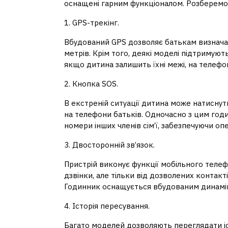
оснащені гарним функціоналом. Розберемо
1. GPS-трекінг.
Вбудований GPS дозволяє батькам визнача
метрів. Крім того, деякі моделі підтримуют
якщо дитина залишить їхні межі, на телефо
2. Кнопка SOS.
В екстреній ситуації дитина може натиснут
на телефони батьків. Одночасно з цим год
номери інших членів сім’ї, забезпечуючи оп
3. Двосторонній зв’язок.
Пристрій виконує функції мобільного теле
дзвінки, але тільки від дозволених контак
Годинник оснащується вбудованим динаміко
4. Історія пересування.
Багато моделей дозволяють переглядати іс