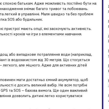
є спокою батькам. Адже можливість постійно бути на
езнаходження знімає багато тривог та побоювань.
та легкий в управлінні. Маля швидко та без проблем
нопка SOS або будильник.
і пристрої мають опції, які заохочують активність.
ькості кроків чи ігри з елементами навчання.
у при виборі
дощ або випадкове потрапляння води (наприклад,
іант із водозахистом від 30 метрів. Що стосується
 – легкого, але міцного. Адже для активних дітей
 повинен мати достатньо ємний акумулятор, щоб
ьності є досить великий вибір. Не всім потрібні
ь GPS та SOS – базова вимога. Ще один важливий
авління дозволить дитині легко користуватися