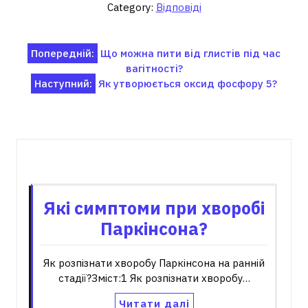
Category:
Відповіді
Навігація
Попередній:
Що можна пити від глистів під час
вагітності?
записів
Наступний:
Як утворюється оксид фосфору 5?
Пов'язані записи
Які симптоми при хворобі
Паркінсона?
Як розпізнати хворобу Паркінсона на ранній
стадії?Зміст:1 Як розпізнати хворобу…
Читати далі