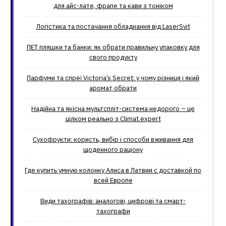
для айс-лате, фрапе та кави з тоніком
Логістика та постачання обладнання від LaserSvit
ПЕТ пляшки та банки: як обрати правильну упаковку для
свого продукту
Парфуми та спреї Victoria’s Secret: у чому різниця і який
аромат обрати
Надійна та якісна мультспліт-система недорого – це
цілком реально з Climat.еxpert
Сухофрукти: користь, вибір і способи вживання для
щоденного раціону
Где купить умную колонку Алиса в Латвии с доставкой по
всей Европе
Види тахографів: аналогові, цифрові та смарт-
тахографи