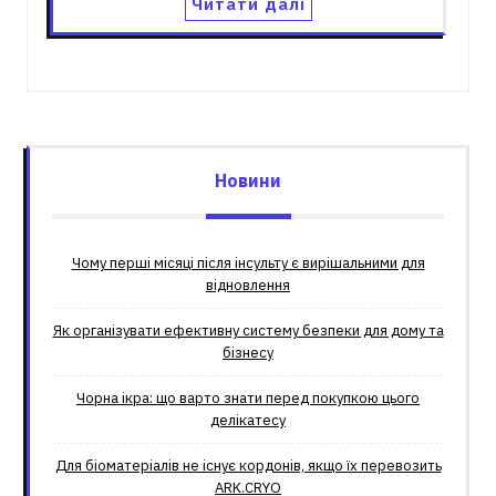
Читати далі
Новини
Чому перші місяці після інсульту є вирішальними для
відновлення
Як організувати ефективну систему безпеки для дому та
бізнесу
Чорна ікра: що варто знати перед покупкою цього
делікатесу
Для біоматеріалів не існує кордонів, якщо їх перевозить
ARK.CRYO