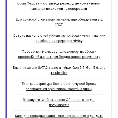
Вілла Медова – острівець релаксу, де кожен новий
світанок не схожий на попередній
Для сучасної стоматклініки найкраще обладнання від
ІПСТ
Ботокс навколо очей у Києві: як прибрати «гусячі лапки»
та зберегти природну міміку
Фрезер для манікюру та педикюру: як обрати
професійний апарат для бездоганного результату
Тактичні штани UATAC: гід по лінійках Gen 5.7, Gen 5.6, Lite
та Ultralite
Електрофурнітура Schneider: чому цей бренд
залишається орієнтиром якості на ринку
Як запустити об’єкт, якщо Обленерго не дає
потужності?
Кава для холодних напоїв: яке зерно краще підходить