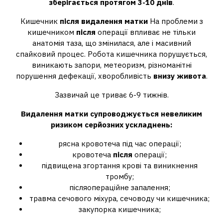
зберігається протягом 3-10 днів
.
Кишечник
після видалення матки
На проблеми з
кишечником
після
операції впливає не тільки
анатомія таза, що змінилася, але і масивний
спайковий процес. Робота кишечника порушується,
виникають запори, метеоризм, різноманітні
порушення дефекації, хворобливість
внизу живота
.
Зазвичай це триває 6-9 тижнів.
Видалення матки
супроводжується невеликим
ризиком серйозних
ускладнень
:
рясна кровотеча під час операції;
кровотеча
після
операції;
підвищена згортання крові та виникнення
тромбу;
післяопераційне запалення;
травма сечового міхура, сечоводу чи кишечника;
закупорка кишечника;