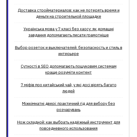
Доставка стройматериалов: как не потерять время и
деньги на строительной площадке
Українська мова у 7 класі без хаосу: як домашні
завдання допомагають писати грамотніше
Выбор розеток и выключателей: безопасность и стиль в
интерьере
Сутності в SEO допомагають пошуковим системам
краще розуміти контент
7 міфів про китайський чай, у які досі вірять багато
людей
Міжкімнатні двері: практичний гід для вибору без
розчарувань
Нож складной: как выбрать надёжный инструмент для
повседневного использования