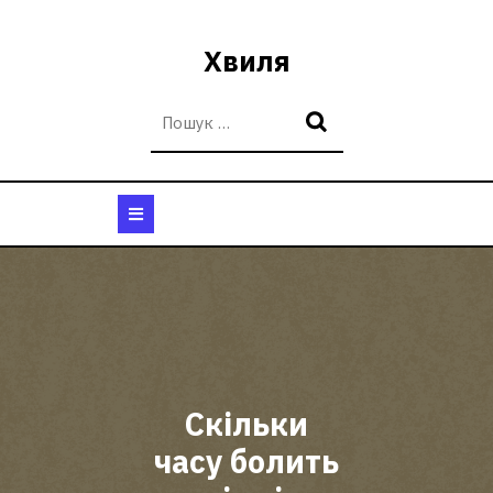
Перейти
до
Хвиля
вмісту
Кнопка
Відкрити
Скільки
часу болить