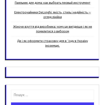
Паяльник для дома: как выбрать первый инструмент
Електрочайники DeLonghi: якість, стиль і надійність —
огляд лінійки
Жіноче взуття від виробника: чому це вигідніше і як не
помилитися з вибором
Де і як оформити страховку для вʼїзду в Україну
іноземцю.