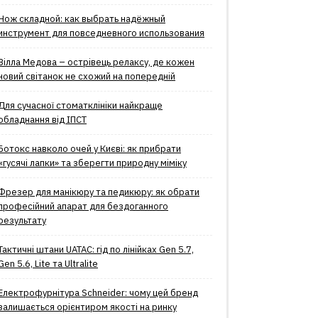
Нож складной: как выбрать надёжный
инструмент для повседневного использования
Вілла Медова – острівець релаксу, де кожен
новий світанок не схожий на попередній
Для сучасної стоматклініки найкраще
обладнання від ІПСТ
Ботокс навколо очей у Києві: як прибрати
«гусячі лапки» та зберегти природну міміку
Фрезер для манікюру та педикюру: як обрати
професійний апарат для бездоганного
результату
Тактичні штани UATAC: гід по лінійках Gen 5.7,
Gen 5.6, Lite та Ultralite
Електрофурнітура Schneider: чому цей бренд
залишається орієнтиром якості на ринку