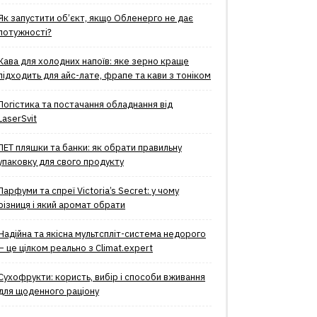
Як запустити об’єкт, якщо Обленерго не дає
потужності?
Кава для холодних напоїв: яке зерно краще
підходить для айс-лате, фрапе та кави з тоніком
Логістика та постачання обладнання від
LaserSvit
ПЕТ пляшки та банки: як обрати правильну
упаковку для свого продукту
Парфуми та спреї Victoria’s Secret: у чому
різниця і який аромат обрати
Надійна та якісна мультспліт-система недорого
– це цілком реально з Climat.еxpert
Сухофрукти: користь, вибір і способи вживання
для щоденного раціону