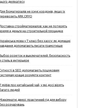
цього делікатесу
Для біоматеріалів не існує кордонів, якщо їх
перевозить ARK.CRYO
Доставка стройматериалов: как не потерять
время и деньги на строительной площадке
Українська мова у 7 класі без хаосу: як домашні
завдання допомагають писати грамотніше
Выбор розеток и выключателей: безопасность
и стиль в интерьере
Сутності в SEO допомагають пошуковим
системам краще розуміти контент
7 міфів про китайський чай, у які досі вірять
багато людей
Міжкімнатні двері: практичний гід для вибору
без розчарувань