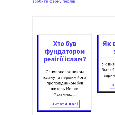
зробити ферму перлів
записів
Пов'я
Хто був
Як 
фундатором
релігії іслам?
Як виз
Зміст:
Основоположником
зарин
ісламу та першим його
проповідником був
Ч
житель Мекки
Мухаммад,…
Читати далі