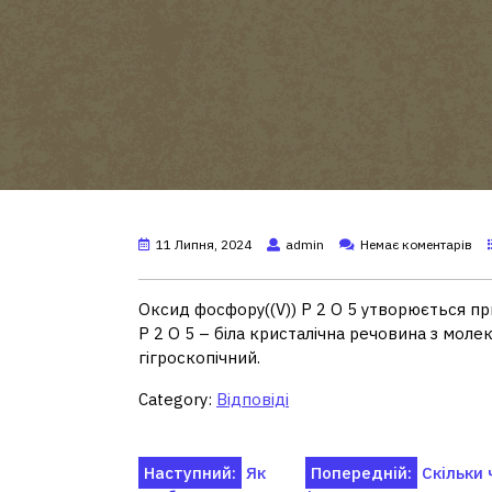
11 Липня, 2024
admin
Немає коментарів
Оксид фосфору((V)) P 2 O 5 утворюється при з
P 2 O 5 – біла кристалічна речовина з мол
гігроскопічний.
Category:
Відповіді
Навігація
Наступний:
Як
Попередній:
Скільки 