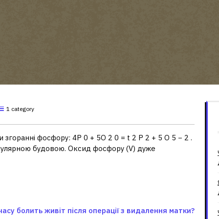
1 category
горанні фосфору: 4P 0 + 5O 2 0 = t 2 P 2 + 5 O 5 − 2 .
екулярною будовою. Оксид фосфору (V) дуже
часу болить живіт після операції з видалення матки?