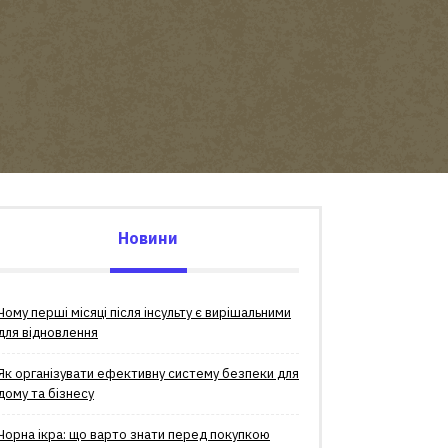
Новини
Чому перші місяці після інсульту є вирішальними
для відновлення
Як організувати ефективну систему безпеки для
дому та бізнесу
Чорна ікра: що варто знати перед покупкою