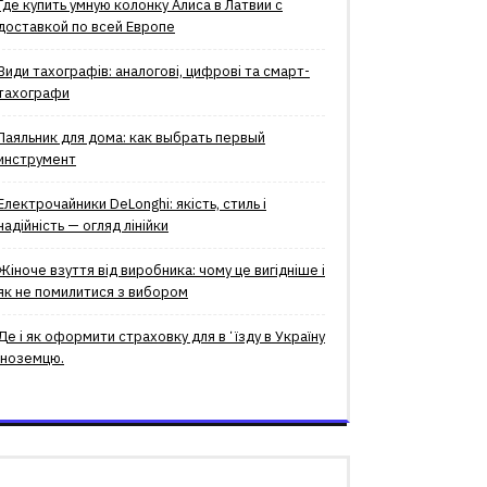
Где купить умную колонку Алиса в Латвии с
доставкой по всей Европе
Види тахографів: аналогові, цифрові та смарт-
тахографи
Паяльник для дома: как выбрать первый
инструмент
Електрочайники DeLonghi: якість, стиль і
надійність — огляд лінійки
Жіноче взуття від виробника: чому це вигідніше і
як не помилитися з вибором
Де і як оформити страховку для вʼїзду в Україну
іноземцю.