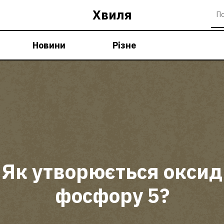
Хвиля
Новини
Різне
Як утворюється оксид
фосфору 5?