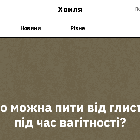
Хвиля
Новини
Різне
 можна пити від глис
під час вагітності?