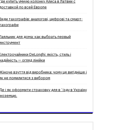
Где купить умную колонку Алиса в Латвии с
доставкой по всей Европе
Види тахографів: аналогові, цифрові та смарт-
тахографи
Паяльник для дома: как выбрать первый
инструмент
Електрочайники DeLonghi: якість, стиль і
надійність — огляд лінійки
Жіноче взуття від виробника: чому це вигідніше і
як не помилитися з вибором
Де і як оформити страховку для вʼїзду в Україну
іноземцю.