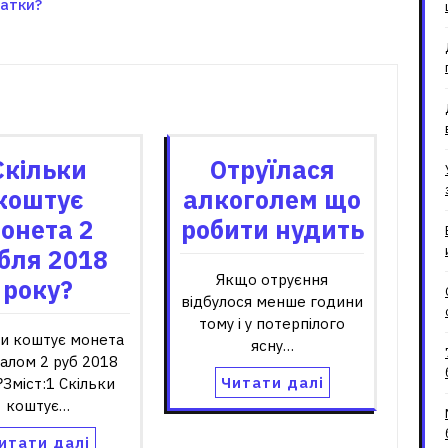
матки?
зані записи
Скільки
Отруїлася
коштує
алкоголем що
онета 2
робити нудить
бля 2018
Якщо отруєння
року?
відбулося менше години
тому і у потерпілого
ки коштує монета
ясну…
алом 2 руб 2018
Читати далі
Зміст:1 Скільки
коштує…
итати далі