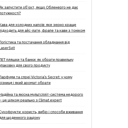
Як запустити об’єкт, якщо Обленерго не дає
потужності?
Кава для холодних напоїв: яке зерно краще
підходить для айс-лате, фрапе та кави з тоніком
Логістика та постачання обладнання від
LaserSvit
ПЕТ пляшки та банки: як обрати правильну
упаковку для свого продукту
Парфуми та спреї Victoria’s Secret: у чому
різниця і який аромат обрати
Надійна та якісна мультспліт-система недорого
– це цілком реально з Climat.еxpert
Сухофрукти: користь, вибір і способи вживання
для щоденного раціону