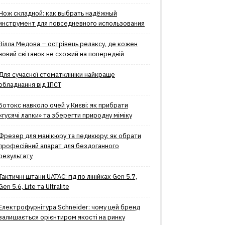
Нож складной: как выбрать надёжный
инструмент для повседневного использования
Вілла Медова – острівець релаксу, де кожен
новий світанок не схожий на попередній
Для сучасної стоматклініки найкраще
обладнання від ІПСТ
Ботокс навколо очей у Києві: як прибрати
«гусячі лапки» та зберегти природну міміку
Фрезер для манікюру та педикюру: як обрати
професійний апарат для бездоганного
результату
Тактичні штани UATAC: гід по лінійках Gen 5.7,
Gen 5.6, Lite та Ultralite
Електрофурнітура Schneider: чому цей бренд
залишається орієнтиром якості на ринку