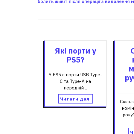
болить живіт після операції з видалення 
записів
Пов'я
Які порти у
PS5?
м
У PS5 є порти USB Type-
ру
C та Type-A на
передній…
Читати далі
Скіль
номін
року?
Ч