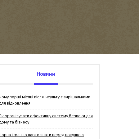
Новини
Чому перші місяці після інсульту є вирішальними
для відновлення
Як організувати ефективну систему безпеки для
дому та бізнесу
Чорна ікра: що варто знати перед покупкою