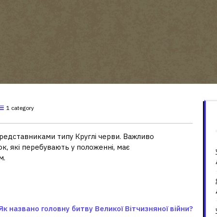
1 category
 представниками типу Круглі черви. Важливо
ок, які перебувають у положенні, має
м.
Як названо головну битву Великої Вітчизняної війни?