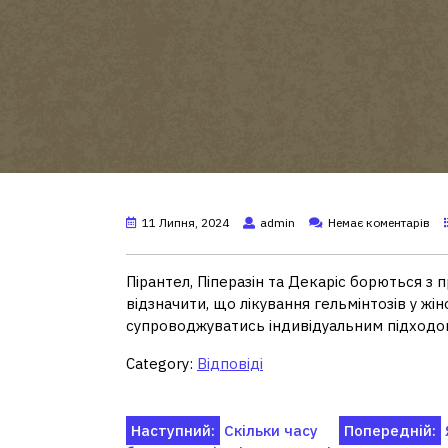
11 Липня, 2024
admin
Немає коментарів
Пірантел, Піперазін та Декаріс борються з
відзначити, що лікування гельмінтозів у жін
супроводжуватись індивідуальним підходо
Category:
Відповіді
Навігація
Наступний:
Скільки часу
Попередній: