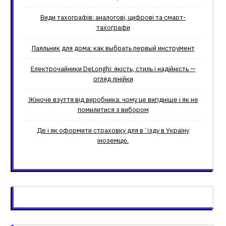
Види тахографів: аналогові, цифрові та смарт-
тахографи
Паяльник для дома: как выбрать первый инструмент
Електрочайники DeLonghi: якість, стиль і надійність —
огляд лінійки
Жіноче взуття від виробника: чому це вигідніше і як не
помилитися з вибором
Де і як оформити страховку для вʼїзду в Україну
іноземцю.