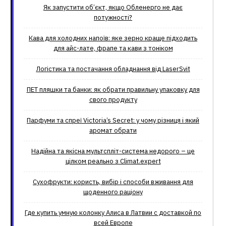
Як запустити об’єкт, якщо Обленерго не дає
потужності?
Кава для холодних напоїв: яке зерно краще підходить
для айс-лате, фрапе та кави з тоніком
Логістика та постачання обладнання від LaserSvit
ПЕТ пляшки та банки: як обрати правильну упаковку для
свого продукту
Парфуми та спреї Victoria’s Secret: у чому різниця і який
аромат обрати
Надійна та якісна мультспліт-система недорого – це
цілком реально з Climat.еxpert
Сухофрукти: користь, вибір і способи вживання для
щоденного раціону
Где купить умную колонку Алиса в Латвии с доставкой по
всей Европе