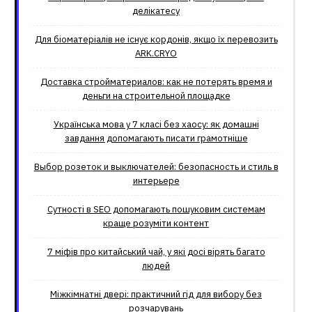
делікатесу
Для біоматеріалів не існує кордонів, якщо їх перевозить
ARK.CRYO
Доставка стройматериалов: как не потерять время и
деньги на строительной площадке
Українська мова у 7 класі без хаосу: як домашні
завдання допомагають писати грамотніше
Выбор розеток и выключателей: безопасность и стиль в
интерьере
Сутності в SEO допомагають пошуковим системам
краще розуміти контент
7 міфів про китайський чай, у які досі вірять багато
людей
Міжкімнатні двері: практичний гід для вибору без
розчарувань