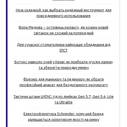
Нож складной: как выбрать надёжный инструмент для
повседневного использования
Вілла Медова – острівець релаксу, де кожен новий
світанок не схожий на попередній
Для сучасної стоматклініки найкраще обладнання від
ІПСТ
Ботокс навколо очей у Києві: як прибрати «гусячі лапки»
та зберегти природну міміку
Фрезер для манікюру та педикюру: як обрати
професійний апарат для бездоганного результату
Тактичні штани UATAC: гід по лінійках Gen 5.7, Gen 5.6, Lite
та Ultralite
Електрофурнітура Schneider: чому цей бренд
залишається орієнтиром якості на ринку