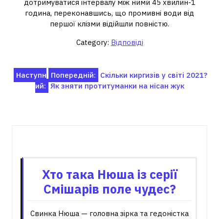
дотримуватися інтервалу між ними 45 хвилин-1
година, переконавшись, що промивні води від
першої клізми відійшли повністю.
Category:
Відповіді
Навігація
Наступн
Попередній:
Скільки киргизів у світі 2021?
ий:
Як зняти протитуманки на нісан жук
записів
Пов'язані записи
Хто така Нюша із серії
Смішарів поле чудес?
Свинка Нюша — головна зірка та гедоністка