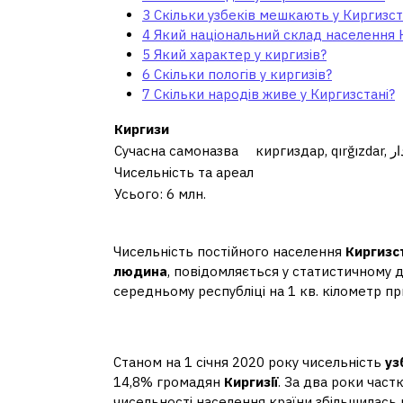
3
Скільки узбеків мешкають у Киргизст
4
Який національний склад населення К
5
Який характер у киргизів?
6
Скільки пологів у киргизів?
7
Скільки народів живе у Киргизстані?
Киргизи
Сучасна самоназва
киргизд
Чисельність та ареал
Усього: 6 млн.
Скільки людей у ​​Кирг
Чисельність постійного населення
Киргизс
людина
, повідомляється у статистичному 
середньому республіці на 1 кв. кілометр п
Скільки узбеків мешка
Станом на 1 січня 2020 року чисельність
уз
14,8% громадян
Киргизії
. За два роки част
чисельності населення країни збільшилась н