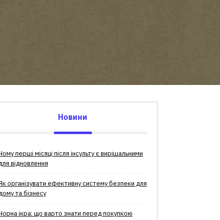
Новини
Чому перші місяці після інсульту є вирішальними
для відновлення
Як організувати ефективну систему безпеки для
дому та бізнесу
Чорна ікра: що варто знати перед покупкою