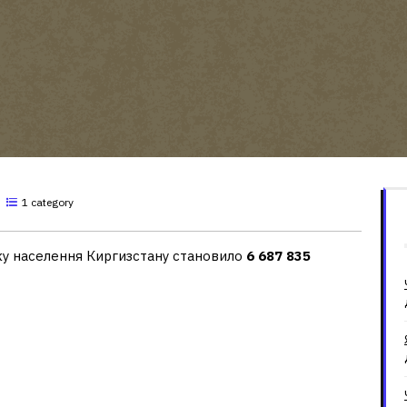
1 category
оку населення Киргизстану становило
6 687 835
му світі?