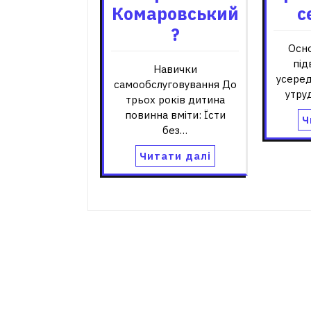
Комаровський
с
?
Осн
під
Навички
усеред
самообслуговування До
утру
трьох років дитина
повинна вміти: Їсти
Ч
без…
Читати далі