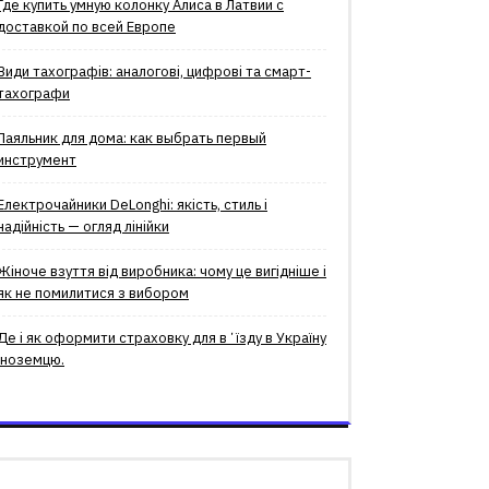
Где купить умную колонку Алиса в Латвии с
доставкой по всей Европе
Види тахографів: аналогові, цифрові та смарт-
тахографи
Паяльник для дома: как выбрать первый
инструмент
Електрочайники DeLonghi: якість, стиль і
надійність — огляд лінійки
Жіноче взуття від виробника: чому це вигідніше і
як не помилитися з вибором
Де і як оформити страховку для вʼїзду в Україну
іноземцю.