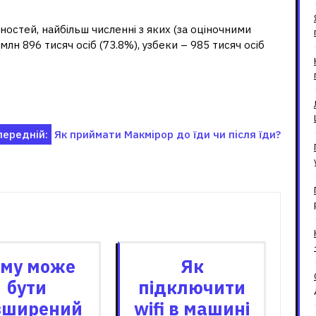
у Киргизстані?
остей, найбільш численні з яких (за оціночними
млн 896 тисяч осіб (73.8%), узбеки – 985 тисяч осіб
передній:
Як приймати Макмірор до їди чи після їди?
зані записи
му може
Як
бути
підключити
зширений
wifi в машині