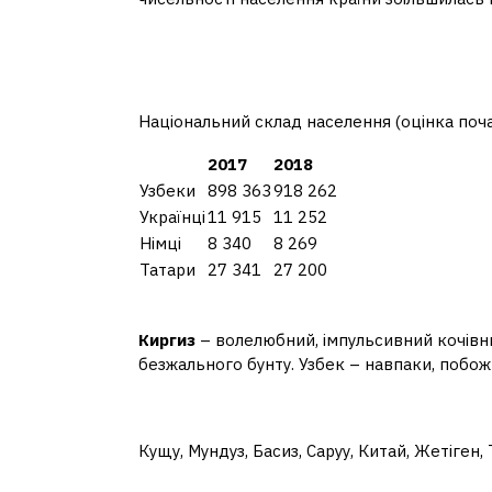
Який національний ск
республіки?
Національний склад населення (оцінка поча
2017
2018
Узбеки
898 363
918 262
Українці
11 915
11 252
Німці
8 340
8 269
Татари
27 341
27 200
Який характер у кирги
Киргиз
– волелюбний, імпульсивний кочівни
безжального бунту. Узбек – навпаки, побож
Скільки пологів у кирг
Кущу, Мундуз, Басиз, Саруу, Китай, Жетіген,