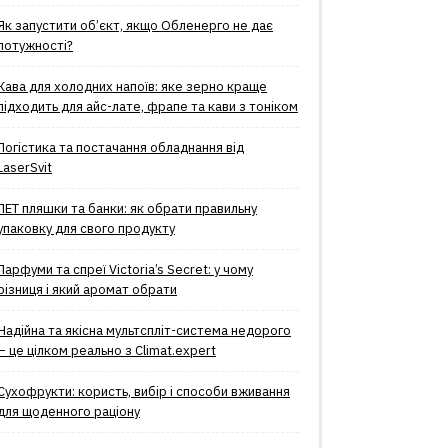
Як запустити об’єкт, якщо Обленерго не дає
потужності?
Кава для холодних напоїв: яке зерно краще
підходить для айс-лате, фрапе та кави з тоніком
Логістика та постачання обладнання від
LaserSvit
ПЕТ пляшки та банки: як обрати правильну
упаковку для свого продукту
Парфуми та спреї Victoria’s Secret: у чому
різниця і який аромат обрати
Надійна та якісна мультспліт-система недорого
– це цілком реально з Climat.еxpert
Сухофрукти: користь, вибір і способи вживання
для щоденного раціону