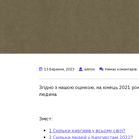
13 Березня, 2023
admin
Немає коментарів
Згідно з нашою оцінкою, на кінець 2021 р
людина.
Скільки киргизів у всьо
Зміст:
1
Скільки киргизів у всьому світі?
2
Скільки людей у ​​Киргизстані 2022?