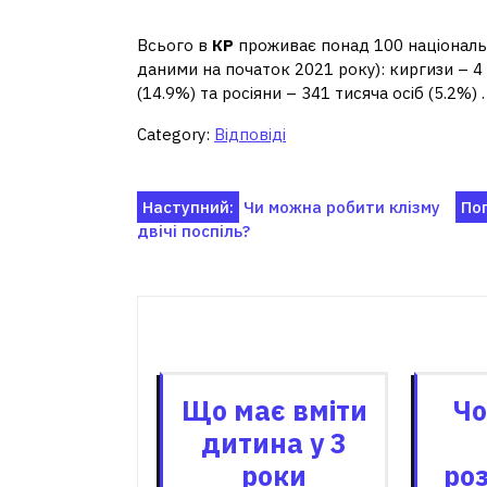
Скільки народів живе 
Всього в
КР
проживає понад 100 національн
даними на початок 2021 року): киргизи – 4 
(14.9%) та росіяни – 341 тисяча осіб (5.2%) .
Category:
Відповіді
Навігація
Наступний:
Чи можна робити клізму
По
двічі поспіль?
записів
Пов'я
Що має вміти
Чо
дитина у 3
роки
ро