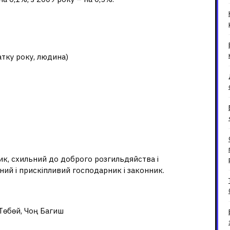
лад населення Киргизької
тку року, людина)
зів?
к, схильний до доброго розгильдяйства і
ний і прискіпливий господарник і законник.
изів?
 Төбөй, Чоң Багиш