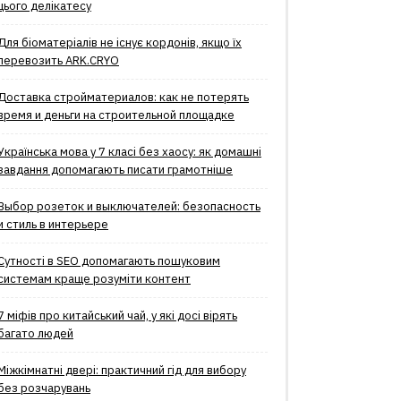
цього делікатесу
Для біоматеріалів не існує кордонів, якщо їх
перевозить ARK.CRYO
Доставка стройматериалов: как не потерять
время и деньги на строительной площадке
Українська мова у 7 класі без хаосу: як домашні
завдання допомагають писати грамотніше
Выбор розеток и выключателей: безопасность
и стиль в интерьере
Сутності в SEO допомагають пошуковим
системам краще розуміти контент
7 міфів про китайський чай, у які досі вірять
багато людей
Міжкімнатні двері: практичний гід для вибору
без розчарувань