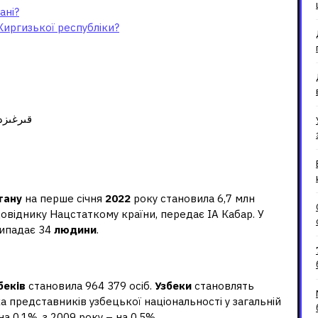
ані?
иргизької республіки?
ар, qırğızdar, قىرغىزدار
изстані 2022?
тану
на перше січня
2022
року становила 6,7 млн
довіднику Нацстаткому країни, передає ІА Кабар. У
рипадає 34
людини
.
ють у Киргизстані?
беків
становила 964 379 осіб.
Узбеки
становлять
ка представників узбецької національності у загальній
а 0,1%, з 2009 року – на 0,5%.