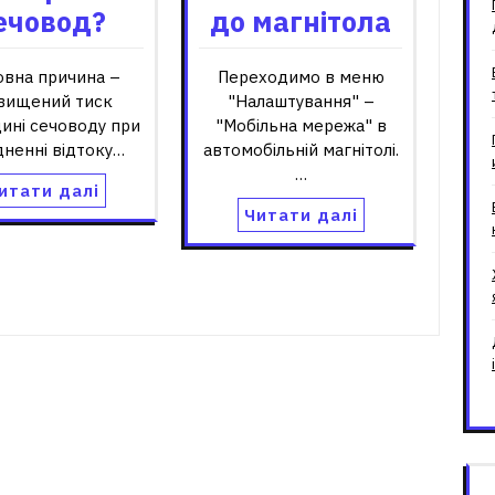
ечовод?
до магнітола
овна причина –
Переходимо в меню
вищений тиск
"Налаштування" –
ині сечоводу при
"Мобільна мережа" в
дненні відтоку…
автомобільній магнітолі.
…
итати далі
Читати далі