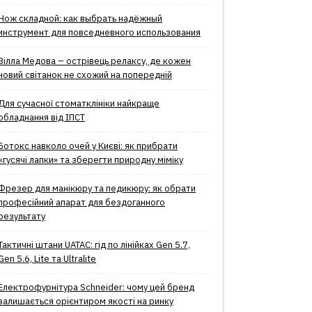
Нож складной: как выбрать надёжный
инструмент для повседневного использования
Вілла Медова – острівець релаксу, де кожен
новий світанок не схожий на попередній
Для сучасної стоматклініки найкраще
обладнання від ІПСТ
Ботокс навколо очей у Києві: як прибрати
«гусячі лапки» та зберегти природну міміку
Фрезер для манікюру та педикюру: як обрати
професійний апарат для бездоганного
результату
Тактичні штани UATAC: гід по лінійках Gen 5.7,
Gen 5.6, Lite та Ultralite
Електрофурнітура Schneider: чому цей бренд
залишається орієнтиром якості на ринку