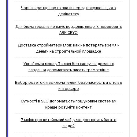
Чорна ікра: що варто знати перед покупкою цього
делікатесу
Для біоматеріалів не існує кордонів, якщо їх перевозить
ARK.CRYO
Доставка стройматериалов: как не потерять время и
деньги на строительной площадке
Українська мова у 7 класі без хаосу: як домашні
завдання допомагають писати грамотніше
Выбор розеток и выключателей: безопасность и стиль в
интерьере
Сутності в SEO допомагають пошуковим системам
краще розуміти контент
7 міфів про китайський чай, у які досі вірять багато
людей