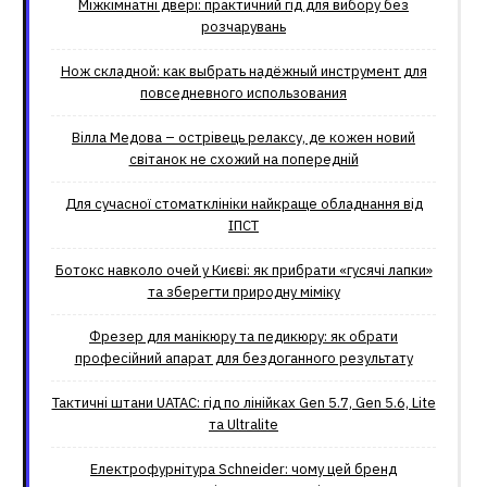
Міжкімнатні двері: практичний гід для вибору без
розчарувань
Нож складной: как выбрать надёжный инструмент для
повседневного использования
Вілла Медова – острівець релаксу, де кожен новий
світанок не схожий на попередній
Для сучасної стоматклініки найкраще обладнання від
ІПСТ
Ботокс навколо очей у Києві: як прибрати «гусячі лапки»
та зберегти природну міміку
Фрезер для манікюру та педикюру: як обрати
професійний апарат для бездоганного результату
Тактичні штани UATAC: гід по лінійках Gen 5.7, Gen 5.6, Lite
та Ultralite
Електрофурнітура Schneider: чому цей бренд