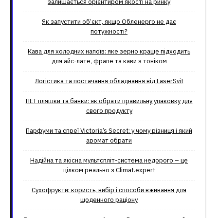
залишається орієнтиром якості на ринку
Як запустити об’єкт, якщо Обленерго не дає
потужності?
Кава для холодних напоїв: яке зерно краще підходить
для айс-лате, фрапе та кави з тоніком
Логістика та постачання обладнання від LaserSvit
ПЕТ пляшки та банки: як обрати правильну упаковку для
свого продукту
Парфуми та спреї Victoria’s Secret: у чому різниця і який
аромат обрати
Надійна та якісна мультспліт-система недорого – це
цілком реально з Climat.еxpert
Сухофрукти: користь, вибір і способи вживання для
щоденного раціону