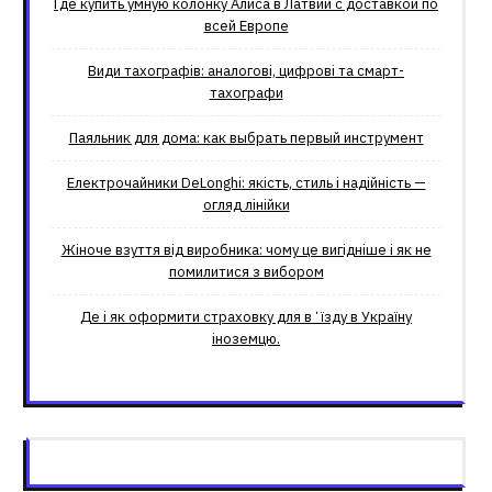
Где купить умную колонку Алиса в Латвии с доставкой по
всей Европе
Види тахографів: аналогові, цифрові та смарт-
тахографи
Паяльник для дома: как выбрать первый инструмент
Електрочайники DeLonghi: якість, стиль і надійність —
огляд лінійки
Жіноче взуття від виробника: чому це вигідніше і як не
помилитися з вибором
Де і як оформити страховку для вʼїзду в Україну
іноземцю.