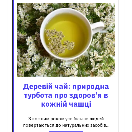
Деревій чай: природна
турбота про здоров’я в
кожній чашці
З кожним роком усе більше людей
повертаються до натуральних засобів…