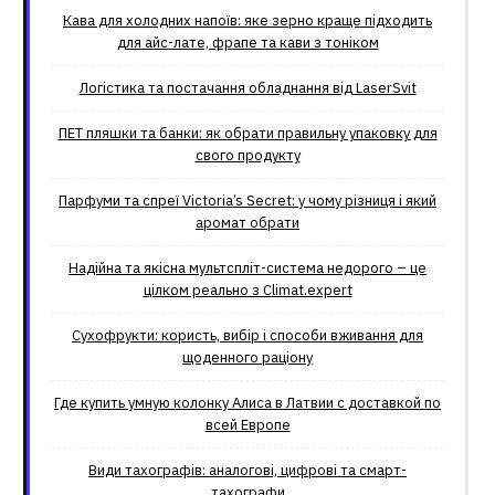
Кава для холодних напоїв: яке зерно краще підходить
для айс-лате, фрапе та кави з тоніком
Логістика та постачання обладнання від LaserSvit
ПЕТ пляшки та банки: як обрати правильну упаковку для
свого продукту
Парфуми та спреї Victoria’s Secret: у чому різниця і який
аромат обрати
Надійна та якісна мультспліт-система недорого – це
цілком реально з Climat.еxpert
Сухофрукти: користь, вибір і способи вживання для
щоденного раціону
Где купить умную колонку Алиса в Латвии с доставкой по
всей Европе
Види тахографів: аналогові, цифрові та смарт-
тахографи