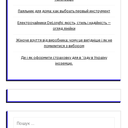
Паяльник для дома: как выбрать первый инструмент
Електрочайники DeLonghi: якість, стиль і надійність —
огляд лінійки
Жіноче взуття від виробника: чому це вигідніше і як не
помилитися з вибором
Де і як оформити страховку для вʼїзду в Україну
іноземцю.