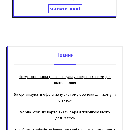
Читати далі
Новини
Чому перші місяці після інсульту є вирішальними для
відновлення
Як організувати ефективну систему безпеки для дому та
бізнесу
Чорна ікра: що варто знати перед покупкою цього
делікатесу
Для біоматеріалів не існує кордонів, якщо їх перевозить