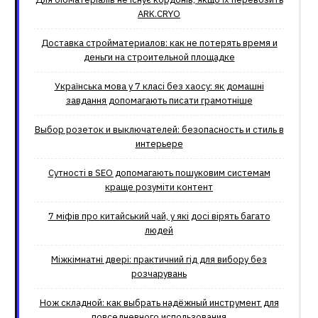
ARK.CRYO
Доставка стройматериалов: как не потерять время и
деньги на строительной площадке
Українська мова у 7 класі без хаосу: як домашні
завдання допомагають писати грамотніше
Выбор розеток и выключателей: безопасность и стиль в
интерьере
Сутності в SEO допомагають пошуковим системам
краще розуміти контент
7 міфів про китайський чай, у які досі вірять багато
людей
Міжкімнатні двері: практичний гід для вибору без
розчарувань
Нож складной: как выбрать надёжный инструмент для
повседневного использования