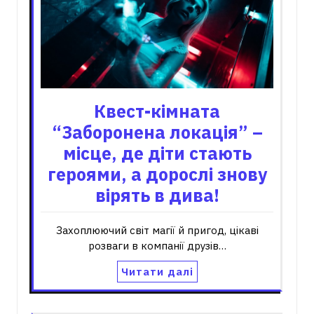
Квест-кімната
“Заборонена локація” –
місце, де діти стають
героями, а дорослі знову
вірять в дива!
Захоплюючий світ магії й пригод, цікаві
розваги в компанії друзів…
Читати далі