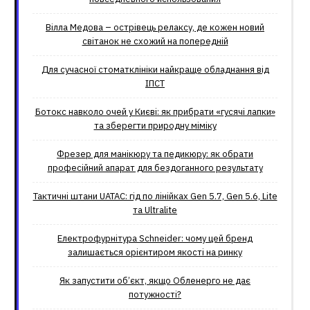
Вілла Медова – острівець релаксу, де кожен новий
світанок не схожий на попередній
Для сучасної стоматклініки найкраще обладнання від
ІПСТ
Ботокс навколо очей у Києві: як прибрати «гусячі лапки»
та зберегти природну міміку
Фрезер для манікюру та педикюру: як обрати
професійний апарат для бездоганного результату
Тактичні штани UATAC: гід по лінійках Gen 5.7, Gen 5.6, Lite
та Ultralite
Електрофурнітура Schneider: чому цей бренд
залишається орієнтиром якості на ринку
Як запустити об’єкт, якщо Обленерго не дає
потужності?