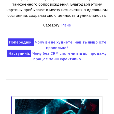
таможенного сопровождения. Благодаря этому
картины прибывают к месту назначения в идеальном
состоянии, сохраняя свою ценность и уникальность.
Category:
Різне
Навігація
Попередній:
Чому ви не худнете, навіть якщо їсте
правильно?
записів
Наступний:
Чому без CRM системи відділ продажу
працює менш ефективно
Пов'язані записи