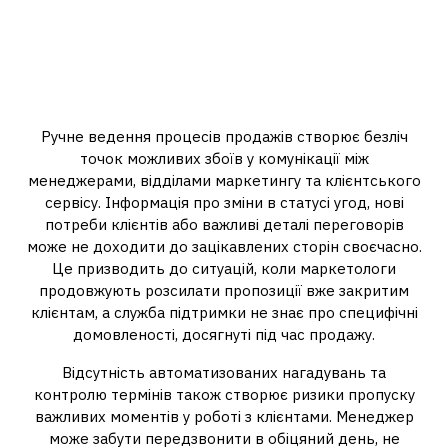
Проблеми комунікації та
координації: як відсутність
автоматизації гальмує
зростання
Ручне ведення процесів продажів створює безліч
точок можливих збоїв у комунікації між
менеджерами, відділами маркетингу та клієнтського
сервісу. Інформація про зміни в статусі угод, нові
потреби клієнтів або важливі деталі переговорів
може не доходити до зацікавлених сторін своєчасно.
Це призводить до ситуацій, коли маркетологи
продовжують розсилати пропозиції вже закритим
клієнтам, а служба підтримки не знає про специфічні
домовленості, досягнуті під час продажу.
Відсутність автоматизованих нагадувань та
контролю термінів також створює ризики пропуску
важливих моментів у роботі з клієнтами. Менеджер
може забути передзвонити в обіцяний день, не