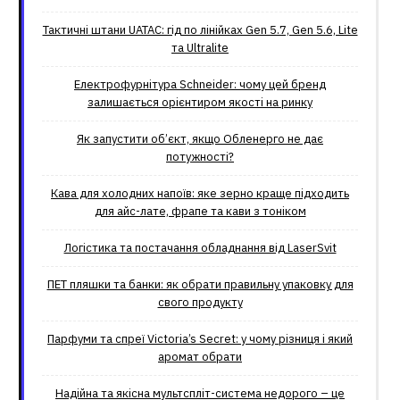
Тактичні штани UATAC: гід по лінійках Gen 5.7, Gen 5.6, Lite
та Ultralite
Електрофурнітура Schneider: чому цей бренд
залишається орієнтиром якості на ринку
Як запустити об’єкт, якщо Обленерго не дає
потужності?
Кава для холодних напоїв: яке зерно краще підходить
для айс-лате, фрапе та кави з тоніком
Логістика та постачання обладнання від LaserSvit
ПЕТ пляшки та банки: як обрати правильну упаковку для
свого продукту
Парфуми та спреї Victoria’s Secret: у чому різниця і який
аромат обрати
Надійна та якісна мультспліт-система недорого – це