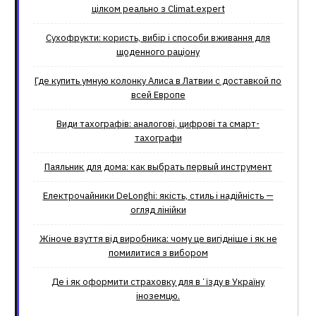
цілком реально з Climat.еxpert
Сухофрукти: користь, вибір і способи вживання для
щоденного раціону
Где купить умную колонку Алиса в Латвии с доставкой по
всей Европе
Види тахографів: аналогові, цифрові та смарт-
тахографи
Паяльник для дома: как выбрать первый инструмент
Електрочайники DeLonghi: якість, стиль і надійність —
огляд лінійки
Жіноче взуття від виробника: чому це вигідніше і як не
помилитися з вибором
Де і як оформити страховку для вʼїзду в Україну
іноземцю.