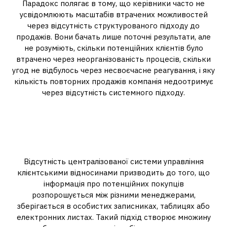
Парадокс полягає в тому, що керівники часто не
усвідомлюють масштабів втрачених можливостей
через відсутність структурованого підходу до
продажів. Вони бачать лише поточні результати, але
не розуміють, скільки потенційних клієнтів було
втрачено через неорганізованість процесів, скільки
угод не відбулось через несвоєчасне реагування, і яку
кількість повторних продажів компанія недоотримує
через відсутність системного підходу.
Хаос у роботі з клієнтами:
втрачені можливості через
неорганізованість
Відсутність централізованої системи управління
клієнтськими відносинами призводить до того, що
інформація про потенційних покупців
розпорошується між різними менеджерами,
зберігається в особистих записниках, таблицях або
електронних листах. Такий підхід створює множину