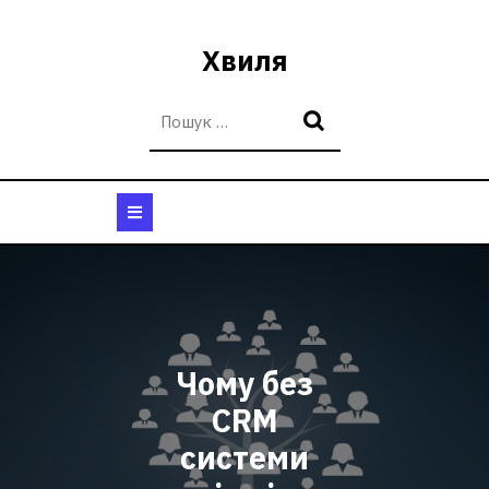
Перейти
до
Хвиля
вмісту
Кнопка
Відкрити
Чому без
CRM
системи