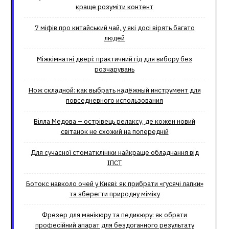
краще розуміти контент
7 міфів про китайський чай, у які досі вірять багато
людей
Міжкімнатні двері: практичний гід для вибору без
розчарувань
Нож складной: как выбрать надёжный инструмент для
повседневного использования
Вілла Медова – острівець релаксу, де кожен новий
світанок не схожий на попередній
Для сучасної стоматклініки найкраще обладнання від
ІПСТ
Ботокс навколо очей у Києві: як прибрати «гусячі лапки»
та зберегти природну міміку
Фрезер для манікюру та педикюру: як обрати
професійний апарат для бездоганного результату