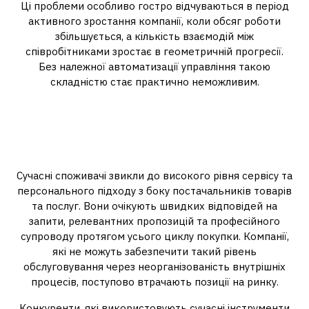
Ці проблеми особливо гостро відчуваються в період
активного зростання компанії, коли обсяг роботи
збільшується, а кількість взаємодій між
співробітниками зростає в геометричній прогресії.
Без належної автоматизації управління такою
складністю стає практично неможливим.
Втрата конкурентних переваг:
чому сучасний ринок вимагає
системного підходу
Сучасні споживачі звикли до високого рівня сервісу та
персонального підходу з боку постачальників товарів
та послуг. Вони очікують швидких відповідей на
запити, релевантних пропозицій та професійного
супроводу протягом усього циклу покупки. Компанії,
які не можуть забезпечити такий рівень
обслуговування через неорганізованість внутрішніх
процесів, поступово втрачають позиції на ринку.
Конкуренти, які використовують сучасні інструменти