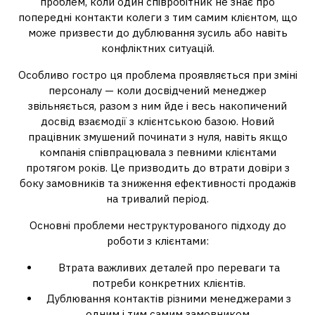
проблем, коли один співробітник не знає про
попередні контакти колеги з тим самим клієнтом, що
може призвести до дублювання зусиль або навіть
конфліктних ситуацій.
Особливо гостро ця проблема проявляється при зміні
персоналу — коли досвідчений менеджер
звільняється, разом з ним йде і весь накопичений
досвід взаємодії з клієнтською базою. Новий
працівник змушений починати з нуля, навіть якщо
компанія співпрацювала з певними клієнтами
протягом років. Це призводить до втрати довіри з
боку замовників та зниження ефективності продажів
на тривалий період.
Основні проблеми неструктурованого підходу до
роботи з клієнтами:
Втрата важливих деталей про переваги та
потреби конкретних клієнтів.
Дублювання контактів різними менеджерами з
одним і тим самим замовником.