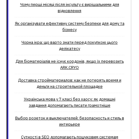
Чому перші місяці після інсульту є вирішальними для
відновлення
Як організувати ефективну систему безпеки для дому та
бізнесу
Чорна ікра: що варто знати перед покупкою цього
делікатесу
Для біоматеріалів не існує кордонів, якщо їх перевозить
ARK.CRYO
Доставка стройматериалов: как не потерять время и
деньги на строительной площадке
Українська мова у 7 класі без хаосу: як домашні
завдання допомагають писати грамотніше
Выбор розеток и выключателей: безопасность и стиль в
интерьере
Сутності в SEO допомагають пошуковим системам