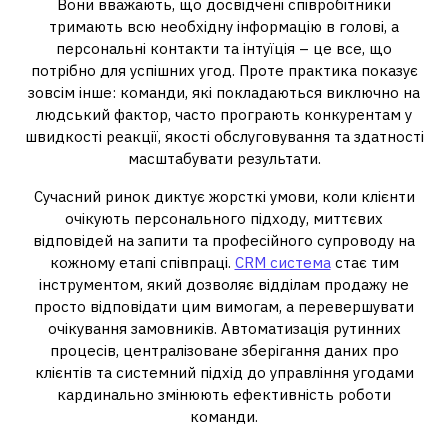
Вони вважають, що досвідчені співробітники
тримають всю необхідну інформацію в голові, а
персональні контакти та інтуїція – це все, що
потрібно для успішних угод. Проте практика показує
зовсім інше: команди, які покладаються виключно на
людський фактор, часто програють конкурентам у
швидкості реакції, якості обслуговування та здатності
масштабувати результати.
Сучасний ринок диктує жорсткі умови, коли клієнти
очікують персонального підходу, миттєвих
відповідей на запити та професійного супроводу на
кожному етапі співпраці.
CRM система
стає тим
інструментом, який дозволяє відділам продажу не
просто відповідати цим вимогам, а перевершувати
очікування замовників. Автоматизація рутинних
процесів, централізоване зберігання даних про
клієнтів та системний підхід до управління угодами
кардинально змінюють ефективність роботи
команди.