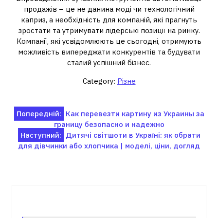
продажів – це не данина моді чи технологічний
каприз, а необхідність для компаній, які прагнуть
зростати та утримувати лідерські позиції на ринку.
Компанії, які усвідомлюють це сьогодні, отримують
можливість випереджати конкурентів та будувати
сталий успішний бізнес.
Category:
Різне
Навігація
Попередній:
Как перевезти картину из Украины за
границу безопасно и надежно
записів
Наступний:
Дитячі світшоти в Україні: як обрати
для дівчинки або хлопчика | моделі, ціни, догляд
Пов'язані записи