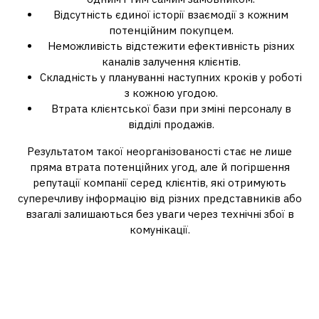
Відсутність єдиної історії взаємодії з кожним
потенційним покупцем.
Неможливість відстежити ефективність різних
каналів залучення клієнтів.
Складність у плануванні наступних кроків у роботі
з кожною угодою.
Втрата клієнтської бази при зміні персоналу в
відділі продажів.
Результатом такої неорганізованості стає не лише
пряма втрата потенційних угод, але й погіршення
репутації компанії серед клієнтів, які отримують
суперечливу інформацію від різних представників або
взагалі залишаються без уваги через технічні збої в
комунікації.
Неефективне планування та
контроль: втрата прибутку
через відсутність аналітики