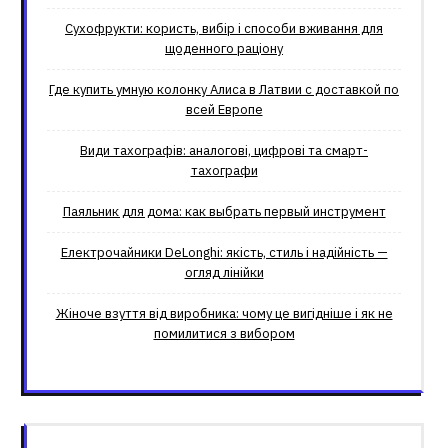
Сухофрукти: користь, вибір і способи вживання для
щоденного раціону
Где купить умную колонку Алиса в Латвии с доставкой по
всей Европе
Види тахографів: аналогові, цифрові та смарт-
тахографи
Паяльник для дома: как выбрать первый инструмент
Електрочайники DeLonghi: якість, стиль і надійність —
огляд лінійки
Жіноче взуття від виробника: чому це вигідніше і як не
помилитися з вибором