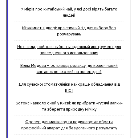
7 міфів про китайський чай, у які досі вірять багато
людей
Міжкімнатні двері: практичний гід для вибору без
розчарувань
Нож складной: как выбрать надёжный инструмент для
повседневного использования
Вілла Медова – острівець релаксу, де кожен новий
світанок не схожий на попередній
Для сучасної стоматклініки найкраще обладнання від
ІПСТ
Ботокс навколо очей у Києві: як прибрати «гусячі лапки»
та зберегти природну міміку
Фрезер для манікюру та педикюру: як обрати
професійний апарат для бездоганного результату