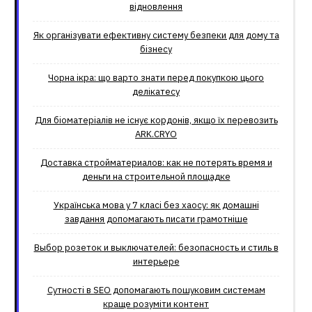
відновлення
Як організувати ефективну систему безпеки для дому та
бізнесу
Чорна ікра: що варто знати перед покупкою цього
делікатесу
Для біоматеріалів не існує кордонів, якщо їх перевозить
ARK.CRYO
Доставка стройматериалов: как не потерять время и
деньги на строительной площадке
Українська мова у 7 класі без хаосу: як домашні
завдання допомагають писати грамотніше
Выбор розеток и выключателей: безопасность и стиль в
интерьере
Сутності в SEO допомагають пошуковим системам
краще розуміти контент