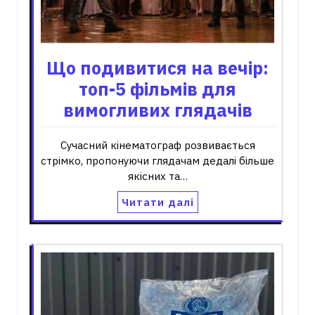
Що подивитися на вечір:
топ-5 фільмів для
вимогливих глядачів
Сучасний кінематограф розвивається
стрімко, пропонуючи глядачам дедалі більше
якісних та…
Читати далі