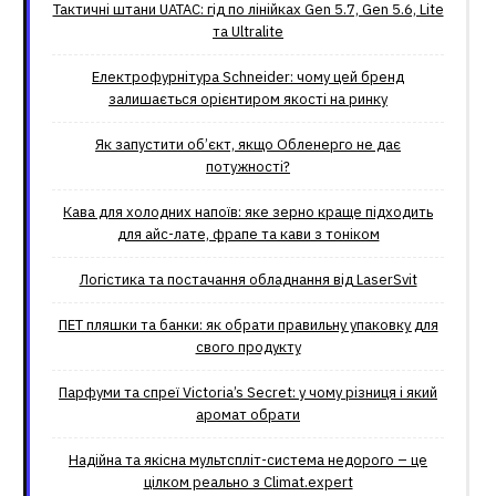
Тактичні штани UATAC: гід по лінійках Gen 5.7, Gen 5.6, Lite
та Ultralite
Електрофурнітура Schneider: чому цей бренд
залишається орієнтиром якості на ринку
Як запустити об’єкт, якщо Обленерго не дає
потужності?
Кава для холодних напоїв: яке зерно краще підходить
для айс-лате, фрапе та кави з тоніком
Логістика та постачання обладнання від LaserSvit
ПЕТ пляшки та банки: як обрати правильну упаковку для
свого продукту
Парфуми та спреї Victoria’s Secret: у чому різниця і який
аромат обрати
Надійна та якісна мультспліт-система недорого – це
цілком реально з Climat.еxpert