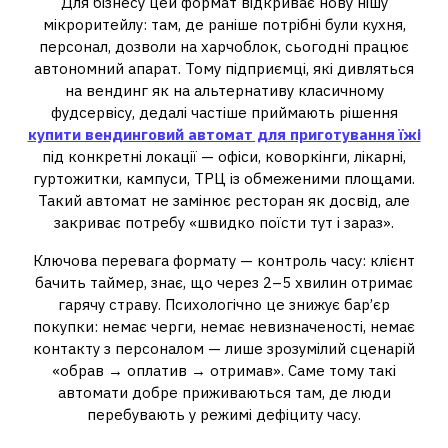
Для бізнесу цей формат відкриває нову нішу
мікроритейлу: там, де раніше потрібні були кухня,
персонал, дозволи на харчоблок, сьогодні працює
автономний апарат. Тому підприємці, які дивляться
на вендинг як на альтернативу класичному
фудсервісу, дедалі частіше приймають рішення
купити вендинговий автомат для приготування їжі
під конкретні локації — офіси, коворкінги, лікарні,
гуртожитки, кампуси, ТРЦ із обмеженими площами.
Такий автомат не замінює ресторан як досвід, але
закриває потребу «швидко поїсти тут і зараз».
Ключова перевага формату — контроль часу: клієнт
бачить таймер, знає, що через 2–5 хвилин отримає
гарячу страву. Психологічно це знижує бар’єр
покупки: немає черги, немає невизначеності, немає
контакту з персоналом — лише зрозумілий сценарій
«обрав → оплатив → отримав». Саме тому такі
автомати добре приживаються там, де люди
перебувають у режимі дефіциту часу.