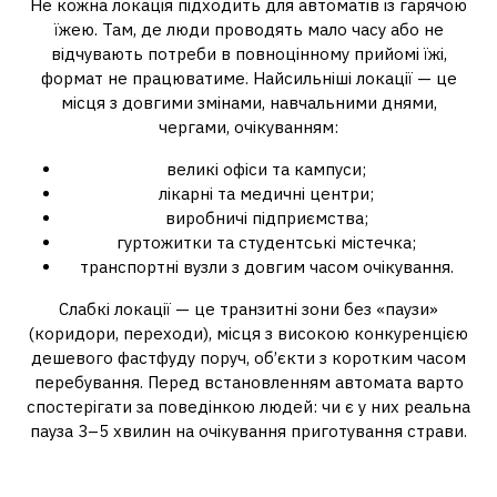
Не кожна локація підходить для автоматів із гарячою
їжею. Там, де люди проводять мало часу або не
відчувають потреби в повноцінному прийомі їжі,
формат не працюватиме. Найсильніші локації — це
місця з довгими змінами, навчальними днями,
чергами, очікуванням:
великі офіси та кампуси;
лікарні та медичні центри;
виробничі підприємства;
гуртожитки та студентські містечка;
транспортні вузли з довгим часом очікування.
Слабкі локації — це транзитні зони без «паузи»
(коридори, переходи), місця з високою конкуренцією
дешевого фастфуду поруч, об’єкти з коротким часом
перебування. Перед встановленням автомата варто
спостерігати за поведінкою людей: чи є у них реальна
пауза 3–5 хвилин на очікування приготування страви.
Ризики, регуляторні моменти і