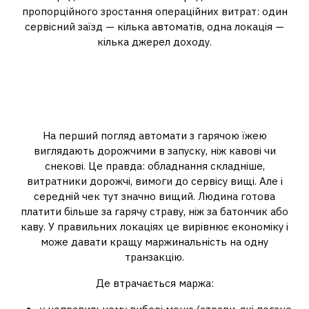
пропорційного зростання операційних витрат: один
сервісний заїзд — кілька автоматів, одна локація —
кілька джерел доходу.
Економіка гарячої їжі у
вендингу: де реальна маржа і
на чому її втрачають
На перший погляд автомати з гарячою їжею
виглядають дорожчими в запуску, ніж кавові чи
снекові. Це правда: обладнання складніше,
витратники дорожчі, вимоги до сервісу вищі. Але і
середній чек тут значно вищий. Людина готова
платити більше за гарячу страву, ніж за батончик або
каву. У правильних локаціях це вирівнює економіку і
може давати кращу маржинальність на одну
транзакцію.
Де втрачається маржа: