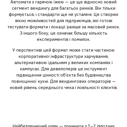
Автомати з гарячою їжею — це ще відносно новий
сегмент вендингу для багатьох ринків. Він тільки
формується, і стандарти ще не усталені. Це створює
вікно можливостей для підприємців, які готові
тестувати формати і локації раніше за масовий ринок.
З іншого боку, це означає більшу кількість
експериментів і помилок.
У перспективі цей формат може стати частиною
корпоративної інфраструктури харчування,
альтернативою їдальням у великих компаніях і
кампусах. Для девелоперів це інструмент
підвищення цінності об’єкта без будівництва
повноцінної кухні. Для вендингових операторів —
новий рівень середнього чека і лояльності клієнтів.
Як стартувати з автоматами
для приготування їжі без
критичних помилок
Найбезпечніший шлях — починати з 1–2 пілотних