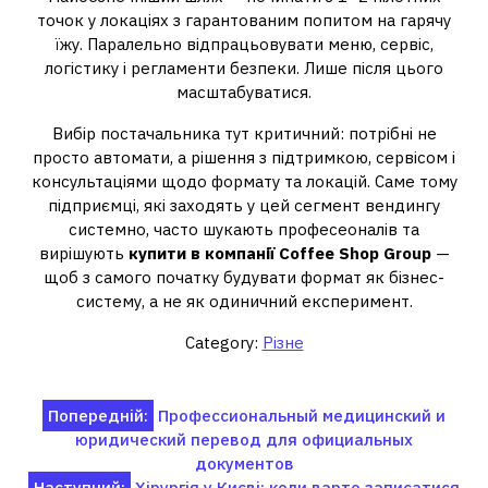
точок у локаціях з гарантованим попитом на гарячу
їжу. Паралельно відпрацьовувати меню, сервіс,
логістику і регламенти безпеки. Лише після цього
масштабуватися.
Вибір постачальника тут критичний: потрібні не
просто автомати, а рішення з підтримкою, сервісом і
консультаціями щодо формату та локацій. Саме тому
підприємці, які заходять у цей сегмент вендингу
системно, часто шукають професеоналів та
вирішують
купити в компанії Coffee Shop Group
—
щоб з самого початку будувати формат як бізнес-
систему, а не як одиничний експеримент.
Category:
Різне
Навігація
Попередній:
Профессиональный медицинский и
юридический перевод для официальных
записів
документов
Наступний:
Хірургія у Києві: коли варто записатися