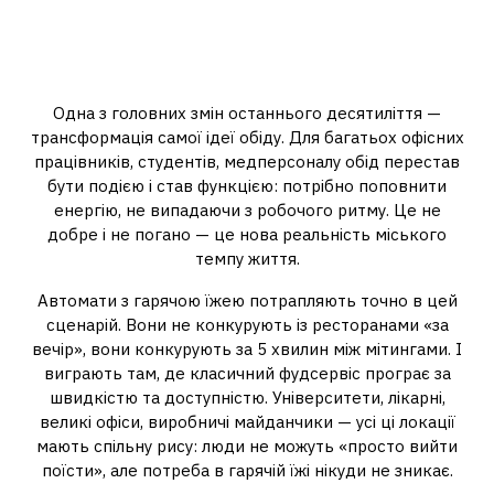
Як змінюється поведінка
споживача: від «йти їсти» до
«з’їсти по дорозі»
Одна з головних змін останнього десятиліття —
трансформація самої ідеї обіду. Для багатьох офісних
працівників, студентів, медперсоналу обід перестав
бути подією і став функцією: потрібно поповнити
енергію, не випадаючи з робочого ритму. Це не
добре і не погано — це нова реальність міського
темпу життя.
Автомати з гарячою їжею потрапляють точно в цей
сценарій. Вони не конкурують із ресторанами «за
вечір», вони конкурують за 5 хвилин між мітингами. І
виграють там, де класичний фудсервіс програє за
швидкістю та доступністю. Університети, лікарні,
великі офіси, виробничі майданчики — усі ці локації
мають спільну рису: люди не можуть «просто вийти
поїсти», але потреба в гарячій їжі нікуди не зникає.