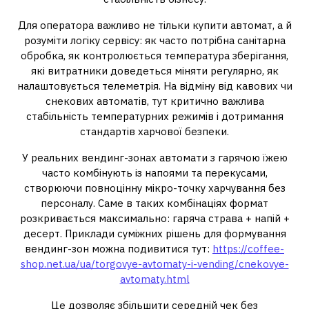
Для оператора важливо не тільки купити автомат, а й
розуміти логіку сервісу: як часто потрібна санітарна
обробка, як контролюється температура зберігання,
які витратники доведеться міняти регулярно, як
налаштовується телеметрія. На відміну від кавових чи
снекових автоматів, тут критично важлива
стабільність температурних режимів і дотримання
стандартів харчової безпеки.
У реальних вендинг-зонах автомати з гарячою їжею
часто комбінують із напоями та перекусами,
створюючи повноцінну мікро-точку харчування без
персоналу. Саме в таких комбінаціях формат
розкривається максимально: гаряча страва + напій +
десерт. Приклади суміжних рішень для формування
вендинг-зон можна подивитися тут:
https://coffee-
shop.net.ua/ua/torgovye-avtomaty-i-vending/cnekovye-
avtomaty.html
Це дозволяє збільшити середній чек без