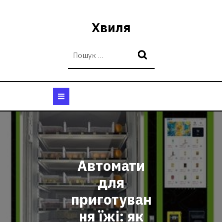
Перейти
до
Хвиля
вмісту
Кнопка
Відкрити
Автомати
для
приготуван
ня їжі: як