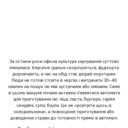
вендинг замінює офісні
їдальні, фудкорти і
«швидкі перекуси на бігу»
Чому автомати з гарячою їжею
стали альтернативою
їдальням і фудкортам
За останні роки офісна культура харчування суттєво
змінилася. Класичні їдальні скорочуються, фудкорти
дорожчають, а час на обід стає дедалі коротшим.
Люди не готові стояти в чергах і витрачати 30–40
хвилин на пошук їжі між зустрічами або змінами. Саме
в цьому вакуумі почали активно з’являтися автомати
для приготування їжі: піца, паста, бургери, гарячі
сендвічі, супи, боули. Це не «розігріти щось із
холодильника», а повноцінне приготування або
доведення страви до готовності прямо в автоматі.