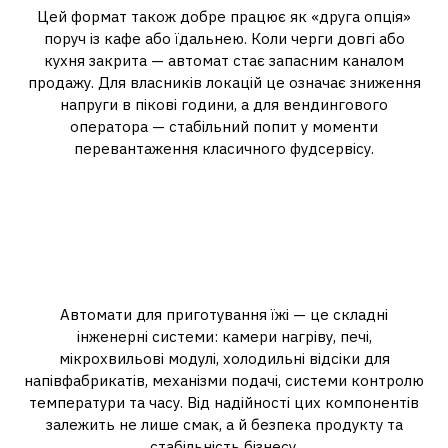
Цей формат також добре працює як «друга опція»
поруч із кафе або їдальнею. Коли черги довгі або
кухня закрита — автомат стає запасним каналом
продажу. Для власників локацій це означає зниження
напруги в пікові години, а для вендингового
оператора — стабільний попит у моменти
перевантаження класичного фудсервісу.
Технологічний бік: що
всередині автоматів із гарячою
їжею і чому це важливо для
бізнесу
Автомати для приготування їжі — це складні
інженерні системи: камери нагріву, печі,
мікрохвильові модулі, холодильні відсіки для
напівфабрикатів, механізми подачі, системи контролю
температури та часу. Від надійності цих компонентів
залежить не лише смак, а й безпека продукту та
стабільність бізнесу.