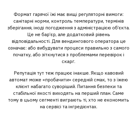
репутація формату
Формат гарячої їжі має вищі регуляторні вимоги:
санітарні норми, контроль температури, термінів
зберігання, іноді погодження з адміністрацією об’єкта.
Це не бар’єр, але додатковий рівень
відповідальності. Для вендингового оператора це
означає: або вибудувати процеси правильно з самого
початку, або зіткнутися з проблемами перевірок і
скарг.
Репутація тут теж працює інакше. Якщо кавовий
автомат може «пробачити» середній смак, то з їжею
клієнт набагато суворіший. Питання безпеки та
стабільної якості виходять на перший план. Саме
тому в цьому сегменті виграють ті, хто не економить
на сервісі та інгредієнтах.
Куди рухається формат і як не
запізнитися з входом