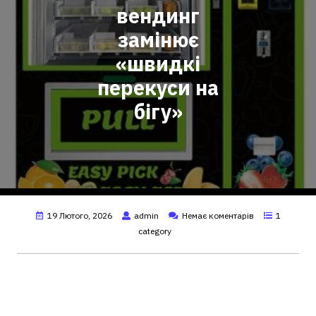
вендинг
замінює
«швидкі
перекуси на
бігу»
19 Лютого, 2026
admin
Немає коментарів
1
category
Автомати для
приготування їжі: як