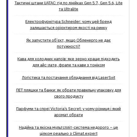
Тактичні штани UATAC: гід по лінійках Gen 5.7, Gen 5.6, Lite
та Ultralite
Електрофурнітура Schneider: чому цей бренд
залишається орієнтиром якості на ринку
Як запустити об’єкт, якщо Обленерго не дає
потужності?
Кава для холодних напоїв: яке зерно краще підходить
для айс-лате, фрапе та кави з тоніком
Логістика та постачання обладнання від LaserSvit
ПЕТ пляшки та банки: як обрати правильну упаковку для
свого продукту
Парфуми та спреї Victoria’s Secret: у чому різниця і який
аромат обрати
Надійна та якісна мультспліт-система недорого – це
цілком реально з Climat.еxpert