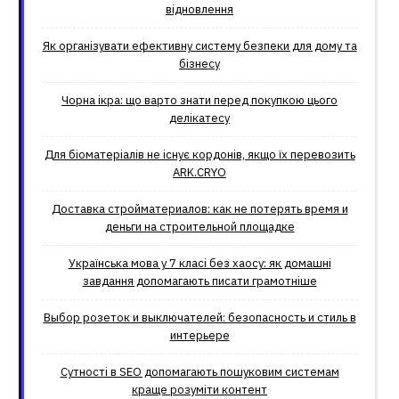
відновлення
Як організувати ефективну систему безпеки для дому та
бізнесу
Чорна ікра: що варто знати перед покупкою цього
делікатесу
Для біоматеріалів не існує кордонів, якщо їх перевозить
ARK.CRYO
Доставка стройматериалов: как не потерять время и
деньги на строительной площадке
Українська мова у 7 класі без хаосу: як домашні
завдання допомагають писати грамотніше
Выбор розеток и выключателей: безопасность и стиль в
интерьере
Сутності в SEO допомагають пошуковим системам
краще розуміти контент