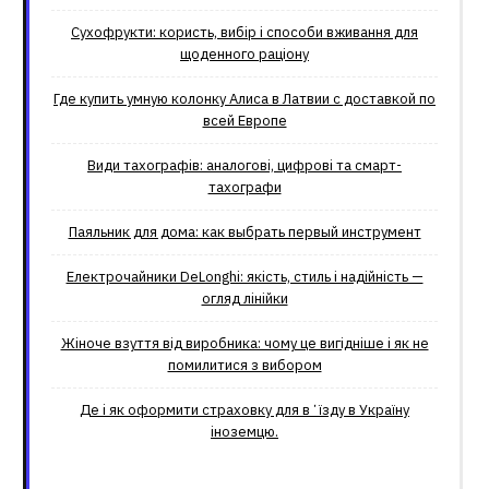
Сухофрукти: користь, вибір і способи вживання для
щоденного раціону
Где купить умную колонку Алиса в Латвии с доставкой по
всей Европе
Види тахографів: аналогові, цифрові та смарт-
тахографи
Паяльник для дома: как выбрать первый инструмент
Електрочайники DeLonghi: якість, стиль і надійність —
огляд лінійки
Жіноче взуття від виробника: чому це вигідніше і як не
помилитися з вибором
Де і як оформити страховку для вʼїзду в Україну
іноземцю.