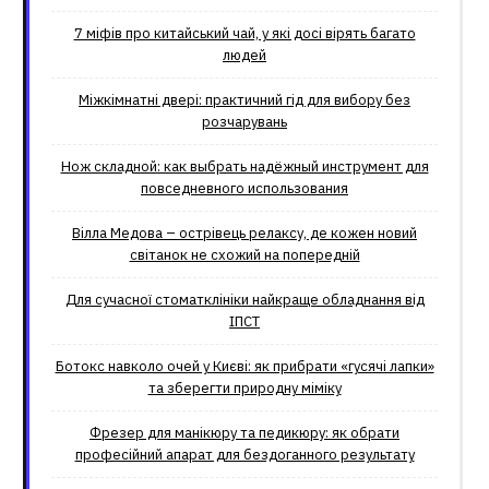
7 міфів про китайський чай, у які досі вірять багато
людей
Міжкімнатні двері: практичний гід для вибору без
розчарувань
Нож складной: как выбрать надёжный инструмент для
повседневного использования
Вілла Медова – острівець релаксу, де кожен новий
світанок не схожий на попередній
Для сучасної стоматклініки найкраще обладнання від
ІПСТ
Ботокс навколо очей у Києві: як прибрати «гусячі лапки»
та зберегти природну міміку
Фрезер для манікюру та педикюру: як обрати
професійний апарат для бездоганного результату