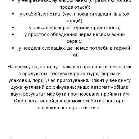
у неправильному виборі меню (страви, які погано
продаються);
у слабкій логістиці (часті поїздки заради кількох
порцій);
у списаннях через терміни придатності;
у простоях обладнання через несвоєчасний
сервіс;
у невдалих локаціях, де немає потреби в гарячій
їжі.
На відміну від кави, тут важливо працювати з меню як
з продуктом: тестувати рецептури, формати
упаковки, порції, час приготування. Клієнт у вендингу
дуже чутливий до очікувань: якщо автомат «обіцяє
піцу», результат має бути прогнозовано прийнятним.
Один негативний досвід може «вбити» повторні
покупки в конкретній точці.
Локації для гарячої їжі: де
формат «зайде», а де ні