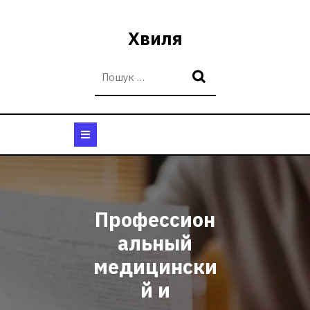
Перейти
до
Хвиля
вмісту
Кнопка
Відкрити
Профессион
альный
медицински
й и