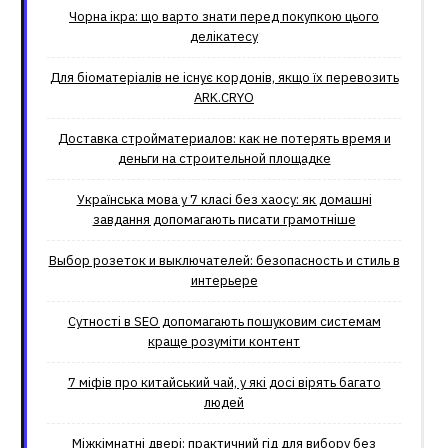
Чорна ікра: що варто знати перед покупкою цього
делікатесу
Для біоматеріалів не існує кордонів, якщо їх перевозить
ARK.CRYO
Доставка стройматериалов: как не потерять время и
деньги на строительной площадке
Українська мова у 7 класі без хаосу: як домашні
завдання допомагають писати грамотніше
Выбор розеток и выключателей: безопасность и стиль в
интерьере
Сутності в SEO допомагають пошуковим системам
краще розуміти контент
7 міфів про китайський чай, у які досі вірять багато
людей
Міжкімнатні двері: практичний гід для вибору без