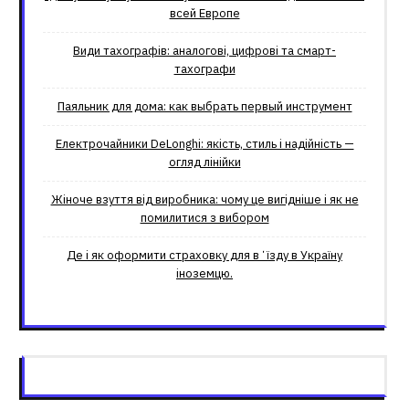
всей Европе
Види тахографів: аналогові, цифрові та смарт-
тахографи
Паяльник для дома: как выбрать первый инструмент
Електрочайники DeLonghi: якість, стиль і надійність —
огляд лінійки
Жіноче взуття від виробника: чому це вигідніше і як не
помилитися з вибором
Де і як оформити страховку для вʼїзду в Україну
іноземцю.