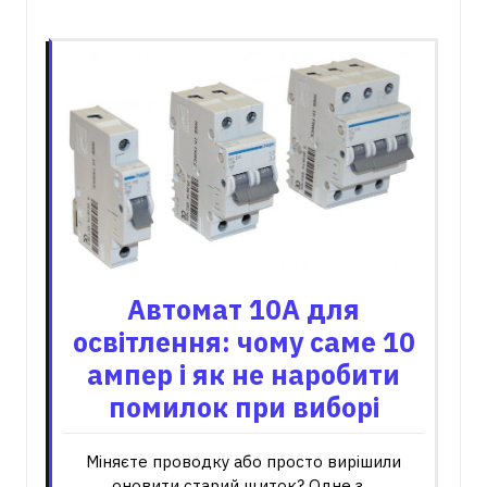
Пов'язані записи
Автомат 10А для
освітлення: чому саме 10
ампер і як не наробити
помилок при виборі
Міняєте проводку або просто вирішили
оновити старий щиток? Одне з…