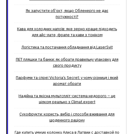
Як запустити об’єкт, якщо Обленерго не дає
потужності?
Кава для холодних напоїв: яке зерно краще підходить
для айс-лате, фрапе та кави з тоніком
Логістика та постачання обладнання від LaserSvit
ПЕТ пляшки та банки: як обрати правильну упаковку для
свого продукту
Парфуми та спреї Victoria’s Secret: у чому різниця і який
аромат обрати
Надійна та якісна мультспліт-система недорого – це
цілком реально з Climat.еxpert
Сухофрукти: користь, вибір і способи вживання для
щоденного раціону
Где купить умную колонку Алиса в Латвии с доставкой по