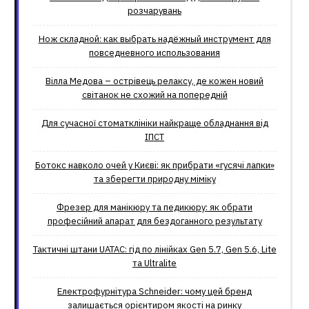
розчарувань
Нож складной: как выбрать надёжный инструмент для
повседневного использования
Вілла Медова – острівець релаксу, де кожен новий
світанок не схожий на попередній
Для сучасної стоматклініки найкраще обладнання від
ІПСТ
Ботокс навколо очей у Києві: як прибрати «гусячі лапки»
та зберегти природну міміку
Фрезер для манікюру та педикюру: як обрати
професійний апарат для бездоганного результату
Тактичні штани UATAC: гід по лінійках Gen 5.7, Gen 5.6, Lite
та Ultralite
Електрофурнітура Schneider: чому цей бренд
залишається орієнтиром якості на ринку