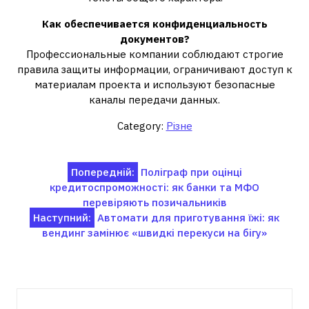
Как обеспечивается конфиденциальность
документов?
Профессиональные компании соблюдают строгие
правила защиты информации, ограничивают доступ к
материалам проекта и используют безопасные
каналы передачи данных.
Category:
Різне
Навігація
Попередній:
Поліграф при оцінці
кредитоспроможності: як банки та МФО
записів
перевіряють позичальників
Наступний:
Автомати для приготування їжі: як
вендинг замінює «швидкі перекуси на бігу»