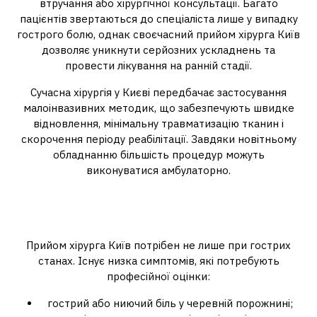
втручання або хірургічної консультації. Багато
пацієнтів звертаються до спеціаліста лише у випадку
гострого болю, однак своєчасний прийом хірурга Київ
дозволяє уникнути серйозних ускладнень та
провести лікування на ранній стадії.
Сучасна хірургія у Києві передбачає застосування
малоінвазивних методик, що забезпечують швидке
відновлення, мінімальну травматизацію тканин і
скорочення періоду реабілітації. Завдяки новітньому
обладнанню більшість процедур можуть
виконуватися амбулаторно.
Коли необхідна консультація
хірурга
Прийом хірурга Київ потрібен не лише при гострих
станах. Існує низка симптомів, які потребують
професійної оцінки:
гострий або ниючий біль у черевній порожнині;