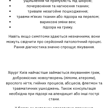
ущільнення чи припухлість під шкірою;
почервоніння та нагноєння тканин;
тривале незагойне пошкодження;
травми м’яких тканин або підозра на перелом;
варикозні зміни вен;
підозра на грижу.
Навіть якщо симптоми здаються незначними, вони
можуть свідчити про серйозний патологічний процес.
Рання діагностика значно спрощує лікування.
Найпоширеніші захворювання
у хірургії
Хірург Київ найчастіше займається лікуванням гриж,
доброякісних новоутворень (ліпоми, атероми),
врослого нігтя, гнійних процесів, абсцесів, флегмон та
травматичних ушкоджень. Також консультація
необхідна при підозрі на апендицит або інші гострі
стани.