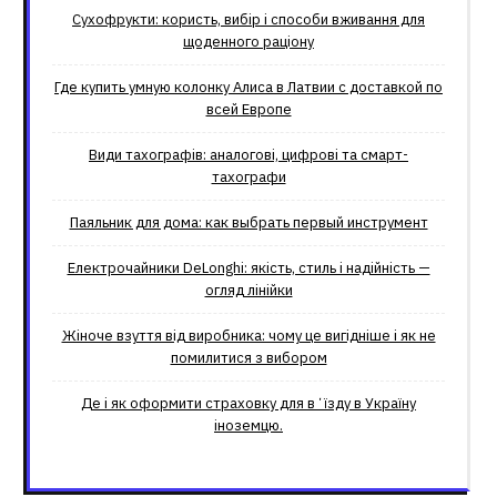
Сухофрукти: користь, вибір і способи вживання для
щоденного раціону
Где купить умную колонку Алиса в Латвии с доставкой по
всей Европе
Види тахографів: аналогові, цифрові та смарт-
тахографи
Паяльник для дома: как выбрать первый инструмент
Електрочайники DeLonghi: якість, стиль і надійність —
огляд лінійки
Жіноче взуття від виробника: чому це вигідніше і як не
помилитися з вибором
Де і як оформити страховку для вʼїзду в Україну
іноземцю.