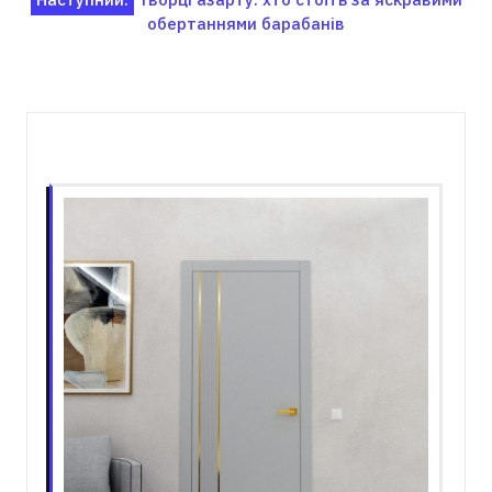
обертаннями барабанів
Пов'язані записи