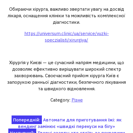
Обираючи хірурга, важливо звертати увагу на досвід
лікаря, оснащення клініки та можливість комплексної
діагностики.
https://universum.clinic/ua/service/vuzki-
speczialisti/xirurgiya/
Висновок
Хірургія у Києві — це сучасний напрям медицини, що
дозволяє ефективно вирішувати широкий спектр
захворювань. Своєчасний прийом хірурга Київ є
запорукою ранньої діагностики, безпечного лікування
та швидкого відновлення.
Category:
Різне
Навігація
Попередній:
Автомати для приготування їжі: як
вендинг замінює «швидкі перекуси на бігу»
записів
Наступний:
Творці азарту: хто стоїть за яскравими