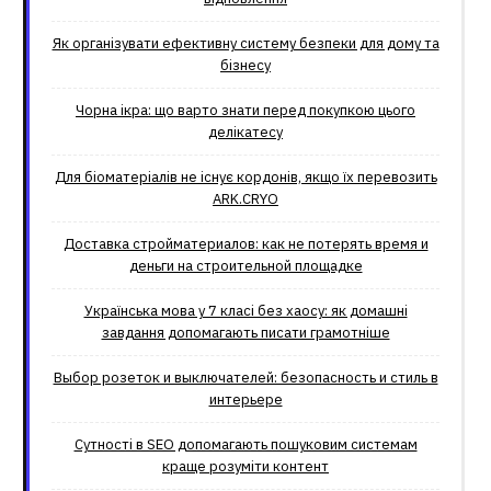
Як організувати ефективну систему безпеки для дому та
бізнесу
Чорна ікра: що варто знати перед покупкою цього
делікатесу
Для біоматеріалів не існує кордонів, якщо їх перевозить
ARK.CRYO
Доставка стройматериалов: как не потерять время и
деньги на строительной площадке
Українська мова у 7 класі без хаосу: як домашні
завдання допомагають писати грамотніше
Выбор розеток и выключателей: безопасность и стиль в
интерьере
Сутності в SEO допомагають пошуковим системам
краще розуміти контент