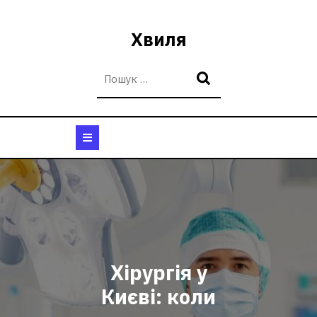
Перейти
до
Хвиля
вмісту
Кнопка
Відкрити
Хірургія у
Києві: коли