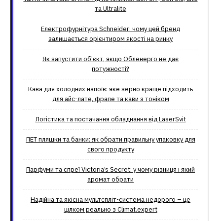
та Ultralite
Електрофурнітура Schneider: чому цей бренд
залишається орієнтиром якості на ринку
Як запустити об’єкт, якщо Обленерго не дає
потужності?
Кава для холодних напоїв: яке зерно краще підходить
для айс-лате, фрапе та кави з тоніком
Логістика та постачання обладнання від LaserSvit
ПЕТ пляшки та банки: як обрати правильну упаковку для
свого продукту
Парфуми та спреї Victoria’s Secret: у чому різниця і який
аромат обрати
Надійна та якісна мультспліт-система недорого – це
цілком реально з Climat.еxpert