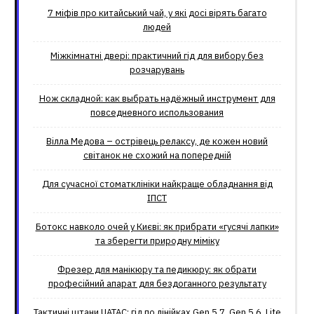
7 міфів про китайський чай, у які досі вірять багато
людей
Міжкімнатні двері: практичний гід для вибору без
розчарувань
Нож складной: как выбрать надёжный инструмент для
повседневного использования
Вілла Медова – острівець релаксу, де кожен новий
світанок не схожий на попередній
Для сучасної стоматклініки найкраще обладнання від
ІПСТ
Ботокс навколо очей у Києві: як прибрати «гусячі лапки»
та зберегти природну міміку
Фрезер для манікюру та педикюру: як обрати
професійний апарат для бездоганного результату
Тактичні штани UATAC: гід по лінійках Gen 5.7, Gen 5.6, Lite