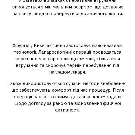
У багатьох випадках оперативне втручання
виконується з мінімальним розрізом, що дозволяє
пацієнту швидко повернутися до звичного життя.
Сучасні методи оперативного
лікування
Хірургія у Києві активно застосовує малоінвазивні
технології. Лапароскопічні операції проводяться
через невеликі проколи, що зменшує біль після
втручання та скорочує термін перебування під
наглядом лікаря.
Також використовуються сучасні методи знеболення,
що забезпечують комфорт під час процедур. Після
операції пацієнт отримує детальні рекомендації
щодо догляду за раною та відновлення фізичної
активності.
Підготовка до хірургічного
втручання