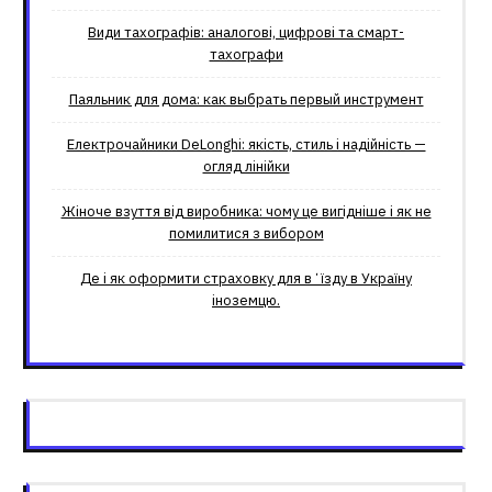
Види тахографів: аналогові, цифрові та смарт-
тахографи
Паяльник для дома: как выбрать первый инструмент
Електрочайники DeLonghi: якість, стиль і надійність —
огляд лінійки
Жіноче взуття від виробника: чому це вигідніше і як не
помилитися з вибором
Де і як оформити страховку для вʼїзду в Україну
іноземцю.