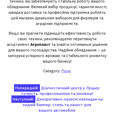
техніки, які забезпечують стабільну роботу вашого
обладнання. Великий вибір продукції, гарантія якості,
швидка доставка та професійна підтримка роблять
цей магазин ідеальним вибором для фермерів та
аграрних підприємств.
Якщо ви прагнете підвищити ефективність роботи
своєї техніки, рекомендуємо переглянути
асортимент
Агропласт
та знайти оптимальні рішення
для вашого господарства. Надійне обладнання – це
запорука успішного врожаю та стабільного розвитку
вашого бізнесу!
Category:
Різне
Навігація
Попередній:
Діагностичний центр у Луцьку:
точність, професіоналізм та інновації
записів
Наступний:
Декоративно-захисні накладки на
задній бампер: стиль та захист для
вашого автомобіля