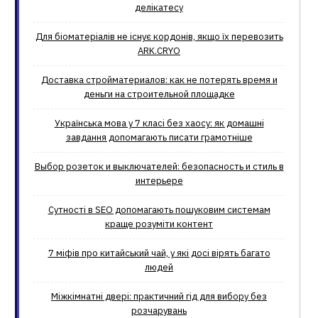
делікатесу
Для біоматеріалів не існує кордонів, якщо їх перевозить
ARK.CRYO
Доставка стройматериалов: как не потерять время и
деньги на строительной площадке
Українська мова у 7 класі без хаосу: як домашні
завдання допомагають писати грамотніше
Выбор розеток и выключателей: безопасность и стиль в
интерьере
Сутності в SEO допомагають пошуковим системам
краще розуміти контент
7 міфів про китайський чай, у які досі вірять багато
людей
Міжкімнатні двері: практичний гід для вибору без
розчарувань