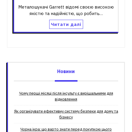
Металошукачі Garrett відомі своєю високою
якістю та надійністю, що робить…
Читати далі
Новини
Чому перші місяці після інсульту є вирішальними для
відновлення
Як організувати ефективну систему безпеки для дому та
бізнесу
Чорна ікра: що варто знати перед покупкою цього