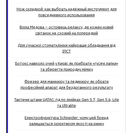
Нож складной: как выбрать надёжный инструмент для
повседневного использования
Вілла Медова – острівець релаксу, де кожен новий
світанок не схожий на попередній
Для сучасної стоматклініки найкраще обладнання від
ІПСТ
Ботокс навколо очей у Києві: як прибрати «гусячі лапки»
та зберегти природну міміку
Фрезер для манікюру та педикюру: як обрати
професійний апарат для бездоганного результату
Тактичні штани UATAC: гід по лінійках Gen 5.7, Gen 5.6, Lite
та Ultralite
Електрофурнітура Schneider: чому цей бренд
залишається орієнтиром якості на ринку