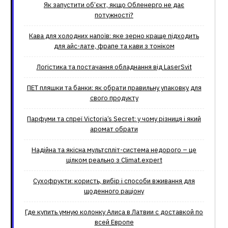
Як запустити об’єкт, якщо Обленерго не дає
потужності?
Кава для холодних напоїв: яке зерно краще підходить
для айс-лате, фрапе та кави з тоніком
Логістика та постачання обладнання від LaserSvit
ПЕТ пляшки та банки: як обрати правильну упаковку для
свого продукту
Парфуми та спреї Victoria’s Secret: у чому різниця і який
аромат обрати
Надійна та якісна мультспліт-система недорого – це
цілком реально з Climat.еxpert
Сухофрукти: користь, вибір і способи вживання для
щоденного раціону
Где купить умную колонку Алиса в Латвии с доставкой по
всей Европе