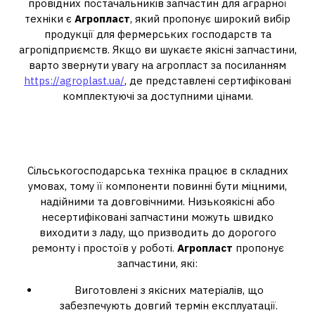
провідних постачальників запчастин для аграрної
техніки є
Агропласт
, який пропонує широкий вибір
продукції для фермерських господарств та
агропідприємств. Якщо ви шукаєте якісні запчастини,
варто звернути увагу на агропласт за посиланням
https://agroplast.ua/
, де представлені сертифіковані
комплектуючі за доступними цінами.
Чому важливо обирати якісні
запчастини?
Сільськогосподарська техніка працює в складних
умовах, тому її компоненти повинні бути міцними,
надійними та довговічними. Низькоякісні або
несертифіковані запчастини можуть швидко
виходити з ладу, що призводить до дорогого
ремонту і простоїв у роботі.
Агропласт
пропонує
запчастини, які:
Виготовлені з якісних матеріалів, що
забезпечують довгий термін експлуатації.