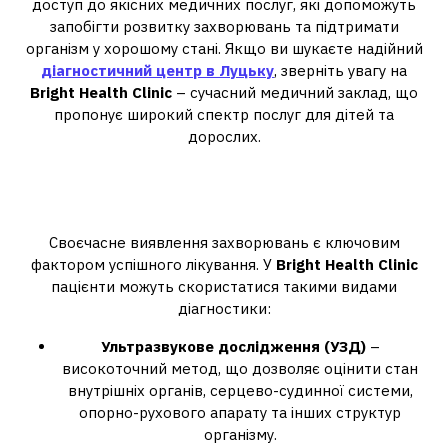
доступ до якісних медичних послуг, які допоможуть
запобігти розвитку захворювань та підтримати
організм у хорошому стані. Якщо ви шукаєте надійний
діагностичний центр в Луцьку
, зверніть увагу на
Bright Health Clinic
– сучасний медичний заклад, що
пропонує широкий спектр послуг для дітей та
дорослих.
Які діагностичні послуги
пропонує клініка
Своєчасне виявлення захворювань є ключовим
фактором успішного лікування. У
Bright Health Clinic
пацієнти можуть скористатися такими видами
діагностики:
Ультразвукове дослідження (УЗД)
–
високоточний метод, що дозволяє оцінити стан
внутрішніх органів, серцево-судинної системи,
опорно-рухового апарату та інших структур
організму.