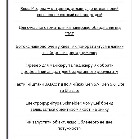
Вілла Медова – острівець релаксу, де кожен новий
світанок не схожий на попередній
Для сучасної стоматклініки найкраще обладнання від
ІПСТ
Ботокс навколо очей у Києві: як прибрати «гусячі лапки»
та зберегти природну міміку
Фрезер для манікюру та педикюру: як обрати
професійний апарат для бездоганного результату
Тактичні штани UATAC: гід по лінійках Gen 5.7, Gen 5.6, Lite
та Ultralite
Електрофурнітура Schneider: чому цей бренд
залишається орієнтиром якості на ринку
Як запустити об’єкт, якщо Обленерго не дає
потужності?