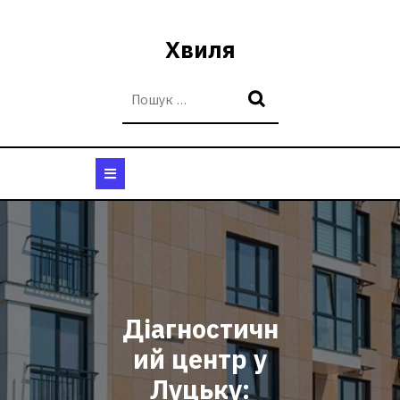
Перейти
до
Хвиля
вмісту
Кнопка
Відкрити
Діагностичн
ий центр у
Луцьку: