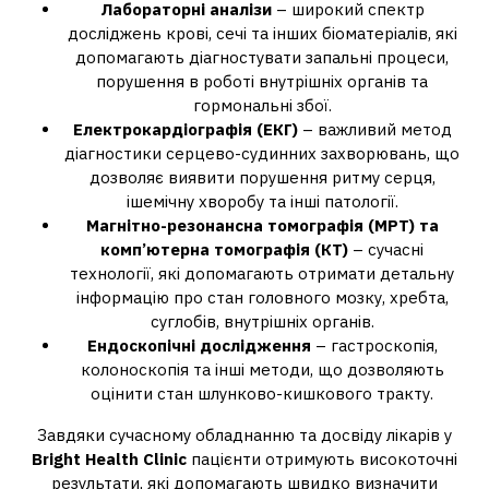
Лабораторні аналізи
– широкий спектр
досліджень крові, сечі та інших біоматеріалів, які
допомагають діагностувати запальні процеси,
порушення в роботі внутрішніх органів та
гормональні збої.
Електрокардіографія (ЕКГ)
– важливий метод
діагностики серцево-судинних захворювань, що
дозволяє виявити порушення ритму серця,
ішемічну хворобу та інші патології.
Магнітно-резонансна томографія (МРТ) та
комп’ютерна томографія (КТ)
– сучасні
технології, які допомагають отримати детальну
інформацію про стан головного мозку, хребта,
суглобів, внутрішніх органів.
Ендоскопічні дослідження
– гастроскопія,
колоноскопія та інші методи, що дозволяють
оцінити стан шлунково-кишкового тракту.
Завдяки сучасному обладнанню та досвіду лікарів у
Bright Health Clinic
пацієнти отримують високоточні
результати, які допомагають швидко визначити