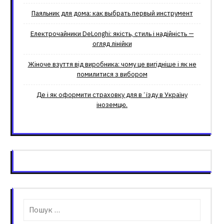
Паяльник для дома: как выбрать первый инструмент
Електрочайники DeLonghi: якість, стиль і надійність —
огляд лінійки
Жіноче взуття від виробника: чому це вигідніше і як не
помилитися з вибором
Де і як оформити страховку для вʼїзду в Україну
іноземцю.