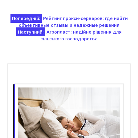
Навігація
Попередній:
Рейтинг прокси-серверов: где найти
объективные отзывы и надежные решения
записів
Наступний:
Агропласт: надійне рішення для
сільського господарства
Пов'язані записи