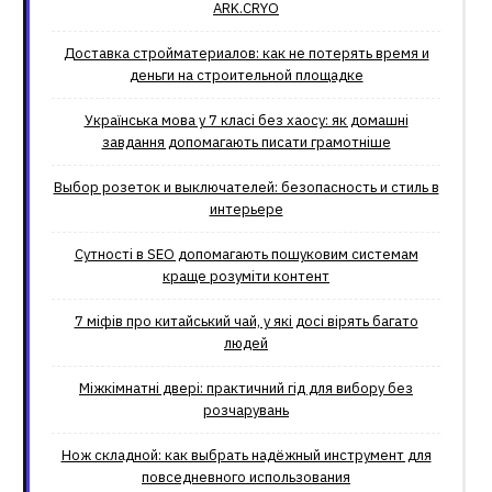
ARK.CRYO
Доставка стройматериалов: как не потерять время и
деньги на строительной площадке
Українська мова у 7 класі без хаосу: як домашні
завдання допомагають писати грамотніше
Выбор розеток и выключателей: безопасность и стиль в
интерьере
Сутності в SEO допомагають пошуковим системам
краще розуміти контент
7 міфів про китайський чай, у які досі вірять багато
людей
Міжкімнатні двері: практичний гід для вибору без
розчарувань
Нож складной: как выбрать надёжный инструмент для
повседневного использования