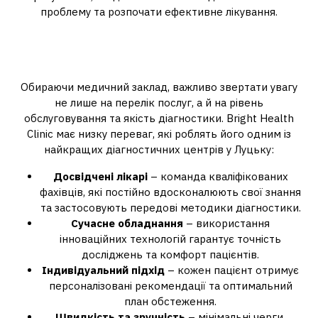
проблему та розпочати ефективне лікування.
Переваги медичного центру
Bright Health Clinic
Обираючи медичний заклад, важливо звертати увагу
не лише на перелік послуг, а й на рівень
обслуговування та якість діагностики. Bright Health
Clinic має низку переваг, які роблять його одним із
найкращих діагностичних центрів у Луцьку:
Досвідчені лікарі
– команда кваліфікованих
фахівців, які постійно вдосконалюють свої знання
та застосовують передові методики діагностики.
Сучасне обладнання
– використання
інноваційних технологій гарантує точність
досліджень та комфорт пацієнтів.
Індивідуальний підхід
– кожен пацієнт отримує
персоналізовані рекомендації та оптимальний
план обстеження.
Швидкість та зручність
– мінімальні черги,