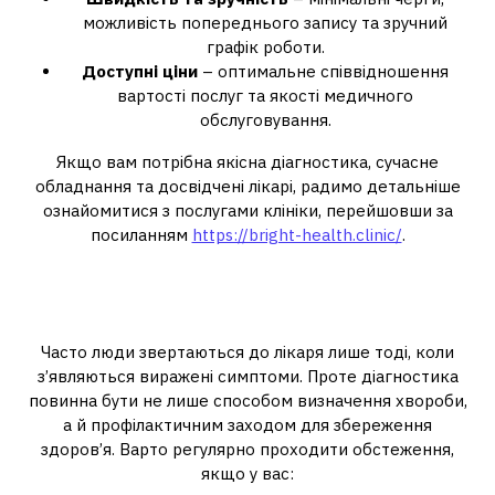
можливість попереднього запису та зручний
графік роботи.
Доступні ціни
– оптимальне співвідношення
вартості послуг та якості медичного
обслуговування.
Якщо вам потрібна якісна діагностика, сучасне
обладнання та досвідчені лікарі, радимо детальніше
ознайомитися з послугами клініки, перейшовши за
посиланням
https://bright-health.clinic/
.
Коли варто записатися на
діагностику
Часто люди звертаються до лікаря лише тоді, коли
з’являються виражені симптоми. Проте діагностика
повинна бути не лише способом визначення хвороби,
а й профілактичним заходом для збереження
здоров’я. Варто регулярно проходити обстеження,
якщо у вас: