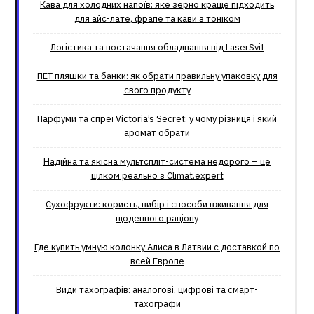
Кава для холодних напоїв: яке зерно краще підходить
для айс-лате, фрапе та кави з тоніком
Логістика та постачання обладнання від LaserSvit
ПЕТ пляшки та банки: як обрати правильну упаковку для
свого продукту
Парфуми та спреї Victoria’s Secret: у чому різниця і який
аромат обрати
Надійна та якісна мультспліт-система недорого – це
цілком реально з Climat.еxpert
Сухофрукти: користь, вибір і способи вживання для
щоденного раціону
Где купить умную колонку Алиса в Латвии с доставкой по
всей Европе
Види тахографів: аналогові, цифрові та смарт-
тахографи