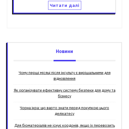
Читати далі
Новини
Чому перші місяці після інсульту є вирішальними для
відновлення
Як організувати ефективну систему безпеки для дому та
бізнесу
Чорна ікра: що варто знати перед покупкою цього
делікатесу
Для біоматеріалів не існує кордонів, якщо їх перевозить