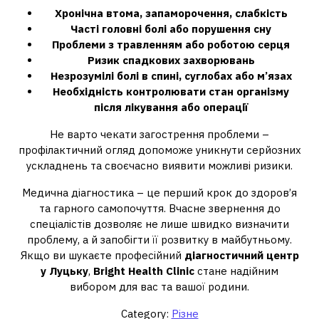
Хронічна втома, запаморочення, слабкість
Часті головні болі або порушення сну
Проблеми з травленням або роботою серця
Ризик спадкових захворювань
Незрозумілі болі в спині, суглобах або м’язах
Необхідність контролювати стан організму
після лікування або операції
Не варто чекати загострення проблеми –
профілактичний огляд допоможе уникнути серйозних
ускладнень та своєчасно виявити можливі ризики.
Медична діагностика – це перший крок до здоров’я
та гарного самопочуття. Вчасне звернення до
спеціалістів дозволяє не лише швидко визначити
проблему, а й запобігти її розвитку в майбутньому.
Якщо ви шукаєте професійний
діагностичний центр
у Луцьку
,
Bright Health Clinic
стане надійним
вибором для вас та вашої родини.
Category:
Різне