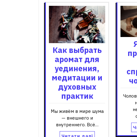
Как выбрать
пр
аромат для
уединения,
сп
медитации и
ч
духовных
практик
Чолов
н
Мы живём в мире шума
— внешнего и
внутреннего. Всё…
Ч
Читати далі