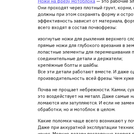
Ножи на фрезу мотоблока
— это рабочие э
Они проходят через плотный грунт, корни, 
должны при этом сохранять форму и острот
эффективность зависит от материала, фор
всего входят в состав почвофрезы:
изогнутые ножи для рыхления верхнего сло
прямые ножи для глубокого врезания в зе
лопастные элементы для перемешивания п
соединительные детали и держатели;
крепёжные болты и шайбы.
Все эти детали работают вместе. И даже 
производительность всей фрезы. Чем хуже 
Почва не прощает небрежности. Камни, су
это воздействует на металл. Даже самые 
ломаются или затупляются. И если не заме
обработки, но и мотоблок в целом.
Какие поломки чаще всего возникают у п
Даже при аккуратной эксплуатации техник
износ. Мелкие детали постепенно теряют п