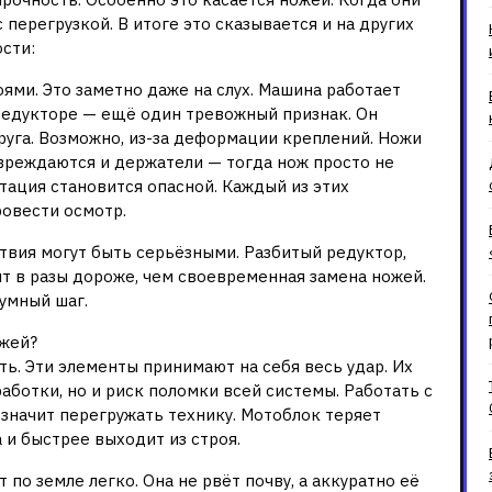
 перегрузкой. В итоге это сказывается и на других
ости:
ями. Это заметно даже на слух. Машина работает
редукторе — ещё один тревожный признак. Он
друга. Возможно, из-за деформации креплений. Ножи
овреждаются и держатели — тогда нож просто не
атация становится опасной. Каждый из этих
ровести осмотр.
твия могут быть серьёзными. Разбитый редуктор,
нт в разы дороже, чем своевременная замена ножей.
умный шаг.
ожей?
ь. Эти элементы принимают на себя весь удар. Их
работки, но и риск поломки всей системы. Работать с
начит перегружать технику. Мотоблок теряет
 и быстрее выходит из строя.
по земле легко. Она не рвёт почву, а аккуратно её