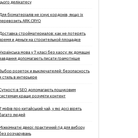
цього делікатесу
Для біоматеріалів не існує кордонів, якщо їх
перевозить ARK.CRYO
Доставка стройматериалов: как не потерять
время и деньги на строительной площадке
Українська мова у 7 класі без хаосу: як домашні
завдання допомагають писати грамотніше
Выбор розеток и выключателей: безопасность
и стиль в интерьере
Сутності в SEO допомагають пошуковим
системам краще розуміти контент
7 міфів про китайський чай, у які досі вірять
багато людей
Міжкімнатні двері: практичний гід для вибору
без розчарувань