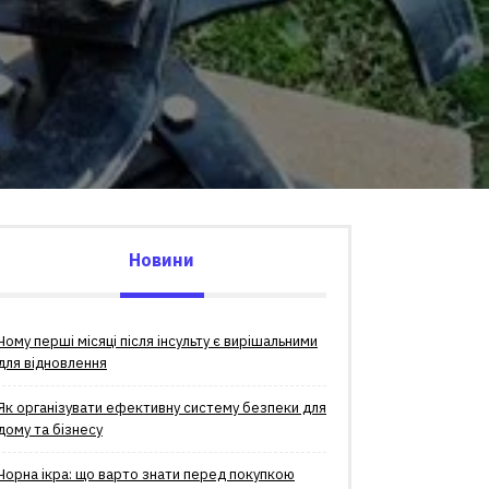
Новини
Чому перші місяці після інсульту є вирішальними
для відновлення
Як організувати ефективну систему безпеки для
дому та бізнесу
Чорна ікра: що варто знати перед покупкою