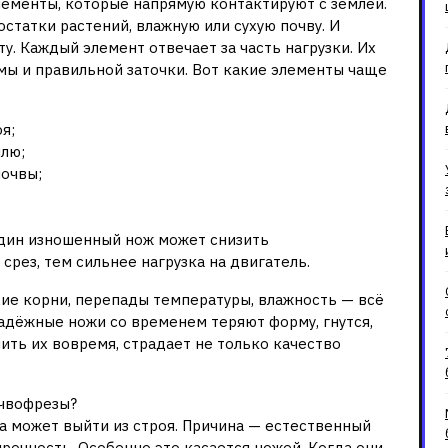
лементы, которые напрямую контактируют с землёй.
остатки растений, влажную или сухую почву. И
у. Каждый элемент отвечает за часть нагрузки. Их
мы и правильной заточки. Вот какие элементы чаще
я;
млю;
очвы;
один изношенный нож может снизить
срез, тем сильнее нагрузка на двигатель.
хие корни, перепады температуры, влажность — всё
надёжные ножи со временем теряют форму, гнутся,
нить их вовремя, страдает не только качество
очвофрезы?
а может выйти из строя. Причина — естественный
рочность. Особенно это касается ножей. Когда они