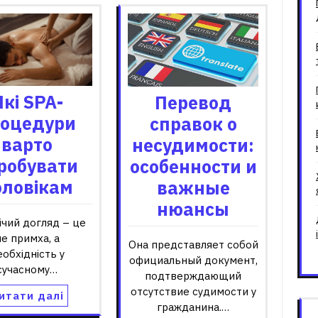
Які SPA-
Перевод
оцедури
справок о
варто
несудимости:
робувати
особенности и
оловікам
важные
нюансы
ічий догляд – це
не примха, а
Она представляет собой
еобхідність у
официальный документ,
сучасному…
подтверждающий
отсутствие судимости у
итати далі
гражданина.…