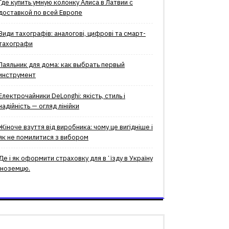
Где купить умную колонку Алиса в Латвии с
доставкой по всей Европе
Види тахографів: аналогові, цифрові та смарт-
тахографи
Паяльник для дома: как выбрать первый
инструмент
Електрочайники DeLonghi: якість, стиль і
надійність — огляд лінійки
Жіноче взуття від виробника: чому це вигідніше і
як не помилитися з вибором
Де і як оформити страховку для вʼїзду в Україну
іноземцю.