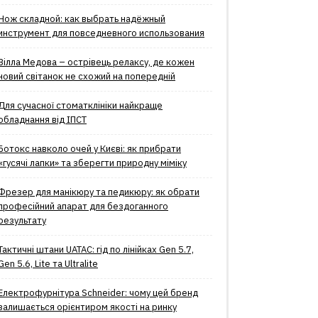
Нож складной: как выбрать надёжный
инструмент для повседневного использования
Вілла Медова – острівець релаксу, де кожен
новий світанок не схожий на попередній
Для сучасної стоматклініки найкраще
обладнання від ІПСТ
Ботокс навколо очей у Києві: як прибрати
«гусячі лапки» та зберегти природну міміку
Фрезер для манікюру та педикюру: як обрати
професійний апарат для бездоганного
результату
Тактичні штани UATAC: гід по лінійках Gen 5.7,
Gen 5.6, Lite та Ultralite
Електрофурнітура Schneider: чому цей бренд
залишається орієнтиром якості на ринку