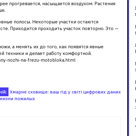
трее прогревается, насыщается воздухом. Растения
ше.
овные полосы. Некоторые участки остаются
сте. Приходится проходить участок повторно. Это —
ожи, а менять их до того, как появятся явные
ей техники и делает работу комфортной.
zhny-nozhi-na-frezu-motobloka.html
ій:
Хмарне сховище: ваш гід у світі цифрових даних
 жизни пожилых
зані записи