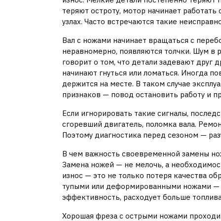
теряют остроту, мотор начинает работать с
узлах. Часто встречаются такие неисправн
Вал с ножами начинает вращаться с перебо
неравномерно, появляются толчки. Шум в 
говорит о том, что детали задевают друг 
начинают гнуться или ломаться. Иногда п
держится на месте. В таком случае эксплу
признаков — повод остановить работу и п
Если игнорировать такие сигналы, последс
сгоревший двигатель, поломка вала. Ремо
Поэтому диагностика перед сезоном — раз
В чем важность своевременной замены н
Замена ножей — не мелочь, а необходимост
износ — это не только потеря качества об
тупыми или деформированными ножами — з
эффективность, расходует больше топлива
Хорошая фреза с острыми ножами проходит 