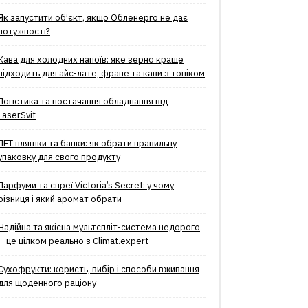
Як запустити об’єкт, якщо Обленерго не дає
потужності?
Кава для холодних напоїв: яке зерно краще
підходить для айс-лате, фрапе та кави з тоніком
Логістика та постачання обладнання від
LaserSvit
ПЕТ пляшки та банки: як обрати правильну
упаковку для свого продукту
Парфуми та спреї Victoria’s Secret: у чому
різниця і який аромат обрати
Надійна та якісна мультспліт-система недорого
– це цілком реально з Climat.еxpert
Сухофрукти: користь, вибір і способи вживання
для щоденного раціону