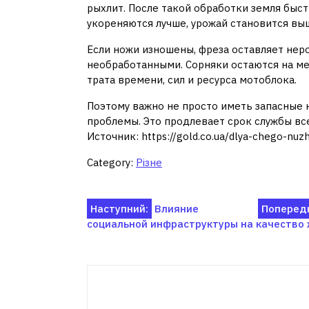
рыхлит. После такой обработки земля быс
укореняются лучше, урожай становится вы
Если ножи изношены, фреза оставляет нер
необработанными. Сорняки остаются на ме
трата времени, сил и ресурса мотоблока.
Поэтому важно не просто иметь запасные н
проблемы. Это продлевает срок службы вс
Источник: https://gold.co.ua/dlya-chego-nu
Category:
Різне
Навігація
Наступний:
Влияние
Попередн
социальной инфраструктуры на качество
записів
Пов'я