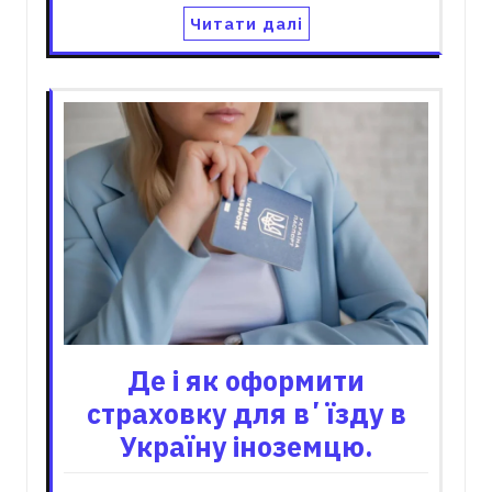
Читати далі
Де і як оформити
страховку для вʼїзду в
Україну іноземцю.