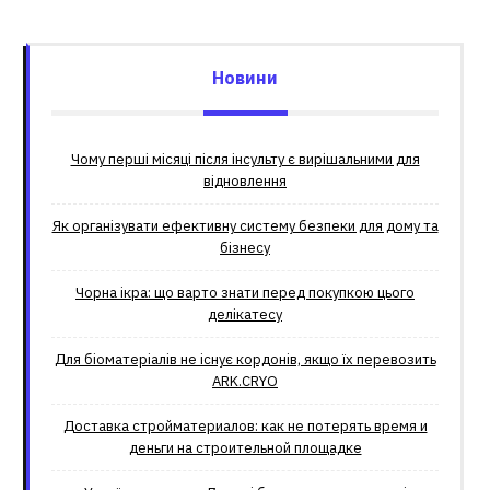
Новини
Чому перші місяці після інсульту є вирішальними для
відновлення
Як організувати ефективну систему безпеки для дому та
бізнесу
Чорна ікра: що варто знати перед покупкою цього
делікатесу
Для біоматеріалів не існує кордонів, якщо їх перевозить
ARK.CRYO
Доставка стройматериалов: как не потерять время и
деньги на строительной площадке