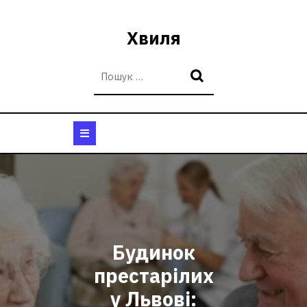
Перейти
до
Хвиля
вмісту
Кнопка
Відкрити
Будинок
престарілих
у Львові: