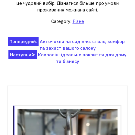
це чудовий вибір. Дізнатися більше про умови
проживання можнана сайті.
Category:
Різне
Навігація
Попередній:
Авточохли на сидіння: стиль, комфорт
та захист вашого салону
записів
Наступний:
Ковролін: ідеальне покриття для дому
та бізнесу
Пов'язані записи