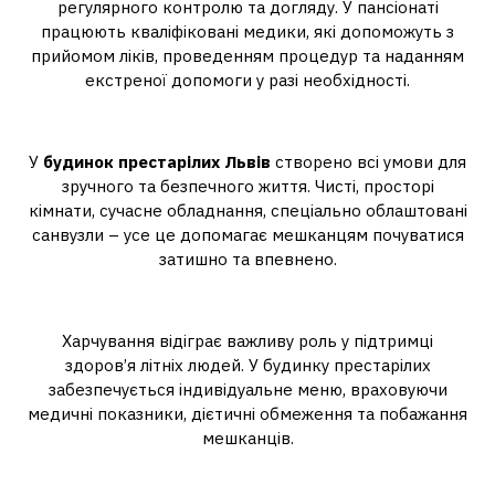
регулярного контролю та догляду. У пансіонаті
працюють кваліфіковані медики, які допоможуть з
прийомом ліків, проведенням процедур та наданням
екстреної допомоги у разі необхідності.
2. Комфортні умови проживання
У
будинок престарілих Львів
створено всі умови для
зручного та безпечного життя. Чисті, просторі
кімнати, сучасне обладнання, спеціально облаштовані
санвузли – усе це допомагає мешканцям почуватися
затишно та впевнено.
3. Смачна та збалансована їжа
Харчування відіграє важливу роль у підтримці
здоров’я літніх людей. У будинку престарілих
забезпечується індивідуальне меню, враховуючи
медичні показники, дієтичні обмеження та побажання
мешканців.
4. Соціалізація та цікаве