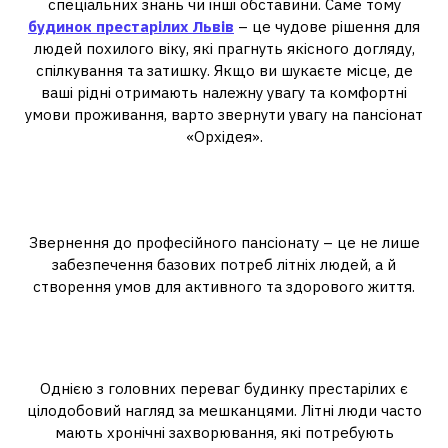
спеціальних знань чи інші обставини. Саме тому
будинок престарілих Львів
– це чудове рішення для
людей похилого віку, які прагнуть якісного догляду,
спілкування та затишку. Якщо ви шукаєте місце, де
ваші рідні отримають належну увагу та комфортні
умови проживання, варто звернути увагу на пансіонат
«Орхідея».
Переваги проживання у
будинку престарілих
Звернення до професійного пансіонату – це не лише
забезпечення базових потреб літніх людей, а й
створення умов для активного та здорового життя.
1. Медичний догляд та
кваліфікована допомога
Однією з головних переваг будинку престарілих є
цілодобовий нагляд за мешканцями. Літні люди часто
мають хронічні захворювання, які потребують