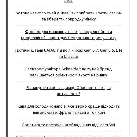
ІПСТ
Ботокс навколо очей у Києві: як прибрати «гусячі лапки»
та зберегти природну міміку
Фрезер для манікюру та педикюру: як обрати
професійний апарат для бездоганного результату
Тактичні штани UATAC: гід по лінійках Gen 5.7, Gen 5.6, Lite
та Ultralite
Електрофурнітура Schneider: чому цей бренд
залишається орієнтиром якості на ринку
Як запустити об’єкт, якщо Обленерго не дає
потужності?
Кава для холодних напоїв: яке зерно краще підходить
для айс-лате, фрапе та кави з тоніком
Логістика та постачання обладнання від LaserSvit