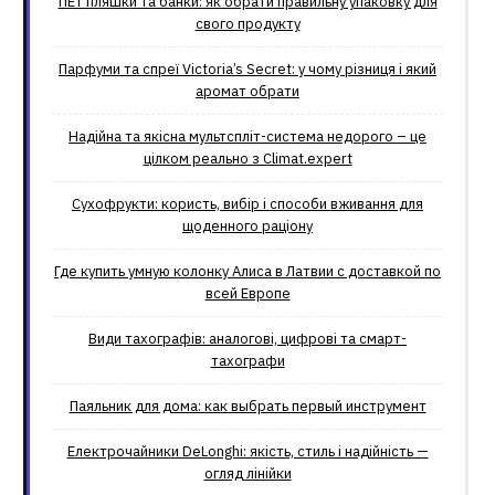
ПЕТ пляшки та банки: як обрати правильну упаковку для
свого продукту
Парфуми та спреї Victoria’s Secret: у чому різниця і який
аромат обрати
Надійна та якісна мультспліт-система недорого – це
цілком реально з Climat.еxpert
Сухофрукти: користь, вибір і способи вживання для
щоденного раціону
Где купить умную колонку Алиса в Латвии с доставкой по
всей Европе
Види тахографів: аналогові, цифрові та смарт-
тахографи
Паяльник для дома: как выбрать первый инструмент
Електрочайники DeLonghi: якість, стиль і надійність —
огляд лінійки