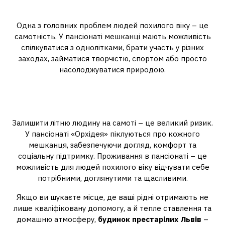
дозвілля
Одна з головних проблем людей похилого віку – це
самотність. У пансіонаті мешканці мають можливість
спілкуватися з однолітками, брати участь у різних
заходах, займатися творчістю, спортом або просто
насолоджуватися природою.
Чому варто обрати
професійний догляд?
Залишити літню людину на самоті – це великий ризик.
У пансіонаті «Орхідея» піклуються про кожного
мешканця, забезпечуючи догляд, комфорт та
соціальну підтримку. Проживання в пансіонаті – це
можливість для людей похилого віку відчувати себе
потрібними, доглянутими та щасливими.
Якщо ви шукаєте місце, де ваші рідні отримають не
лише кваліфіковану допомогу, а й тепле ставлення та
домашню атмосферу,
будинок престарілих Львів
–