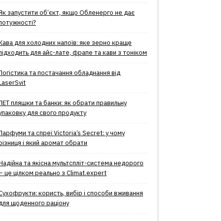
Як запустити об’єкт, якщо Обленерго не дає
потужності?
Кава для холодних напоїв: яке зерно краще
підходить для айс-лате, фрапе та кави з тоніком
Логістика та постачання обладнання від
LaserSvit
ПЕТ пляшки та банки: як обрати правильну
упаковку для свого продукту
Парфуми та спреї Victoria’s Secret: у чому
різниця і який аромат обрати
Надійна та якісна мультспліт-система недорого
– це цілком реально з Climat.еxpert
Сухофрукти: користь, вибір і способи вживання
для щоденного раціону