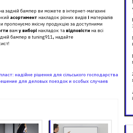
а задній бампер ви можете в інтернет-магазині
рокий
асортимент
накладок різних видів
і
матеріалів
Ми пропонуємо якісну продукцію за доступними
огти
вам
у
виборі
накладок та
відповісти
на всі
дній бампер в tuning911
,
надайте
ист!
пласт: надійне рішення для сільського господарства
 решение для деловых поездок и особых случаев
зані записи