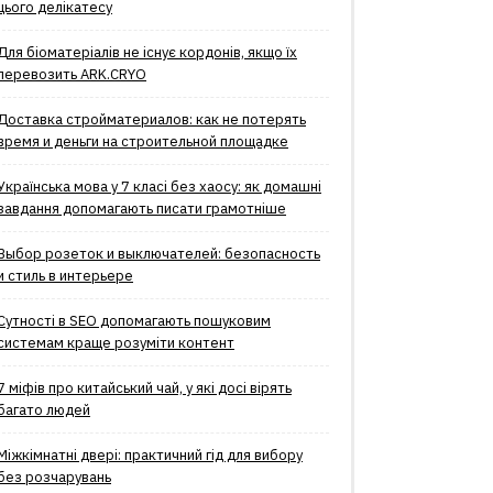
цього делікатесу
Для біоматеріалів не існує кордонів, якщо їх
перевозить ARK.CRYO
Доставка стройматериалов: как не потерять
время и деньги на строительной площадке
Українська мова у 7 класі без хаосу: як домашні
завдання допомагають писати грамотніше
Выбор розеток и выключателей: безопасность
и стиль в интерьере
Сутності в SEO допомагають пошуковим
системам краще розуміти контент
7 міфів про китайський чай, у які досі вірять
багато людей
Міжкімнатні двері: практичний гід для вибору
без розчарувань