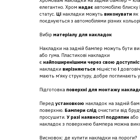
Хромовані накладки на задній бампер – кла
елегантно. Хром
надає
автомобілю блиску
статус.
Ці
накладки можуть
виконувати
як
поєднуються з автомобілями різних кольор
Вибір
матеріалу
для
накладок
Накладки на задній бампер можуть бути виго
або гума. Пластикові накладки
є
найпоширенішими
через
свою
доступніс
накладки
вирізняються
міцністю
і
довговіч
мають м’яку структуру, добре поглинають у
Підготовка
поверхні
для
монтажу
наклад
Перед
установкою
накладок на задній ба
поверхню.
Бампери
слід
очистити від бру
просушити.
У
разі
наявності
подряпин
або
накладок з поверхнею бампера можна вико
Висновок: де купити накладки на пороги?