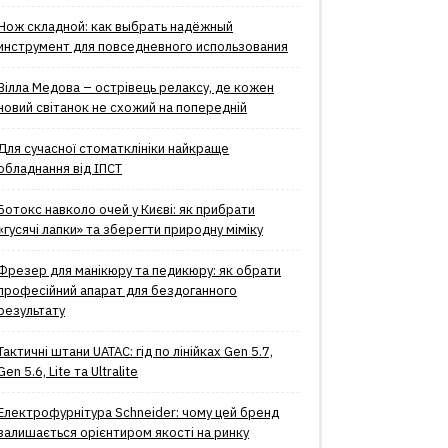
Нож складной: как выбрать надёжный
инструмент для повседневного использования
Вілла Медова – острівець релаксу, де кожен
новий світанок не схожий на попередній
Для сучасної стоматклініки найкраще
обладнання від ІПСТ
Ботокс навколо очей у Києві: як прибрати
«гусячі лапки» та зберегти природну міміку
Фрезер для манікюру та педикюру: як обрати
професійний апарат для бездоганного
результату
Тактичні штани UATAC: гід по лінійках Gen 5.7,
Gen 5.6, Lite та Ultralite
Електрофурнітура Schneider: чому цей бренд
залишається орієнтиром якості на ринку