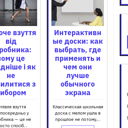
оче взуття
Интерактивн
від
ые доски: как
робника:
выбрать, где
чому це
применять и
ідніше і як
чем они
не
лучше
илитися з
обычного
ибором
экрана
упівля взуття
Классическая школьная
зпосередньо у
доска с мелом ушла в
обника — це не
прошлое не потому,…
осто спосіб…