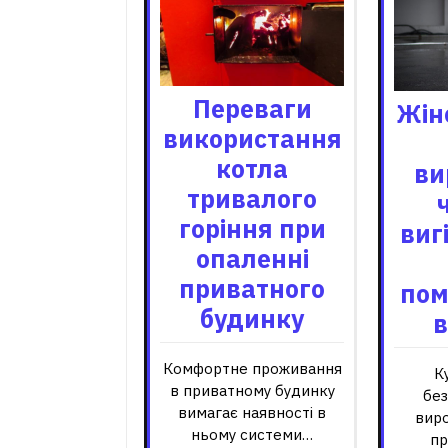
Переваги
Жін
використання
котла
ви
тривалого
горіння при
виг
опаленні
приватного
пом
будинку
в
Комфортне проживання
К
в приватному будинку
бе
вимагає наявності в
вир
ньому системи…
пр