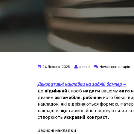
24 Лютого, 2025
admin
Немає коментарів
Декоративні накладки на задній бампер –
це
відмінний
спосіб
надати
вашому
авто
н
дизайн
автомобіля,
роблячи
його більш в
накладок, які відрізняються формою, мате
накладки,
що
гармонійно поєднуються з к
створюють
яскравий
контраст.
Захисні накладки