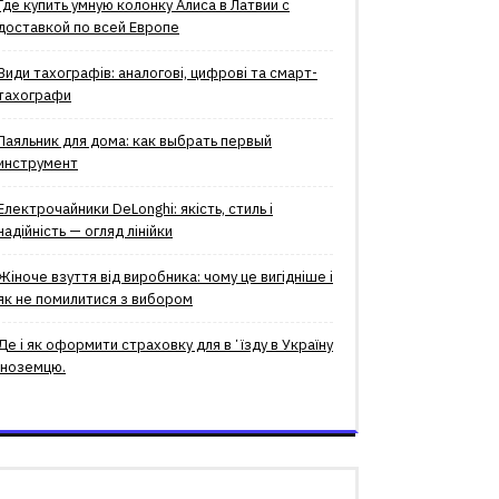
Где купить умную колонку Алиса в Латвии с
доставкой по всей Европе
Види тахографів: аналогові, цифрові та смарт-
тахографи
Паяльник для дома: как выбрать первый
инструмент
Електрочайники DeLonghi: якість, стиль і
надійність — огляд лінійки
Жіноче взуття від виробника: чому це вигідніше і
як не помилитися з вибором
Де і як оформити страховку для вʼїзду в Україну
іноземцю.