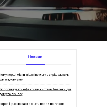
Новини
Чому перші місяці після інсульту є вирішальними
для відновлення
Як організувати ефективну систему безпеки для
дому та бізнесу
Чорна ікра: що варто знати перед покупкою