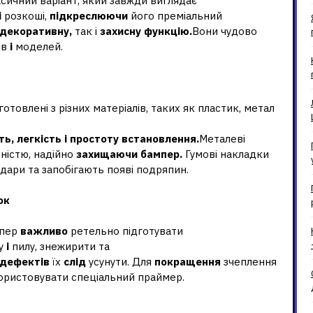
сичний варіант, який завжди виглядає
і
розкоші,
підкреслюючи
його преміальний
декоративну,
так і
захисну
функцію.
Вони чудово
ів
і
моделей.
товлені з різних матеріалів, таких як пластик, метал
ть,
легкість
і
простоту
встановлення.
Металеві
ністю, надійно
захищаючи
бампер.
Гумові накладки
дари та запобігають появі подряпин.
ок
мпер
важливо
ретельно підготувати
ду
і
пилу, знежирити та
дефектів
їх
слід
усунути. Для
покращення
зчеплення
ристовувати спеціальний праймер.