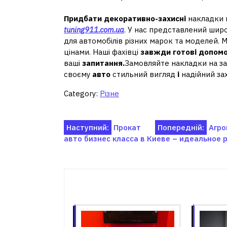
Придбати
декоративно-захисні
накладки н
tuning911.com.ua
. У нас представлений ши
для автомобілів різних марок та моделей. 
цінами. Наші фахівці
завжди
готові допом
ваші
запитання.
Замовляйте накладки на за
своєму
авто
стильний вигляд
і
надійний зах
Category:
Різне
Навігація
Наступний:
Прокат
Попередній:
Агро
авто бизнес класса в Киеве – идеальное
записів
Пов'я