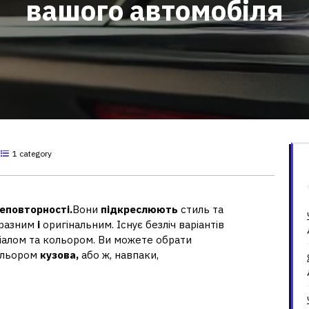
вашого автомобіля
1 category
еповторності.
Вони
підкреслюють
стиль та
иразним
і
оригінальним. Існує безліч варіантів
ріалом та кольором. Ви можете обрати
ольором
кузова,
або ж, навпаки,