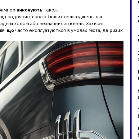
 бампер
виконують
також
ід подряпин, сколів
і
інших пошкоджень, які
заднім ходом або незначних зіткнень. Захисні
ів,
що
часто експлуатуються в умовах міста, де ризик