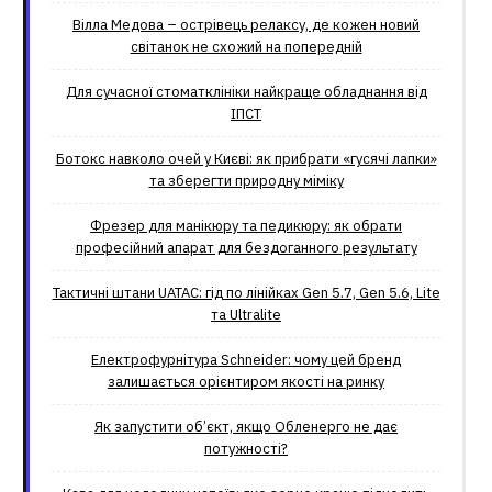
Вілла Медова – острівець релаксу, де кожен новий
світанок не схожий на попередній
Для сучасної стоматклініки найкраще обладнання від
ІПСТ
Ботокс навколо очей у Києві: як прибрати «гусячі лапки»
та зберегти природну міміку
Фрезер для манікюру та педикюру: як обрати
професійний апарат для бездоганного результату
Тактичні штани UATAC: гід по лінійках Gen 5.7, Gen 5.6, Lite
та Ultralite
Електрофурнітура Schneider: чому цей бренд
залишається орієнтиром якості на ринку
Як запустити об’єкт, якщо Обленерго не дає
потужності?