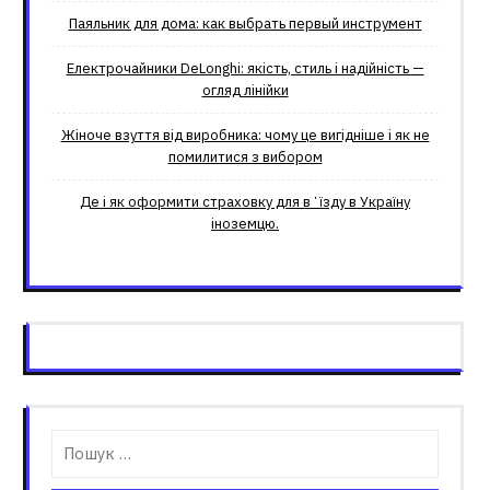
Паяльник для дома: как выбрать первый инструмент
Електрочайники DeLonghi: якість, стиль і надійність —
огляд лінійки
Жіноче взуття від виробника: чому це вигідніше і як не
помилитися з вибором
Де і як оформити страховку для вʼїзду в Україну
іноземцю.