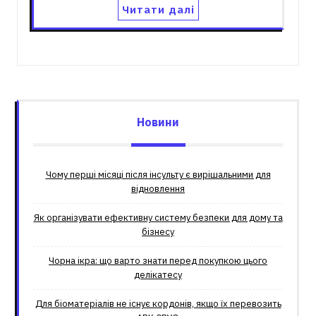
Читати далі
Новини
Чому перші місяці після інсульту є вирішальними для
відновлення
Як організувати ефективну систему безпеки для дому та
бізнесу
Чорна ікра: що варто знати перед покупкою цього
делікатесу
Для біоматеріалів не існує кордонів, якщо їх перевозить