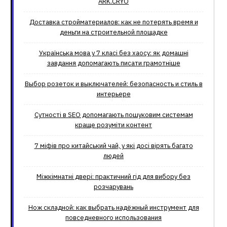
ARK.CRYO
Доставка стройматериалов: как не потерять время и
деньги на строительной площадке
Українська мова у 7 класі без хаосу: як домашні
завдання допомагають писати грамотніше
Выбор розеток и выключателей: безопасность и стиль в
интерьере
Сутності в SEO допомагають пошуковим системам
краще розуміти контент
7 міфів про китайський чай, у які досі вірять багато
людей
Міжкімнатні двері: практичний гід для вибору без
розчарувань
Нож складной: как выбрать надёжный инструмент для
повседневного использования