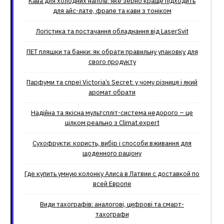
Кава для холодних напоїв: яке зерно краще підходить
для айс-лате, фрапе та кави з тоніком
Логістика та постачання обладнання від LaserSvit
ПЕТ пляшки та банки: як обрати правильну упаковку для
свого продукту
Парфуми та спреї Victoria’s Secret: у чому різниця і який
аромат обрати
Надійна та якісна мультспліт-система недорого – це
цілком реально з Climat.еxpert
Сухофрукти: користь, вибір і способи вживання для
щоденного раціону
Где купить умную колонку Алиса в Латвии с доставкой по
всей Европе
Види тахографів: аналогові, цифрові та смарт-
тахографи