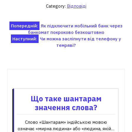
Category:
Відповіді
Навігація
Попередній:
Як підключити мобільний банк через
банкомат покроково безкоштовно
записів
Наступний:
Чи можна засліпнути від телефону у
темряві?
Пов'язані записи
Що таке шантарам
значення слова?
Слово «Шантарам» індійською мовою
означає «мирна людина» або «людина, якій…