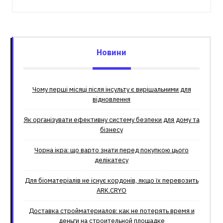
Новини
Чому перші місяці після інсульту є вирішальними для
відновлення
Як організувати ефективну систему безпеки для дому та
бізнесу
Чорна ікра: що варто знати перед покупкою цього
делікатесу
Для біоматеріалів не існує кордонів, якщо їх перевозить
ARK.CRYO
Доставка стройматериалов: как не потерять время и
деньги на строительной площадке