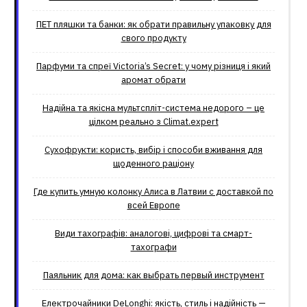
ПЕТ пляшки та банки: як обрати правильну упаковку для
свого продукту
Парфуми та спреї Victoria’s Secret: у чому різниця і який
аромат обрати
Надійна та якісна мультспліт-система недорого – це
цілком реально з Climat.еxpert
Сухофрукти: користь, вибір і способи вживання для
щоденного раціону
Где купить умную колонку Алиса в Латвии с доставкой по
всей Европе
Види тахографів: аналогові, цифрові та смарт-
тахографи
Паяльник для дома: как выбрать первый инструмент
Електрочайники DeLonghi: якість, стиль і надійність —