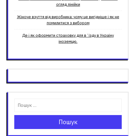
огляд лінійки
Жіноче взуття від виробника: чому це вигідніше і як не
помилитися з вибором
Де і як оформити страховку для вʼїзду в Україну
іноземцю.
Пошук