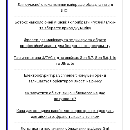
Для сучасної стоматклініки найкраще обладнання від
ІПСТ
Ботокс навколо очей у Києві: як прибрати «гусячі лапки»
та зберегти природну міміку
Фрезер для манікюру та педикюру: як обрати
професійний апарат для бездоганного результату
Тактичні штани UATAC: гід по лінійках Gen 5.7, Gen 5.6, Lite
та Ultralite
Електрофурнітура Schneider: чому цей бренд
залишається орієнтиром якості на ринку
Як запустити об’єкт, якщо Обленерго не дає
потужності?
Кава для холодних напоїв: яке зерно краще підходить
для айс-лате, фрапе та кави з тоніком
Логістика та постачання обладнання від LaserSvit