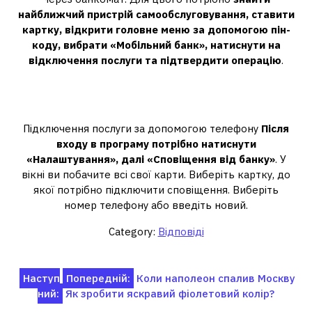
найближчий пристрій самообслуговування, ставити
картку, відкрити головне меню за допомогою пін-
коду, вибрати «Мобільний банк», натиснути на
відключення послуги та підтвердити операцію
.
Як підключити мобільний банк
самостійно?
Підключення послуги за допомогою телефону
Після
входу в програму потрібно натиснути
«Налаштування», далі «Сповіщення від банку»
. У
вікні ви побачите всі свої карти. Виберіть картку, до
якої потрібно підключити сповіщення. Виберіть
номер телефону або введіть новий.
Category:
Відповіді
Навігація
Наступ
Попередній:
Коли наполеон спалив Москву
ний:
Як зробити яскравий фіолетовий колір?
записів