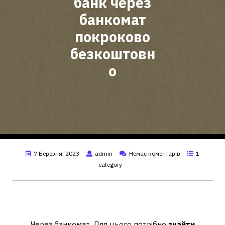
банк через
банкомат
покроково
безкоштовн
о
7 Березня, 2023
admin
Немає коментарів
1
category
Як підключити послугу Мобільний
банк у банкоматі?
Через банкомат. Для цього потрібно
знайти