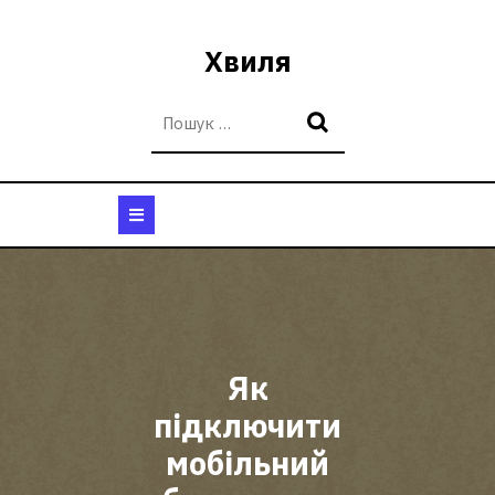
Перейти
до
Хвиля
вмісту
Кнопка
Відкрити
Як
підключити
мобільний