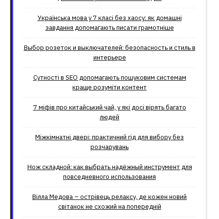
Українська мова у 7 класі без хаосу: як домашні
завдання допомагають писати грамотніше
Выбор розеток и выключателей: безопасность и стиль в
интерьере
Сутності в SEO допомагають пошуковим системам
краще розуміти контент
7 міфів про китайський чай, у які досі вірять багато
людей
Міжкімнатні двері: практичний гід для вибору без
розчарувань
Нож складной: как выбрать надёжный инструмент для
повседневного использования
Вілла Медова – острівець релаксу, де кожен новий
світанок не схожий на попередній