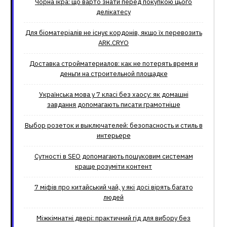
Чорна ікра: що варто знати перед покупкою цього
делікатесу
Для біоматеріалів не існує кордонів, якщо їх перевозить
ARK.CRYO
Доставка стройматериалов: как не потерять время и
деньги на строительной площадке
Українська мова у 7 класі без хаосу: як домашні
завдання допомагають писати грамотніше
Выбор розеток и выключателей: безопасность и стиль в
интерьере
Сутності в SEO допомагають пошуковим системам
краще розуміти контент
7 міфів про китайський чай, у які досі вірять багато
людей
Міжкімнатні двері: практичний гід для вибору без