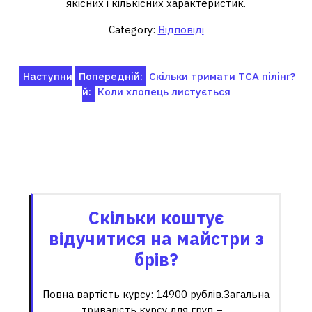
якісних і кількісних характеристик.
Category:
Відповіді
Навігація
Наступни
Попередній:
Скільки тримати ТСА пілінг?
й:
Коли хлопець листується
записів
Пов'язані записи
Скільки коштує
відучитися на майстри з
брів?
Повна вартість курсу: 14900 рублів.Загальна
тривалість курсу для груп –…