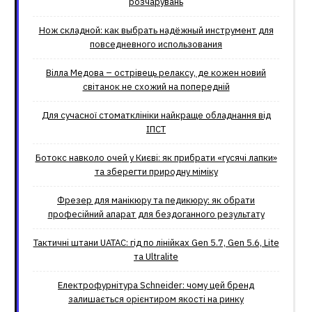
розчарувань
Нож складной: как выбрать надёжный инструмент для
повседневного использования
Вілла Медова – острівець релаксу, де кожен новий
світанок не схожий на попередній
Для сучасної стоматклініки найкраще обладнання від
ІПСТ
Ботокс навколо очей у Києві: як прибрати «гусячі лапки»
та зберегти природну міміку
Фрезер для манікюру та педикюру: як обрати
професійний апарат для бездоганного результату
Тактичні штани UATAC: гід по лінійках Gen 5.7, Gen 5.6, Lite
та Ultralite
Електрофурнітура Schneider: чому цей бренд
залишається орієнтиром якості на ринку