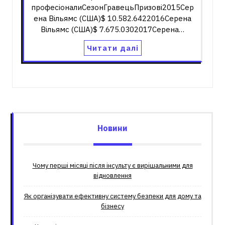
професіоналиСезонГравецьПризові2015Сер
ена Вільямс (США)$ 10.582.6422016Серена
Вільямс (США)$ 7.675.0302017Серена…
Читати далі
Новини
Чому перші місяці після інсульту є вирішальними для
відновлення
Як організувати ефективну систему безпеки для дому та
бізнесу