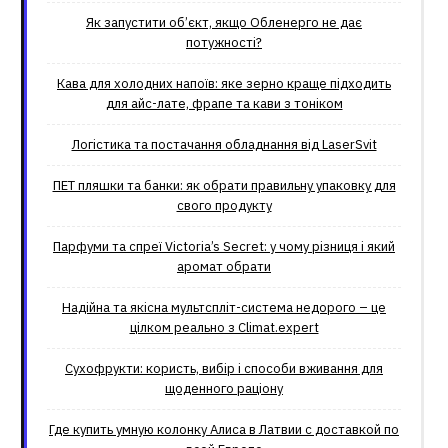
Як запустити об’єкт, якщо Обленерго не дає
потужності?
Кава для холодних напоїв: яке зерно краще підходить
для айс-лате, фрапе та кави з тоніком
Логістика та постачання обладнання від LaserSvit
ПЕТ пляшки та банки: як обрати правильну упаковку для
свого продукту
Парфуми та спреї Victoria’s Secret: у чому різниця і який
аромат обрати
Надійна та якісна мультспліт-система недорого – це
цілком реально з Climat.еxpert
Сухофрукти: користь, вибір і способи вживання для
щоденного раціону
Где купить умную колонку Алиса в Латвии с доставкой по