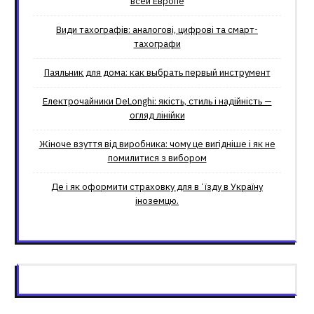
всей Европе
Види тахографів: аналогові, цифрові та смарт-
тахографи
Паяльник для дома: как выбрать первый инструмент
Електрочайники DeLonghi: якість, стиль і надійність —
огляд лінійки
Жіноче взуття від виробника: чому це вигідніше і як не
помилитися з вибором
Де і як оформити страховку для вʼїзду в Україну
іноземцю.