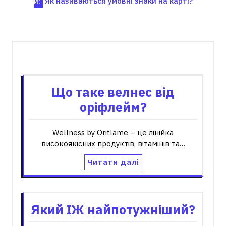
й:
Як називаються умовні знаки на карті?
записів
Пов'язані записи
Що таке велнес від
оріфлейм?
Wellness by Oriflame – це лінійка
високоякісних продуктів, вітамінів та…
Читати далі
Який ІЖ найпотужніший?