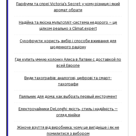
Парфуми та спреї Victoria’s Secret: у чому різниця і який
аромат обрати
Надійна та якісна мультспліт-система недорого – це
цілком реально з Climat.еxpert
Сухофрукти: користь, вибір і способи вживання для
щоденного раціону
Где купить умную колонку Алиса в Латвии с доставкой по
всей Европе
Види тахографів: аналогові, цифрові та смарт-
тахографи
Паяльник для дома: как выбрать первый инструмент
Електрочайники DeLonghi: якість, стиль і надійність —
огляд лінійки
Жіноче взуття від виробника: чому це вигідніше і як не
помилитися з вибором