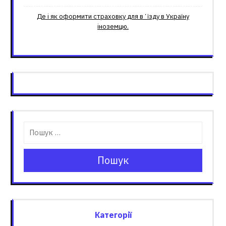
Де і як оформити страховку для вʼїзду в Україну
іноземцю.
Пошук
Категорії