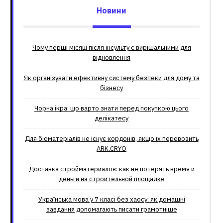
Новини
Чому перші місяці після інсульту є вирішальними для
відновлення
Як організувати ефективну систему безпеки для дому та
бізнесу
Чорна ікра: що варто знати перед покупкою цього
делікатесу
Для біоматеріалів не існує кордонів, якщо їх перевозить
ARK.CRYO
Доставка стройматериалов: как не потерять время и
деньги на строительной площадке
Українська мова у 7 класі без хаосу: як домашні
завдання допомагають писати грамотніше