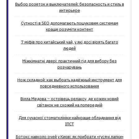
Выбор розеток и выключателей: безопасность и стиль в
интерьере
Сутності в SEO допомагають пошуковим системам
краще розуміти контент
7 міфів про китайський чай, у які досі вірять багато
людей
Міжкімнатні двері: практичний гід для вибору без
розчарувань
Нож складной: как выбрать надёжный инструмент для
повседневного использования
Вілла Медова – острівець релаксу, де кожен новий
світанок не схожий на попередній
Для сучасної стоматклініки найкраще обладнання від
ІПСТ
Ботокс навколо очей у Києві: як прибрати «гусячі лапки»