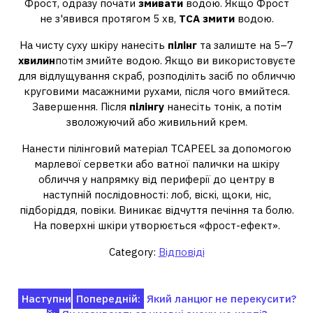
Фрост, одразу почати
змивати
водою. Якщо Фрост
не з'явився протягом 5 хв,
ТСА змити
водою.
На чисту суху шкіру нанесіть
пілінг
та залиште на 5–7
хвилин
потім змийте водою. Якщо ви використовуєте
для відлущування скраб, розподіліть засіб по обличчю
круговими масажними рухами, після чого вмийтеся.
Завершення. Після
пілінгу
нанесіть тонік, а потім
зволожуючий або живильний крем.
Нанести пілінговий матеріал TCAPEEL за допомогою
марлевої серветки або ватної палички на шкіру
обличчя у напрямку від периферії до центру в
наступній послідовності: лоб, віскі, щоки, ніс,
підборіддя, повіки. Виникає відчуття печіння та болю.
На поверхні шкіри утворюється «фрост-ефект».
Category:
Відповіді
Навігація
Наступни
Попередній:
Який ланцюг не перекусити?