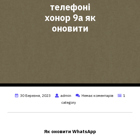
телефоні
хонор 9а як
оновити
30 Березня, 2023
admin
Немає коментарів
1
category
Як поновити Ватсап на Хонор 9а?
Як
оновити
WhatsApp