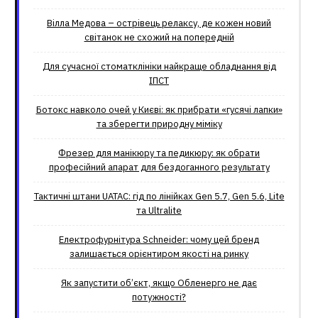
Вілла Медова – острівець релаксу, де кожен новий
світанок не схожий на попередній
Для сучасної стоматклініки найкраще обладнання від
ІПСТ
Ботокс навколо очей у Києві: як прибрати «гусячі лапки»
та зберегти природну міміку
Фрезер для манікюру та педикюру: як обрати
професійний апарат для бездоганного результату
Тактичні штани UATAC: гід по лінійках Gen 5.7, Gen 5.6, Lite
та Ultralite
Електрофурнітура Schneider: чому цей бренд
залишається орієнтиром якості на ринку
Як запустити об’єкт, якщо Обленерго не дає
потужності?