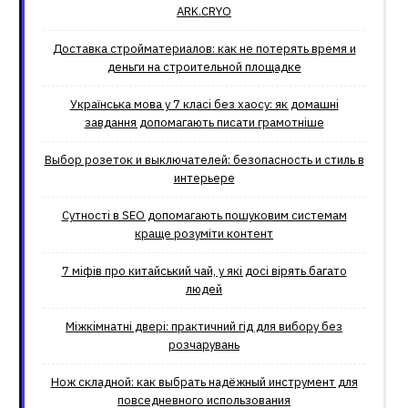
ARK.CRYO
Доставка стройматериалов: как не потерять время и
деньги на строительной площадке
Українська мова у 7 класі без хаосу: як домашні
завдання допомагають писати грамотніше
Выбор розеток и выключателей: безопасность и стиль в
интерьере
Сутності в SEO допомагають пошуковим системам
краще розуміти контент
7 міфів про китайський чай, у які досі вірять багато
людей
Міжкімнатні двері: практичний гід для вибору без
розчарувань
Нож складной: как выбрать надёжный инструмент для
повседневного использования