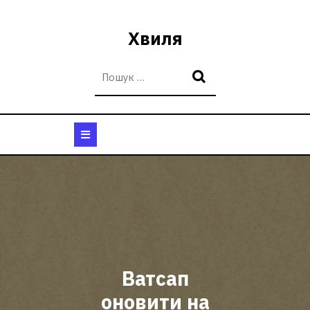
Перейти
до
Хвиля
вмісту
Кнопка
Відкрити
Ватсап
оновити на