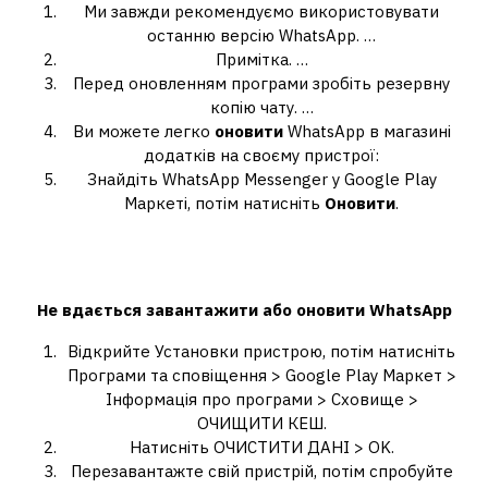
Ми завжди рекомендуємо використовувати
останню версію WhatsApp. …
Примітка. …
Перед оновленням програми зробіть резервну
копію чату. …
Ви можете легко
оновити
WhatsApp в магазині
додатків на своєму пристрої:
Знайдіть WhatsApp Messenger у Google Play
Маркеті, потім натисніть
Оновити
.
Як оновити WhatsApp, якщо він не
оновлюється?
Не
вдається завантажити або
оновити WhatsApp
Відкрийте Установки пристрою, потім натисніть
Програми та сповіщення > Google Play Маркет >
Інформація про програми > Сховище >
ОЧИЩИТИ КЕШ.
Натисніть ОЧИСТИТИ ДАНІ > OK.
Перезавантажте свій пристрій, потім спробуйте