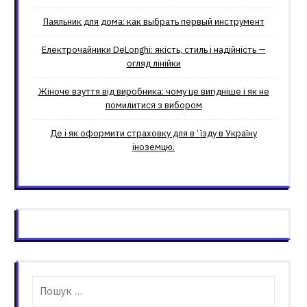
Паяльник для дома: как выбрать первый инструмент
Електрочайники DeLonghi: якість, стиль і надійність —
огляд лінійки
Жіноче взуття від виробника: чому це вигідніше і як не
помилитися з вибором
Де і як оформити страховку для вʼїзду в Україну
іноземцю.