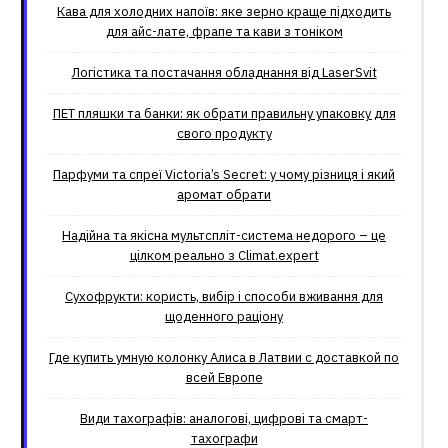
Кава для холодних напоїв: яке зерно краще підходить
для айс-лате, фрапе та кави з тоніком
Логістика та постачання обладнання від LaserSvit
ПЕТ пляшки та банки: як обрати правильну упаковку для
свого продукту
Парфуми та спреї Victoria’s Secret: у чому різниця і який
аромат обрати
Надійна та якісна мультспліт-система недорого – це
цілком реально з Climat.еxpert
Сухофрукти: користь, вибір і способи вживання для
щоденного раціону
Где купить умную колонку Алиса в Латвии с доставкой по
всей Европе
Види тахографів: аналогові, цифрові та смарт-
тахографи