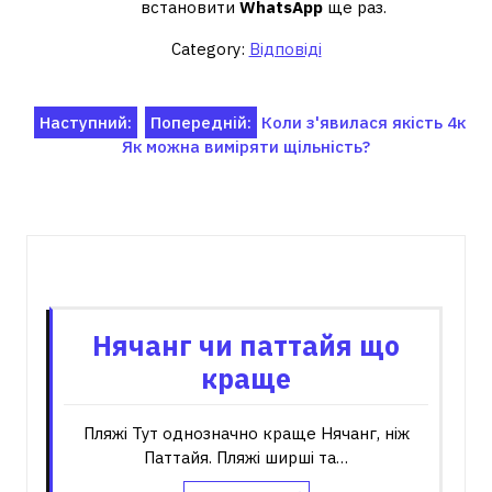
встановити
WhatsApp
ще раз.
Category:
Відповіді
Навігація
Наступний:
Попередній:
Коли з'явилася якість 4к
Як можна виміряти щільність?
записів
Пов'язані записи
Нячанг чи паттайя що
краще
Пляжі Тут однозначно краще Нячанг, ніж
Паттайя. Пляжі ширші та…