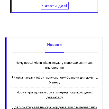
Читати далі
Новини
Чому перші місяці після інсульту є вирішальними для
відновлення
Як організувати ефективну систему безпеки для дому та
бізнесу
Чорна ікра: що варто знати перед покупкою цього
делікатесу
Для біоматеріалів не існує кордонів, якщо їх перевозить