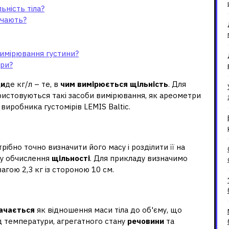
ьність тіла?
ачають?
имірювання густини?
ури?
ди
де кг/л – те, в
чим вимірюється щільність
. Для
истовуються такі засоби вимірювання, як ареометри
 виробника густомірів LEMIS Baltic.
щоб знайти щільність тіла?
трібно точно визначити його масу і розділити її на
лу обчислення
щільності
. Для прикладу визначимо
гою 2,3 кг із стороною 10 см.
ини як її визначають?
ачається
як відношення маси тіла до об'єму, що
д температури, агрегатного стану
речовини
та