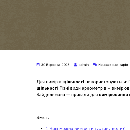
30 Березня, 2023
admin
Немає коментарів
Для вимірів
щільності
використовуються: 
щільності
Різні види ареометрів – вимірюв
Зайдельмана — прилади для
вимірювання 
Чим можна виміряти г
Зміст:
1
Чим можна виміряти густину води?