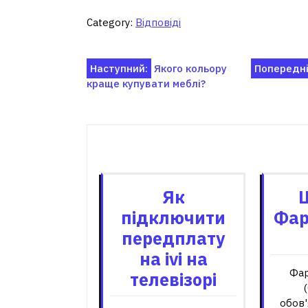
Category:
Відповіді
Навігація
Наступний:
Якого кольору
Попередні
краще купувати меблі?
записів
Пов'я
Як
підключити
Фар
передплату
на ivi на
Фар
телевізорі
обов'