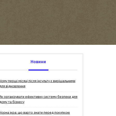
Новини
Чому перші місяці після інсульту є вирішальними
для відновлення
Як організувати ефективну систему безпеки для
дому та бізнесу
Чорна ікра: що варто знати перед покупкою