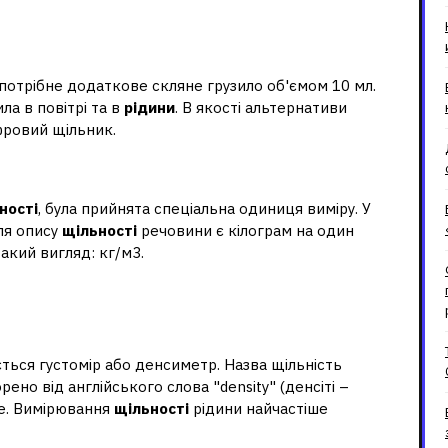
на рідини?
 потрібне додаткове скляне грузило об'ємом 10 мл.
ла в повітрі та в
рідини
. В якості альтернативи
фровий щільник.
устина?
ності
, була прийнята спеціальна одиниця виміру. У
ля опису
щільності
речовини є кілограм на один
акий вигляд: кг/м3.
овується для вимірювання
ться густомір або денсиметр. Назва щільність
но від англійського слова "density" (денсіті –
ше. Вимірювання
щільності
рідини найчастіше