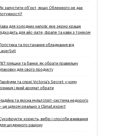
Як запустити об’єкт, якщо Обленерго не дає
потужності?
Кава для холодних напоїв: яке зерно краще
підходить для айс-лате, фрапе та кави з тоніком
Логістика та постачання обладнання від
LaserSvit
ПЕТ пляшки та банки: як обрати правильну
упаковку для свого продукту
Парфуми та спреї Victoria’s Secret: у чому
різниця і який аромат обрати
Надійна та якісна мультспліт-система недорого
– це цілком реально з Climat.еxpert
Сухофрукти: користь, вибір і способи вживання
для щоденного раціону