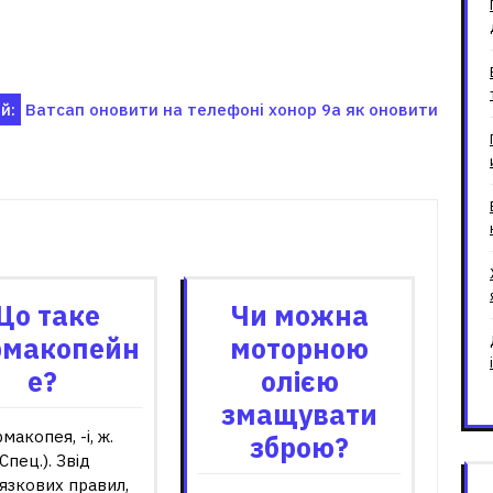
й:
Ватсап оновити на телефоні хонор 9а як оновити
зані записи
Що таке
Чи можна
макопейн
моторною
е?
олією
змащувати
макопея, -і, ж.
зброю?
(Спец.). Звід
язкових правил,