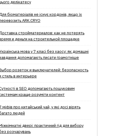
цього делікатесу
Для біоматеріалів не існує кордонів, якщо їх
перевозить ARK.CRYO
Доставка стройматериалов: как не потерять
время и деньги на строительной площадке
Українська мова у 7 класі без хаосу: як домашні
завдання допомагають писати грамотніше
Выбор розеток и выключателей: безопасность
и стиль в интерьере
Сутності в SEO допомагають пошуковим
системам краще розуміти контент
7 міфів про китайський чай, у які досі вірять
багато людей
Міжкімнатні двері: практичний гід для вибору
без розчарувань