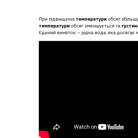
Чому густина залежить
При підвищенні
температури
обсяг збільшу
температури
обсяг зменшується та
густин
Єдиний виняток – рідка вода, яка досягає