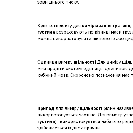
зовнішнього тиску.
Чим вимірюється густи
Крім комплекту для
вимірювання густини
,
густина
розраховують по різниці маси грузи
можна використовувати пікнометр або ци
У чому визначається г
Одиниця виміру
щільності
Для виміру
щіль
міжнародній системі одиниць, одиницею д
кубічний метр. Скорочено позначення має т
Який прилад використ
густини?
Прилад
для виміру
щільності
рідин називає
використовується частіше. Денсиметр утворе
густина
) і використовується набагато рід
здійснюється із двох причин.