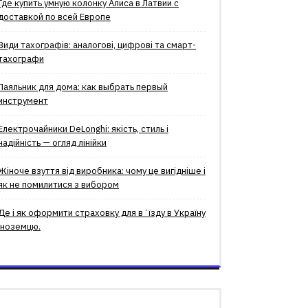
Где купить умную колонку Алиса в Латвии с
доставкой по всей Европе
Види тахографів: аналогові, цифрові та смарт-
тахографи
Паяльник для дома: как выбрать первый
инструмент
Електрочайники DeLonghi: якість, стиль і
надійність — огляд лінійки
Жіноче взуття від виробника: чому це вигідніше і
як не помилитися з вибором
Де і як оформити страховку для вʼїзду в Україну
іноземцю.