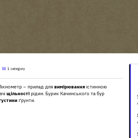
1 category
Пікнометр – прилад для
вимірювання
істинною
ачі
щільності
рідин. Бурик Качинського та бур
густини
ґрунти.
устину води?