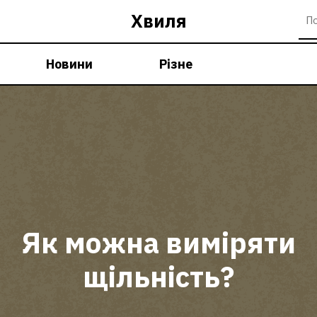
Хвиля
Новини
Різне
Як можна виміряти
щільність?