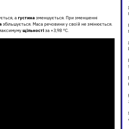
 від температури?
ється, а
густина
зменшується. При зменшенні
а
збільшується. Маса речовини у своїй не змінюється.
 максимуму
щільності
за +3,98 ºC.