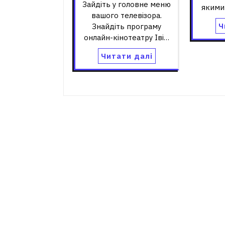
Зайдіть у головне меню
якими
вашого телевізора.
Ч
Знайдіть програму
онлайн-кінотеатру Іві…
Читати далі