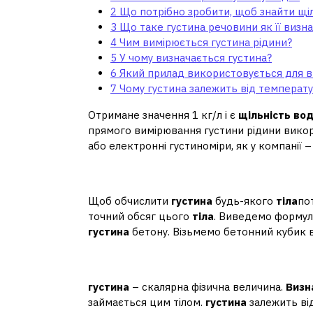
2
Що потрібно зробити, щоб знайти щіл
3
Що таке густина речовини як її визн
4
Чим вимірюється густина рідини?
5
У чому визначається густина?
6
Який прилад використовується для в
7
Чому густина залежить від температ
Отримане значення 1 кг/л і є
щільність во
прямого вимірювання густини рідини викор
або електронні густиноміри, як у компанії –
Що потрібно зробити, 
Щоб обчислити
густина
будь-якого
тіла
по
точний обсяг цього
тіла
. Виведемо форму
густина
бетону. Візьмемо бетонний кубик ва
Що таке густина речов
густина
– скалярна фізична величина.
Визн
займається цим тілом.
густина
залежить ві