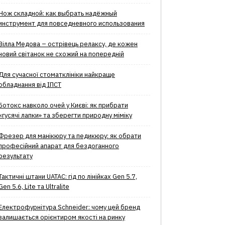
Нож складной: как выбрать надёжный
инструмент для повседневного использования
Вілла Медова – острівець релаксу, де кожен
новий світанок не схожий на попередній
Для сучасної стоматклініки найкраще
обладнання від ІПСТ
Ботокс навколо очей у Києві: як прибрати
«гусячі лапки» та зберегти природну міміку
Фрезер для манікюру та педикюру: як обрати
професійний апарат для бездоганного
результату
Тактичні штани UATAC: гід по лінійках Gen 5.7,
Gen 5.6, Lite та Ultralite
Електрофурнітура Schneider: чому цей бренд
залишається орієнтиром якості на ринку