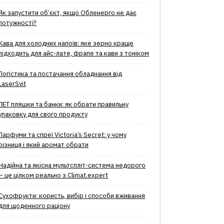
Як запустити об’єкт, якщо Обленерго не дає
потужності?
Кава для холодних напоїв: яке зерно краще
підходить для айс-лате, фрапе та кави з тоніком
Логістика та постачання обладнання від
LaserSvit
ПЕТ пляшки та банки: як обрати правильну
упаковку для свого продукту
Парфуми та спреї Victoria’s Secret: у чому
різниця і який аромат обрати
Надійна та якісна мультспліт-система недорого
– це цілком реально з Climat.еxpert
Сухофрукти: користь, вибір і способи вживання
для щоденного раціону