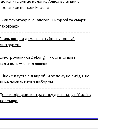
Где купить умную колонку Алиса в Латвии с
доставкой по всей Европе
Види тахографів: аналогові, цифрові та смарт-
тахографи
Паяльник для дома: как выбрать первый
инструмент
Електрочайники DeLonghi: якість, стиль і
надійність — огляд лінійки
Жіноче взуття від виробника: чому це вигідніше і
як не помилитися з вибором
Де і як оформити страховку для вʼїзду в Україну
іноземцю.