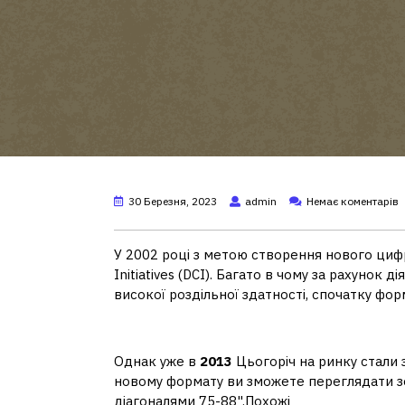
30 Березня, 2023
admin
Немає коментарів
У 2002 році з метою створення нового цифр
Initiatives (DCI). Багато в чому за рахунок ді
високої роздільної здатності, спочатку фор
Коли з'явився перший тел
Однак уже в
2013
Цьогоріч на ринку стали 
новому формату ви зможете переглядати зо
діагоналями 75-88".Похожі