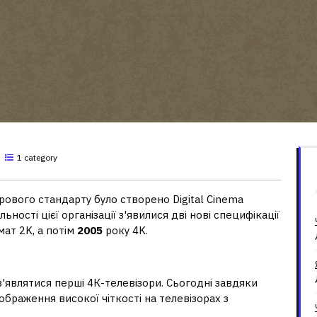
1 category
ового стандарту було створено Digital Cinema
яльності цієї організації з'явилися дві нові специфікації
мат 2K, а потім
2005
року 4K.
евізор?
з'являтися перші 4К-телевізори. Сьогодні завдяки
браження високої чіткості на телевізорах з