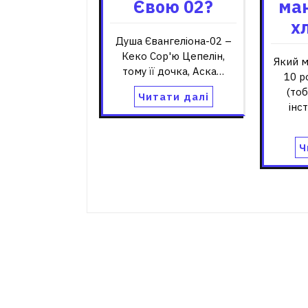
Євою 02?
ма
х
Душа Євангеліона-02 –
Кеко Сор'ю Цепелін,
Який м
тому її дочка, Аска…
10 р
(то
Читати далі
інс
Ч