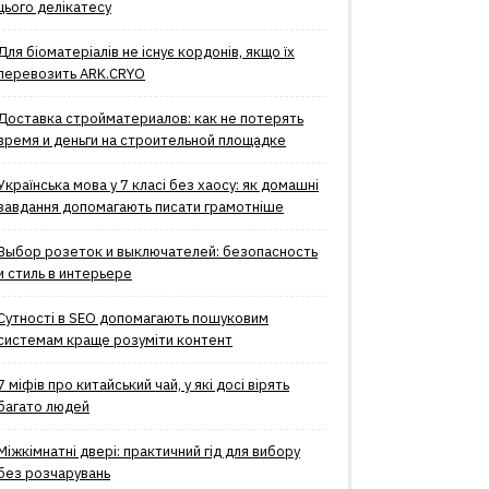
цього делікатесу
Для біоматеріалів не існує кордонів, якщо їх
перевозить ARK.CRYO
Доставка стройматериалов: как не потерять
время и деньги на строительной площадке
Українська мова у 7 класі без хаосу: як домашні
завдання допомагають писати грамотніше
Выбор розеток и выключателей: безопасность
и стиль в интерьере
Сутності в SEO допомагають пошуковим
системам краще розуміти контент
7 міфів про китайський чай, у які досі вірять
багато людей
Міжкімнатні двері: практичний гід для вибору
без розчарувань