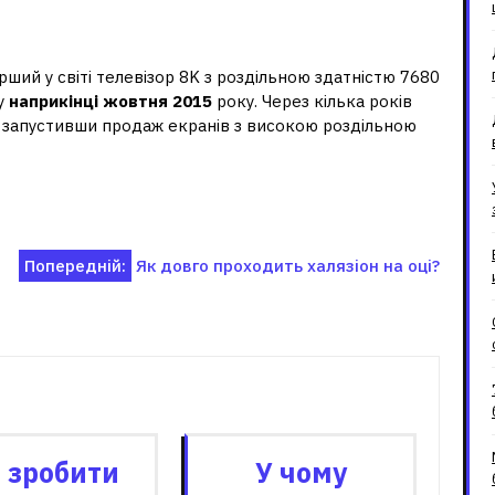
ший у світі телевізор 8K з роздільною здатністю 7680
 у
наприкінці жовтня 2015
року. Через кілька років
 запустивши продаж екранів з високою роздільною
Попередній:
Як довго проходить халязіон на оці?
зані записи
 зробити
У чому