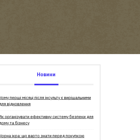
Новини
Чому перші місяці після інсульту є вирішальними
для відновлення
Як організувати ефективну систему безпеки для
дому та бізнесу
Чорна ікра: що варто знати перед покупкою