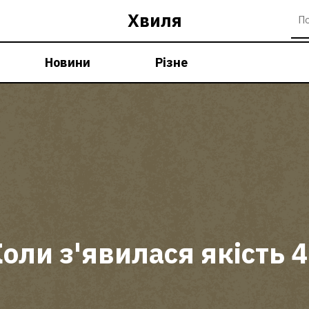
Хвиля
Новини
Різне
оли з'явилася якість 