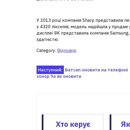
Якого року з'явився 8к?
У 2013 році компанія Sharp представила пер
х 4320 пікселів, модель надійшла у продаж
дисплеї 8K представила компанія Samsung,
здатністю.
Category:
Відповіді
Навігація
Наступний:
Ватсап оновити на телефоні
хонор 9а як оновити
записів
Пов'я
Хто керує
Як