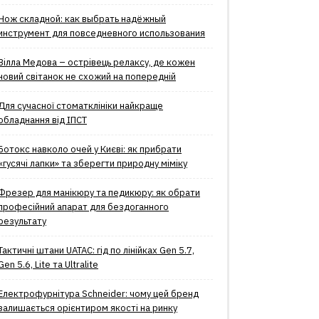
Нож складной: как выбрать надёжный
инструмент для повседневного использования
Вілла Медова – острівець релаксу, де кожен
новий світанок не схожий на попередній
Для сучасної стоматклініки найкраще
обладнання від ІПСТ
Ботокс навколо очей у Києві: як прибрати
«гусячі лапки» та зберегти природну міміку
Фрезер для манікюру та педикюру: як обрати
професійний апарат для бездоганного
результату
Тактичні штани UATAC: гід по лінійках Gen 5.7,
Gen 5.6, Lite та Ultralite
Електрофурнітура Schneider: чому цей бренд
залишається орієнтиром якості на ринку