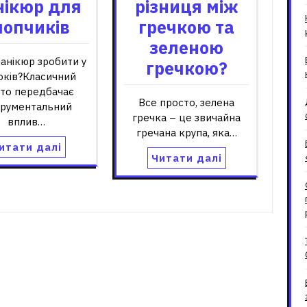
нікюр для
різниця між
лопчиків
гречкою та
зеленою
анікюр зробити у
гречкою?
оків?Класичний
бто передбачає
Все просто, зелена
трументальний
гречка – це звичайна
вплив…
гречана крупа, яка…
итати далі
Читати далі