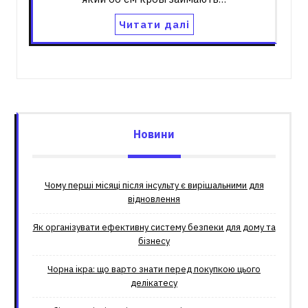
Читати далі
Новини
Чому перші місяці після інсульту є вирішальними для
відновлення
Як організувати ефективну систему безпеки для дому та
бізнесу
Чорна ікра: що варто знати перед покупкою цього
делікатесу