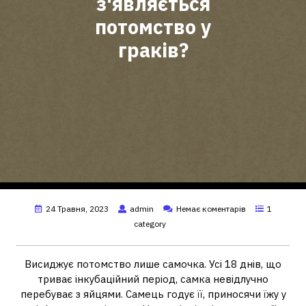
з'являється
потомство у
граків?
24 Травня, 2023
admin
Немає коментарів
1
category
Висиджує потомство лише самочка. Усі 18 днів, що
триває інкубаційний період, самка невідлучно
перебуває з яйцями. Самець годує її, приносячи їжу у