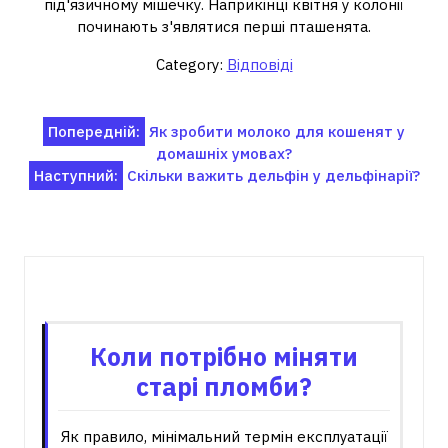
під'язичному мішечку. Наприкінці квітня у колонії
починають з'являтися перші пташенята.
Category:
Відповіді
Навігація
Попередній:
Як зробити молоко для кошенят у
домашніх умовах?
записів
Наступний:
Скільки важить дельфін у дельфінарії?
Пов'язані записи
Коли потрібно міняти
старі пломби?
Як правило, мінімальний термін експлуатації