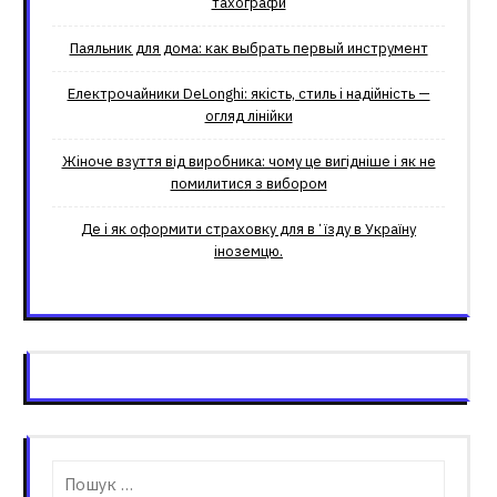
тахографи
Паяльник для дома: как выбрать первый инструмент
Електрочайники DeLonghi: якість, стиль і надійність —
огляд лінійки
Жіноче взуття від виробника: чому це вигідніше і як не
помилитися з вибором
Де і як оформити страховку для вʼїзду в Україну
іноземцю.