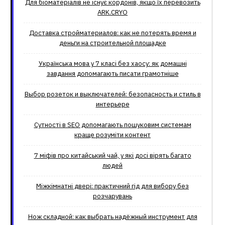
Для біоматеріалів не існує кордонів, якщо їх перевозить
ARK.CRYO
Доставка стройматериалов: как не потерять время и
деньги на строительной площадке
Українська мова у 7 класі без хаосу: як домашні
завдання допомагають писати грамотніше
Выбор розеток и выключателей: безопасность и стиль в
интерьере
Сутності в SEO допомагають пошуковим системам
краще розуміти контент
7 міфів про китайський чай, у які досі вірять багато
людей
Міжкімнатні двері: практичний гід для вибору без
розчарувань
Нож складной: как выбрать надёжный инструмент для