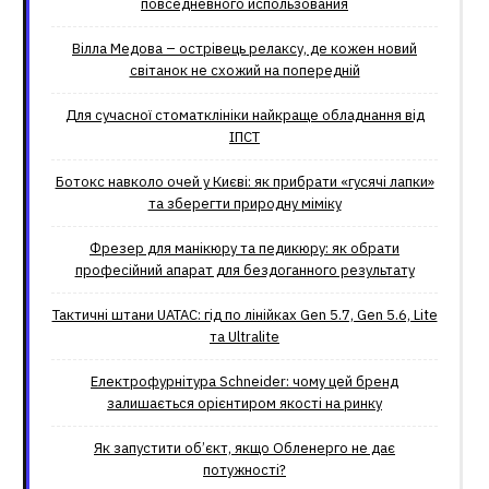
повседневного использования
Вілла Медова – острівець релаксу, де кожен новий
світанок не схожий на попередній
Для сучасної стоматклініки найкраще обладнання від
ІПСТ
Ботокс навколо очей у Києві: як прибрати «гусячі лапки»
та зберегти природну міміку
Фрезер для манікюру та педикюру: як обрати
професійний апарат для бездоганного результату
Тактичні штани UATAC: гід по лінійках Gen 5.7, Gen 5.6, Lite
та Ultralite
Електрофурнітура Schneider: чому цей бренд
залишається орієнтиром якості на ринку
Як запустити об’єкт, якщо Обленерго не дає
потужності?