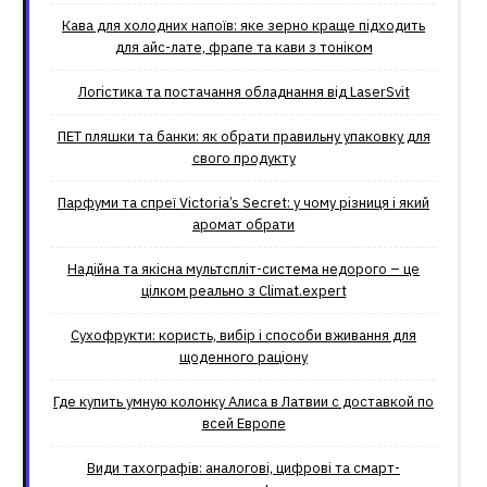
Кава для холодних напоїв: яке зерно краще підходить
для айс-лате, фрапе та кави з тоніком
Логістика та постачання обладнання від LaserSvit
ПЕТ пляшки та банки: як обрати правильну упаковку для
свого продукту
Парфуми та спреї Victoria’s Secret: у чому різниця і який
аромат обрати
Надійна та якісна мультспліт-система недорого – це
цілком реально з Climat.еxpert
Сухофрукти: користь, вибір і способи вживання для
щоденного раціону
Где купить умную колонку Алиса в Латвии с доставкой по
всей Европе
Види тахографів: аналогові, цифрові та смарт-