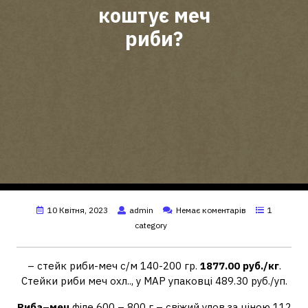
коштує меч
риби?
10 Квітня, 2023
admin
Немає коментарів
1
category
– стейк риби-меч с/м 140-200 гр.
1877.00 руб./кг
.
Стейки риби меч охл.., у МАР упаковці 489.30 руб./уп.
Риба
–
меч
філе 600 – 800 г – свіжий улов за ціною 112