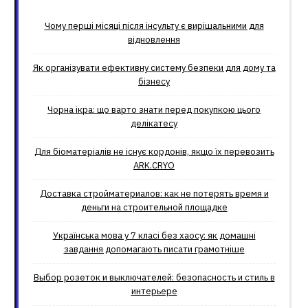
Чому перші місяці після інсульту є вирішальними для
відновлення
Як організувати ефективну систему безпеки для дому та
бізнесу
Чорна ікра: що варто знати перед покупкою цього
делікатесу
Для біоматеріалів не існує кордонів, якщо їх перевозить
ARK.CRYO
Доставка стройматериалов: как не потерять время и
деньги на строительной площадке
Українська мова у 7 класі без хаосу: як домашні
завдання допомагають писати грамотніше
Выбор розеток и выключателей: безопасность и стиль в
интерьере