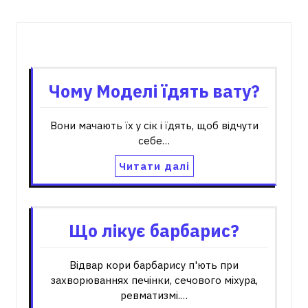
Пов'язані записи
Чому Моделі їдять вату?
Вони мачають їх у сік і їдять, щоб відчути
себе…
Читати далі
Що лікує барбарис?
Відвар кори барбарису п'ють при
захворюваннях печінки, сечового міхура,
ревматизмі.…