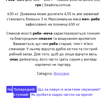
грн
| Seadora.com.ua.
650 кг. Довжина може досягати 4,55 м, але зазвичай
становить близько 3 м. Максимальна маса
меч
–
риби
зафіксовано на позначці 650 кг.
Смакові якості
риби
–
меча
характеризуються тонким
та благородним
смаком
та вишуканим ароматом.
Вважається, що чим
риба
старше, тим її м'ясо
смачніше. У ньому відсутні дрібні кістки та гострий
рибний запах. Для того, щоб до кінця відчути весь
смак
делікатесу, його часто їдять сирим у вигляді
карпаччо чи тартару.
Category:
Відповіді
Навігація
На
Попередній:
Що за павук із жовтими смужками?
ступний:
Як зробити заднє світло на причіп
записів