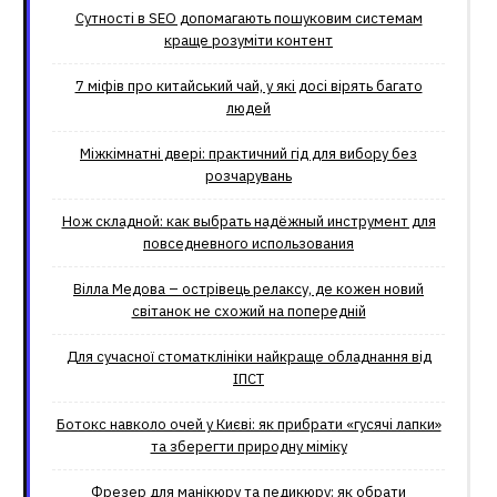
Сутності в SEO допомагають пошуковим системам
краще розуміти контент
7 міфів про китайський чай, у які досі вірять багато
людей
Міжкімнатні двері: практичний гід для вибору без
розчарувань
Нож складной: как выбрать надёжный инструмент для
повседневного использования
Вілла Медова – острівець релаксу, де кожен новий
світанок не схожий на попередній
Для сучасної стоматклініки найкраще обладнання від
ІПСТ
Ботокс навколо очей у Києві: як прибрати «гусячі лапки»
та зберегти природну міміку
Фрезер для манікюру та педикюру: як обрати