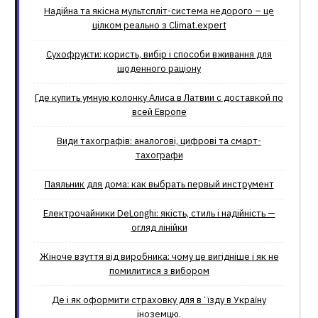
Надійна та якісна мультспліт-система недорого – це
цілком реально з Climat.еxpert
Сухофрукти: користь, вибір і способи вживання для
щоденного раціону
Где купить умную колонку Алиса в Латвии с доставкой по
всей Европе
Види тахографів: аналогові, цифрові та смарт-
тахографи
Паяльник для дома: как выбрать первый инструмент
Електрочайники DeLonghi: якість, стиль і надійність —
огляд лінійки
Жіноче взуття від виробника: чому це вигідніше і як не
помилитися з вибором
Де і як оформити страховку для вʼїзду в Україну
іноземцю.