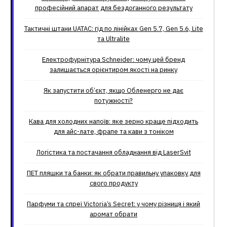
професійний апарат для бездоганного результату
Тактичні штани UATAC: гід по лінійках Gen 5.7, Gen 5.6, Lite
та Ultralite
Електрофурнітура Schneider: чому цей бренд
залишається орієнтиром якості на ринку
Як запустити об’єкт, якщо Обленерго не дає
потужності?
Кава для холодних напоїв: яке зерно краще підходить
для айс-лате, фрапе та кави з тоніком
Логістика та постачання обладнання від LaserSvit
ПЕТ пляшки та банки: як обрати правильну упаковку для
свого продукту
Парфуми та спреї Victoria’s Secret: у чому різниця і який
аромат обрати