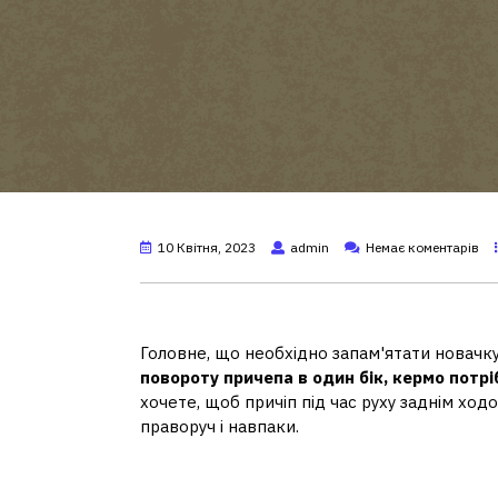
10 Квітня, 2023
admin
Немає коментарів
Як зробити задній хід на 
Головне, що необхідно запам'ятати новачку
повороту причепа в один бік, кермо потр
хочете, щоб причіп під час руху заднім хо
праворуч і навпаки.
Як підключити ліхтарі на 