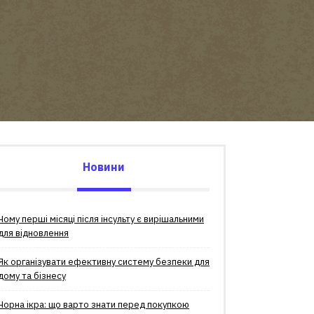
Новини
Чому перші місяці після інсульту є вирішальними
для відновлення
Як організувати ефективну систему безпеки для
дому та бізнесу
Чорна ікра: що варто знати перед покупкою