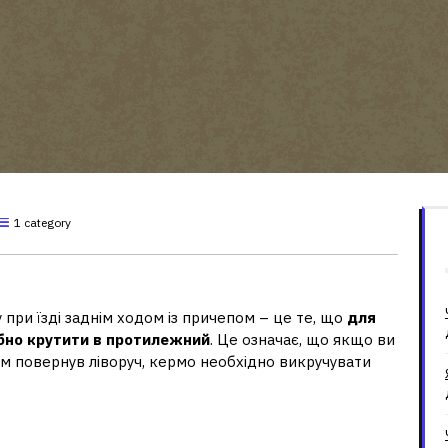
1 category
причепі?
 при їзді заднім ходом із причепом – це те, що
для
ібно крутити в протилежний
. Це означає, що якщо ви
дом повернув ліворуч, кермо необхідно викручувати
причепі?