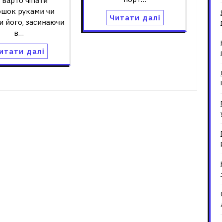
 варто чіпати
шок руками чи
Читати далі
и його, засинаючи
в…
итати далі