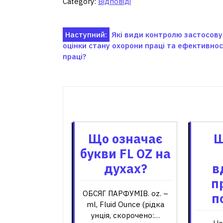
Category:
Відповіді
Навігація
Наступний:
Які види контролю застосов
оцінки стану охорони праці та ефективно
записів
праці?
Пов'я
Що означає
Щ
букви FL OZ на
духах?
в
п
ОБСЯГ ПАРФУМІВ. oz. –
п
ml, Fluid Ounce (рідка
унція, скорочено:…