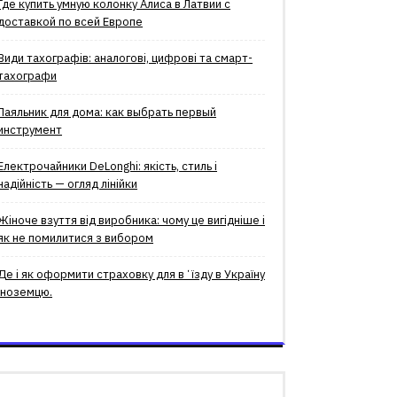
Где купить умную колонку Алиса в Латвии с
доставкой по всей Европе
Види тахографів: аналогові, цифрові та смарт-
тахографи
Паяльник для дома: как выбрать первый
инструмент
Електрочайники DeLonghi: якість, стиль і
надійність — огляд лінійки
Жіноче взуття від виробника: чому це вигідніше і
як не помилитися з вибором
Де і як оформити страховку для вʼїзду в Україну
іноземцю.