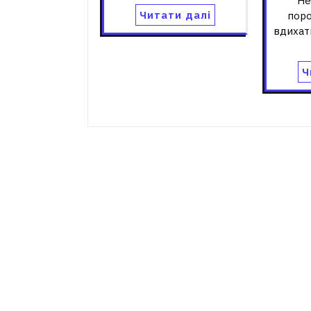
Не
Читати далі
поро
вдихат
Ч