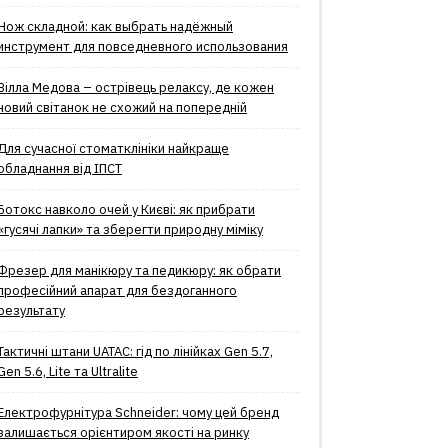
Нож складной: как выбрать надёжный
инструмент для повседневного использования
Вілла Медова – острівець релаксу, де кожен
новий світанок не схожий на попередній
Для сучасної стоматклініки найкраще
обладнання від ІПСТ
Ботокс навколо очей у Києві: як прибрати
«гусячі лапки» та зберегти природну міміку
Фрезер для манікюру та педикюру: як обрати
професійний апарат для бездоганного
результату
Тактичні штани UATAC: гід по лінійках Gen 5.7,
Gen 5.6, Lite та Ultralite
Електрофурнітура Schneider: чому цей бренд
залишається орієнтиром якості на ринку