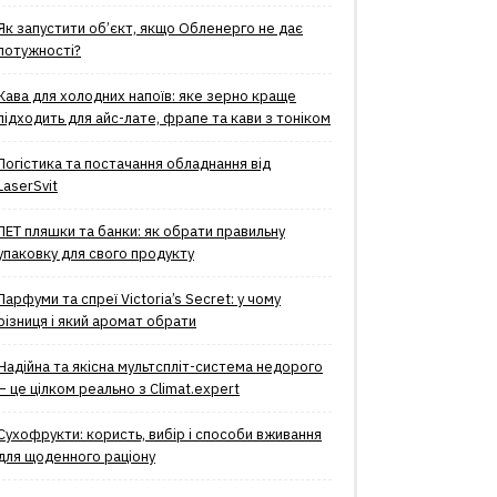
Як запустити об’єкт, якщо Обленерго не дає
потужності?
Кава для холодних напоїв: яке зерно краще
підходить для айс-лате, фрапе та кави з тоніком
Логістика та постачання обладнання від
LaserSvit
ПЕТ пляшки та банки: як обрати правильну
упаковку для свого продукту
Парфуми та спреї Victoria’s Secret: у чому
різниця і який аромат обрати
Надійна та якісна мультспліт-система недорого
– це цілком реально з Climat.еxpert
Сухофрукти: користь, вибір і способи вживання
для щоденного раціону