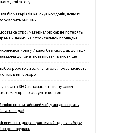
цього делікатесу
Для біоматеріалів не існує кордонів, якщо їх
перевозить ARK.CRYO
Доставка стройматериалов: как не потерять
время и деньги на строительной площадке
Українська мова у 7 класі без хаосу: як домашні
завдання допомагають писати грамотніше
Выбор розеток и выключателей: безопасность
и стиль в интерьере
Сутності в SEO допомагають пошуковим
системам краще розуміти контент
7 міфів про китайський чай, у які досі вірять
багато людей
Міжкімнатні двері: практичний гід для вибору
без розчарувань