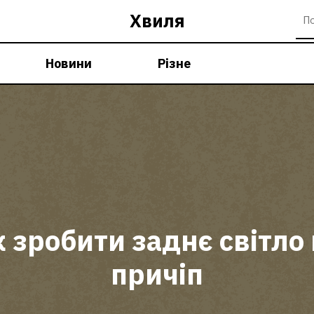
Хвиля
Новини
Різне
 зробити заднє світло
причіп