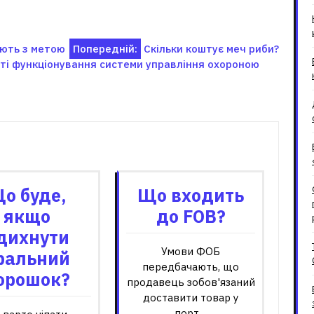
ують з метою
Попередній:
Скільки коштує меч риби?
сті функціонування системи управління охороною
зані записи
о буде,
Що входить
якщо
до FOB?
дихнути
Умови ФОБ
ральний
передбачають, що
орошок?
продавець зобов'язаний
доставити товар у
порт…