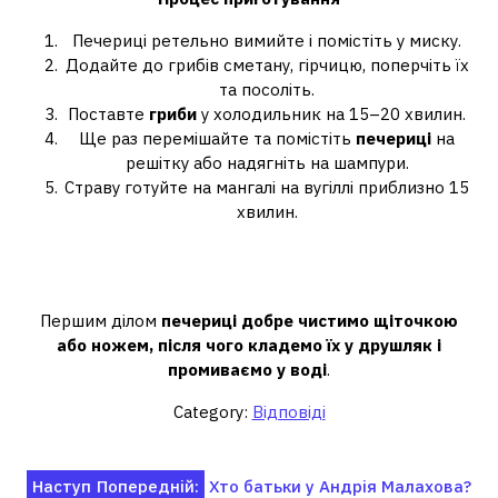
Печериці ретельно вимийте і помістіть у миску.
Додайте до грибів сметану, гірчицю, поперчіть їх
та посоліть.
Поставте
гриби
у холодильник на 15–20 хвилин.
Ще раз перемішайте та помістіть
печериці
на
решітку або надягніть на шампури.
Страву готуйте на мангалі на вугіллі приблизно 15
хвилин.
Чи потрібно чистити печериці для
багаття?
Першим ділом
печериці добре чистимо щіточкою
або ножем, після чого кладемо їх у друшляк і
промиваємо у воді
.
Category:
Відповіді
Навігація
Наступ
Попередній:
Хто батьки у Андрія Малахова?