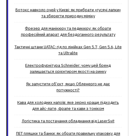
Ботокс навколо очей у Києві: як прибрати «гусячі лапки»
та зберегти природну міміку
Фрезер для манікюру та педикюру: як обрати
професійний апарат для бездоганного результату
Тактичні штани UATAC: гід по лінійках Gen 5.7, Gen 5.6, Lite
та Ultralite
Електрофурнітура Schneider: чому цей бренд
залишається орієнтиром якості на ринку
Як запустити об’єкт, якщо Обленерго не дає
потужності?
Кава для холодних напоїв: яке зерно краще підходить
для айс-лате, фрапе та кави з тоніком
Логістика та постачання обладнання від LaserSvit
ПЕТ пляшки та банки: як обрати правильну упаковку для