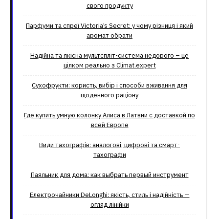
свого продукту
Парфуми та спреї Victoria’s Secret: у чому різниця і який
аромат обрати
Надійна та якісна мультспліт-система недорого – це
цілком реально з Climat.еxpert
Сухофрукти: користь, вибір і способи вживання для
щоденного раціону
Где купить умную колонку Алиса в Латвии с доставкой по
всей Европе
Види тахографів: аналогові, цифрові та смарт-
тахографи
Паяльник для дома: как выбрать первый инструмент
Електрочайники DeLonghi: якість, стиль і надійність —
огляд лінійки