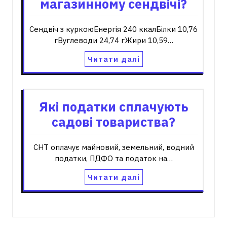
магазинному сендвічі?
Сендвіч з куркоюЕнергія 240 ккалБілки 10,76
гВуглеводи 24,74 гЖири 10,59…
Читати далі
Які податки сплачують
садові товариства?
СНТ оплачує майновий, земельний, водний
податки, ПДФО та податок на…
Читати далі