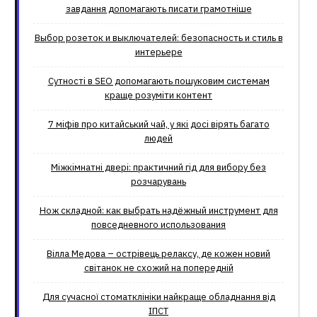
завдання допомагають писати грамотніше
Выбор розеток и выключателей: безопасность и стиль в
интерьере
Сутності в SEO допомагають пошуковим системам
краще розуміти контент
7 міфів про китайський чай, у які досі вірять багато
людей
Міжкімнатні двері: практичний гід для вибору без
розчарувань
Нож складной: как выбрать надёжный инструмент для
повседневного использования
Вілла Медова – острівець релаксу, де кожен новий
світанок не схожий на попередній
Для сучасної стоматклініки найкраще обладнання від
ІПСТ