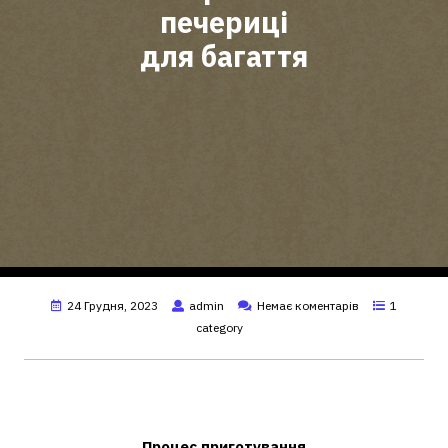
печериці
для багаття
24 Грудня, 2023
admin
Немає коментарів
1
category
Як смачно приготувати печериці на
вогнищі?
Процес приготування