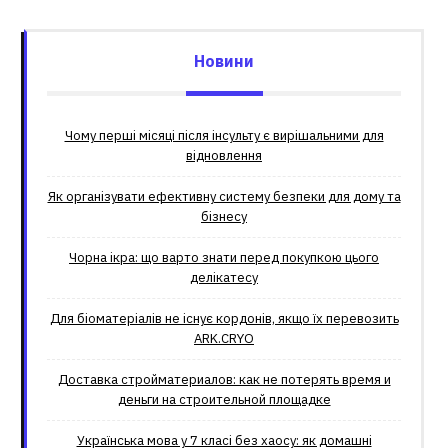
Новини
Чому перші місяці після інсульту є вирішальними для
відновлення
Як організувати ефективну систему безпеки для дому та
бізнесу
Чорна ікра: що варто знати перед покупкою цього
делікатесу
Для біоматеріалів не існує кордонів, якщо їх перевозить
ARK.CRYO
Доставка стройматериалов: как не потерять время и
деньги на строительной площадке
Українська мова у 7 класі без хаосу: як домашні