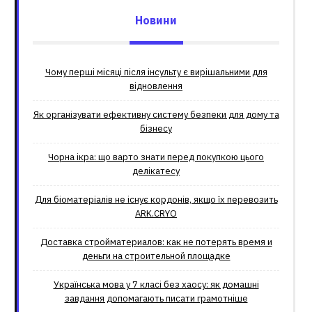
Новини
Чому перші місяці після інсульту є вирішальними для
відновлення
Як організувати ефективну систему безпеки для дому та
бізнесу
Чорна ікра: що варто знати перед покупкою цього
делікатесу
Для біоматеріалів не існує кордонів, якщо їх перевозить
ARK.CRYO
Доставка стройматериалов: как не потерять время и
деньги на строительной площадке
Українська мова у 7 класі без хаосу: як домашні
завдання допомагають писати грамотніше