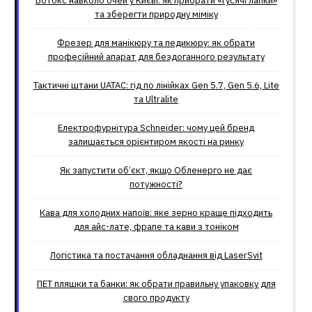
Ботокс навколо очей у Києві: як прибрати «гусячі лапки»
та зберегти природну міміку
Фрезер для манікюру та педикюру: як обрати
професійний апарат для бездоганного результату
Тактичні штани UATAC: гід по лінійках Gen 5.7, Gen 5.6, Lite
та Ultralite
Електрофурнітура Schneider: чому цей бренд
залишається орієнтиром якості на ринку
Як запустити об’єкт, якщо Обленерго не дає
потужності?
Кава для холодних напоїв: яке зерно краще підходить
для айс-лате, фрапе та кави з тоніком
Логістика та постачання обладнання від LaserSvit
ПЕТ пляшки та банки: як обрати правильну упаковку для
свого продукту