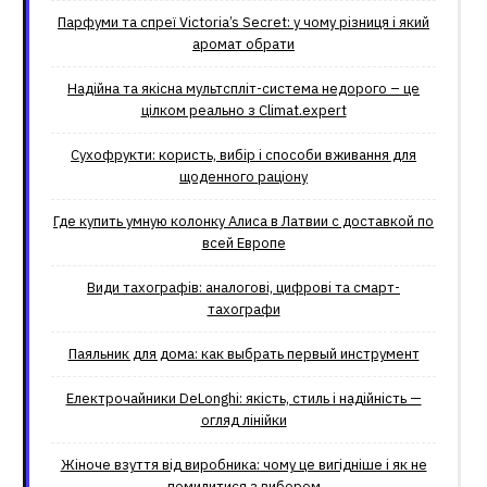
Парфуми та спреї Victoria’s Secret: у чому різниця і який
аромат обрати
Надійна та якісна мультспліт-система недорого – це
цілком реально з Climat.еxpert
Сухофрукти: користь, вибір і способи вживання для
щоденного раціону
Где купить умную колонку Алиса в Латвии с доставкой по
всей Европе
Види тахографів: аналогові, цифрові та смарт-
тахографи
Паяльник для дома: как выбрать первый инструмент
Електрочайники DeLonghi: якість, стиль і надійність —
огляд лінійки
Жіноче взуття від виробника: чому це вигідніше і як не
помилитися з вибором