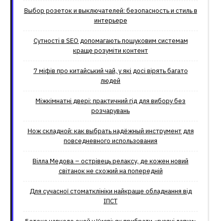
Выбор розеток и выключателей: безопасность и стиль в
интерьере
Сутності в SEO допомагають пошуковим системам
краще розуміти контент
7 міфів про китайський чай, у які досі вірять багато
людей
Міжкімнатні двері: практичний гід для вибору без
розчарувань
Нож складной: как выбрать надёжный инструмент для
повседневного использования
Вілла Медова – острівець релаксу, де кожен новий
світанок не схожий на попередній
Для сучасної стоматклініки найкраще обладнання від
ІПСТ