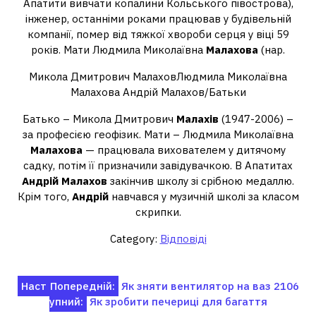
Апатити вивчати копалини Кольського півострова),
інженер, останніми роками працював у будівельній
компанії, помер від тяжкої хвороби серця у віці 59
років. Мати Людмила Миколаївна
Малахова
(нар.
Микола Дмитрович МалаховЛюдмила Миколаївна
Малахова Андрій Малахов/Батьки
Батько – Микола Дмитрович
Малахів
(1947-2006) –
за професією геофізик. Мати – Людмила Миколаївна
Малахова
— працювала вихователем у дитячому
садку, потім її призначили завідувачкою. В Апатитах
Андрій Малахов
закінчив школу зі срібною медаллю.
Крім того,
Андрій
навчався у музичній школі за класом
скрипки.
Category:
Відповіді
Навігація
Наст
Попередній:
Як зняти вентилятор на ваз 2106
упний:
Як зробити печериці для багаття
записів