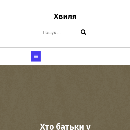
Перейти
до
Хвиля
вмісту
Кнопка
Відкрити
Хто батьки у